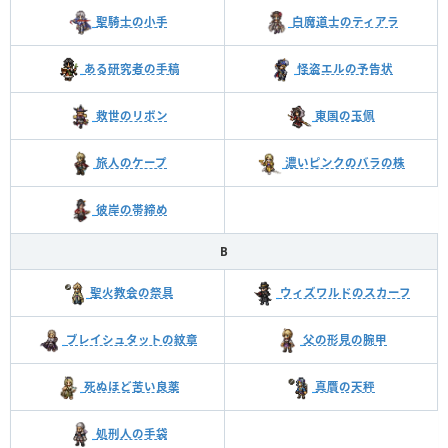
聖騎士の小手
白魔道士のティアラ
ある研究者の手稿
怪盗エルの予告状
東国の玉佩
救世のリボン
旅人のケープ
濃いピンクのバラの株
彼岸の帯締め
B
聖火教会の祭具
ウィズワルドのスカーフ
ブレイシュタットの紋章
父の形見の腕甲
死ぬほど苦い良薬
真贋の天秤
処刑人の手袋