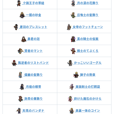
ク国王子の帯紐
月の涙の花飾り
一握の砂金
召喚士の髪飾り
蒼羽のブレスレット
女帝のフットチェーン
暴君の冠
黒の騎士の仮面
賢者のマント
戦士のてぶくろ
叛逆者のリストバンド
かっこいいゴーグル
優麗の髪飾り
獅子の勲章
月煌の眼帯
東国剣士の打飼袋
熱帯の華飾り
砕けた魔石のかけら
形見のバンダナ
表裏一体のコイン