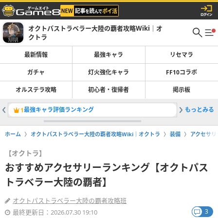
オクトパストラベラー大陸の覇者攻略Wiki｜オ
クトラ
最新情報
最強キャラ
リセマラ
ガチャ
灯火強化キャラ
FF10コラボ
オルステラ攻略
初心者・復帰者
掲示板
最強キャラ評価ランキング
もっとみる
フィオル
1
2
ホーム
オクトパストラベラー大陸の覇者攻略Wiki｜オクトラ
装備
アクセサリ
【オクトラ】
おすすめアクセサリーランキング【オクトパス
トラベラー大陸の覇者】
オクトパストラベラー大陸の覇者攻略班
3
最終更新日：2026.07.30 19:10