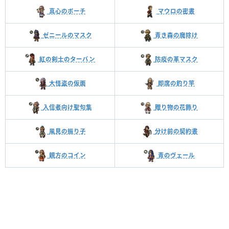
真心のポーチ
マウロの密書
ゼニールのマスク
青き森の魔除け
紅の剣士のターバン
防疫の革マスク
大怪盗の仮面
即席の釣り竿
入信者向け聖句集
贈り物の花飾り
風見の振り子
分け前の契約書
親方のコイン
青のヴェール