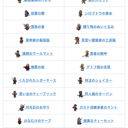
双翼の鞘
シロブドウの香水
情熱の筆
贈り物のぬいぐるみ
発明家の製図版
見習い建築家の工具箱
操燃のウールマント
勇者の腕甲
憎悪の核
デトフ族の矢筒
くたびれたシガーケース
特注のシェイカー
思い出のティーブリック
狩人猫のターバン
月光石のお守り
ガルド流継承者のマント
はなむけのケープ
優美なティーセット