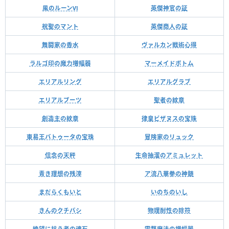
風のルーンⅥ
英傑神官の証
祝聖のマント
英傑商人の証
舞闘家の香水
ヴァルカン戦術心得
ラルゴ印の魔力増幅器
マーメイドボトム
エリアルリング
エリアルグラブ
エリアルブーツ
聖者の紋章
創造主の紋章
律皇ビザヌスの宝珠
東易王バトゥータの宝珠
冒険家のリュック
信念の天秤
生命抽溜のアミュレット
青き理想の残滓
ア流八華拳の神髄
まだらくもいと
いのちのいし
きんのクチバシ
物理耐性の除符
絶望に抗う者の魂石
雷撃魔法の増幅器