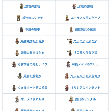
憧憬の薬箱
夕凪の団訓
植物のスケッチ
エドラス女王のケープ
不屈の眼帯
強欲魔女の仮面
緋翼兵団長の紋章
ポロニア印の薬箱
ほころんだ香り袋
姫様の首掛け財布
考古学者の隠しナイフ
有能メイドのブリム
青紐の鈴飾り
クロムルードの首飾り
ウォルホート家の紋章
オルレアのペンダント
マーメイドパレオ
白日のサンダル
豪腕薬師のパレオ
狼狩人セット