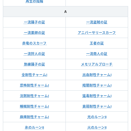
再生の指輪
A
一流踊子の証
一流盗賊の証
一流薬師の証
アニバーサリースカーフ
赤竜のスカーフ
王者の証
一流狩人の証
一流商人の証
熟練踊子の証
メモリアルブローチ
全耐性チャームⅠ
出血耐性チャームⅠ
恐怖耐性チャームⅠ
暗闇耐性チャームⅠ
沈黙耐性チャームⅠ
猛毒耐性チャームⅠ
睡眠耐性チャームⅠ
衰弱耐性チャームⅠ
麻痺耐性チャームⅠ
光のルーンⅡ
氷のルーンⅡ
火のルーンⅡ