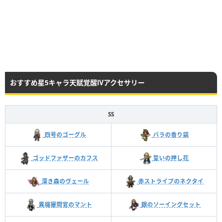
おすすめ星5キャラ天賦覚醒Ⅳアクセサリー
SS
四号のゴーグル
バラの香り袋
ゴッドファザーのカフス
誓いの押し花
深き森のヴェール
赤ストライプのネクタイ
異端審問官のマント
銀のソーイングセット