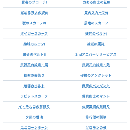
賢者のブローチⅠ
力ある剣士の証Ⅲ
富める狩人の証Ⅲ
竜のスカーフⅥ
獣のスカーフⅥ
黒竜のスカーフ
タイガースカーフ
破砕のベルトⅠ
神域のルーンⅠ
神域の護符Ⅰ
破砕のベルトⅡ
2ndアニバーサリーピアス
巨妖花の紋章・陽
巨妖花の紋章・陰
祝聖の髪飾り
砂楼のアンクレット
麗海のベルト
輝空のペンダント
ラビットスカーフ
傭兵剣士のマント
イ・チルロの首飾り
豪腕薬師の首飾り
夕凪の香油
修行僧の瓢箪
ユニコーンホーン
ソロモンの骨