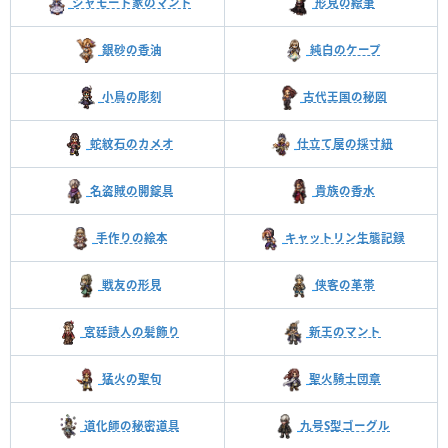
シャモート家のマント
形見の絵筆
銀砂の香油
純白のケープ
小鳥の彫刻
古代王国の秘図
蛇紋石のカメオ
仕立て屋の採寸紐
名盗賊の開錠具
貴族の香水
手作りの絵本
キャットリン生態記録
戦友の形見
侠客の革帯
宮廷詩人の髪飾り
新王のマント
聖火騎士団章
猛火の聖句
道化師の秘密道具
九号S型ゴーグル