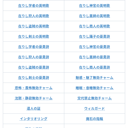
在りし学者の英明歌
在りし神官の英明歌
在りし狩人の英明歌
在りし薬師の英明歌
在りし盗賊の英明歌
在りし商人の英明歌
在りし剣士の英明歌
在りし踊子の豪勇詩
在りし学者の豪勇詩
在りし神官の豪勇詩
在りし狩人の豪勇詩
在りし薬師の豪勇詩
在りし盗賊の豪勇詩
在りし商人の豪勇詩
在りし剣士の豪勇詩
魅惑・魅了無効チャーム
恐怖・畏怖無効チャーム
睡眠・昏睡無効チャーム
沈黙・静寂無効チャーム
交代禁止無効チャーム
達人の証
ウィルガード
インタリオリング
魔石の指輪