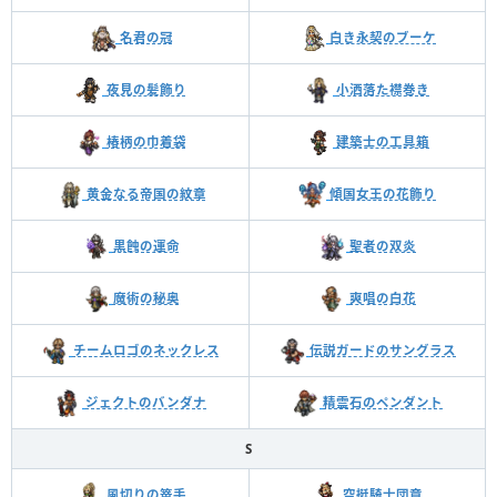
名君の冠
白き永契のブーケ
夜見の髪飾り
小洒落た襟巻き
椿柄の巾着袋
建築士の工具箱
黄金なる帝国の紋章
傾国女王の花飾り
黒蝕の運命
聖者の双炎
魔術の秘奥
爽唱の白花
チームロゴのネックレス
伝説ガードのサングラス
ジェクトのバンダナ
精霊石のペンダント
S
風切りの篭手
空挺騎士団章