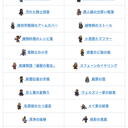
汚れた騎士団章
商人猫の分厚い帳簿
幾何学模様のアームカバー
植物柄のストール
魔物料理のレシピ集
小洒落たマフラー
竜騎士の小手
蜂蜜のど飴の瓶
英雄物語『遍歴の聖女』
スフェーンのイヤリング
新聞記者の手帳
裁罪の燈
花と翼の髪飾り
ウェルズリー家の紋章
名探偵の七つ道具
メイ家の紋章
清浄の祓棒
夜影の鬼面