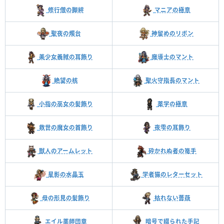
修行僧の脚絆
マニアの極意
聖夜の燭台
神留めのリボン
美少女義賊の耳飾り
魔導士のマント
絶望の核
聖火守指長のマント
小指の巫女の髪飾り
薬学の極意
救世の魔女の首飾り
夜雫の耳飾り
獣人のアームレット
砕かれぬ者の篭手
星影の水晶玉
学者猫のレターセット
母の形見の髪飾り
枯れない薔薇
エイル薬師団章
暗号で綴られた手記