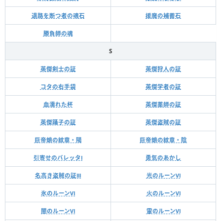
退路を断つ者の魂石
援魔の補蓄石
勝負師の魂
S
英傑剣士の証
英傑狩人の証
コタの右手袋
英傑学者の証
血濡れた杯
英傑薬師の証
英傑踊子の証
英傑盗賊の証
巨帝蛸の紋章・陽
巨帝蛸の紋章・陰
引寄せのバレッタⅠ
勇気のあかし
名高き盗賊の証Ⅲ
光のルーンⅥ
氷のルーンⅥ
火のルーンⅥ
闇のルーンⅥ
雷のルーンⅥ