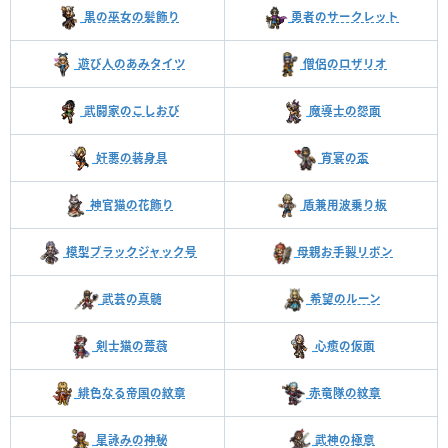
黒の巫女の髪飾り
勇者のサークレット
遊び人のあみタイツ
僧侶のロザリオ
武闘家のこしおび
魔導士の怨面
奸悪の装身具
宵宴の盃
神官猫の花飾り
盾兼用波乗り板
模型ブラックジャック号
母親お手製リボン
武芸の真髄
希望のルーン
剣士猫の薔薇
心癒の仮面
緋色なる帝国の紋章
赤竜隊の紋章
星詠みの神秘
武神の極意