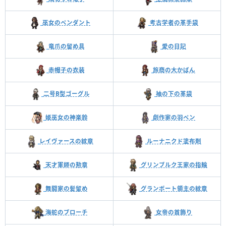
巫女のペンダント
考古学者の革手袋
竜爪の留め具
愛の日記
赤帽子の衣装
旅商の大かばん
二号B型ゴーグル
袖の下の革袋
姫巫女の神楽鈴
劇作家の羽ペン
レイヴァースの紋章
ルーナニクド塗布剤
天才軍師の勲章
グリンブルク王家の指輪
舞闘家の髪留め
グランポート領主の紋章
海蛇のブローチ
女帝の首飾り