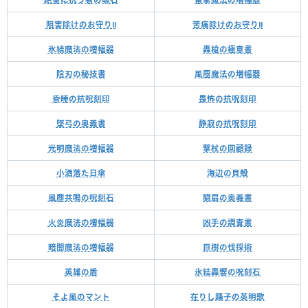
阻害除けのお守りⅡ
苦痛除けのお守りⅡ
氷結魔法の増幅器
轟槍の極意書
陰刃の秘技書
風塵魔法の増幅器
昏睡の抗呪刻印
畏怖の抗呪刻印
墜弓の奥義書
静寂の抗呪刻印
光明魔法の増幅器
撃杖の回顧録
小洒落た日傘
海辺の貝殻
風塵共鳴の呪刻石
闘扇の奥義書
火炎魔法の増幅器
凶手の調査書
暗闇魔法の増幅器
巨樹の伐採術
英雄の盾
氷結轟響の呪刻石
そよ風のマント
在りし踊子の英明歌