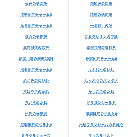
昏睡の退除符
撃知必の除符
沈黙耐性チャームⅡ
精神の退癒符
猛毒耐性チャームⅡ
一流剣士の証
体力の退癒符
武奏クレオンの宝珠
属性耐性の除符
雷擊共鳴の呪刻石
覇者川柳の短冊2024
睡眠耐性チャームⅡ
出血耐性チャームⅡ
けんじゃのいし
めがみのゆびわ
しっぷうのバンダナ
すばやさのたね
かしこさのたね
ちからのたね
ドラゴンシールド
迅剣の極意書
魔闘破砕のベルトⅡ
武闘破砕のベルトⅡ
氷精フランジールの悪戯心
ミラクルシューズ
マッスルベルト