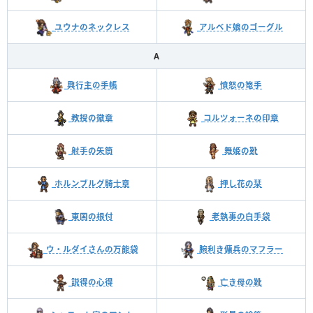
ユウナのネックレス
アルベド娘のゴーグル
A
興行主の手帳
憤怒の篭手
教授の徽章
コルツォーネの印章
射手の矢筒
舞姫の靴
ホルンブルグ騎士章
押し花の栞
東国の根付
老執事の白手袋
ウ・ルダイさんの万能袋
腕利き傭兵のマフラー
説得の心得
亡き母の靴