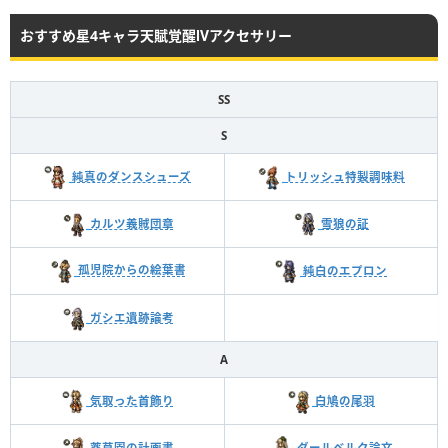
おすすめ星4キャラ天賦覚醒Ⅳアクセサリー
SS
S
純真のダンスシューズ
トリッシュ特製調味料
カルツ義賊団章
雪狼の証
孤児院からの絵葉書
純白のエプロン
ガシエ遺跡論考
A
気取った首飾り
白鳩の尾羽
薬草園の計画書
ダールベルク論文