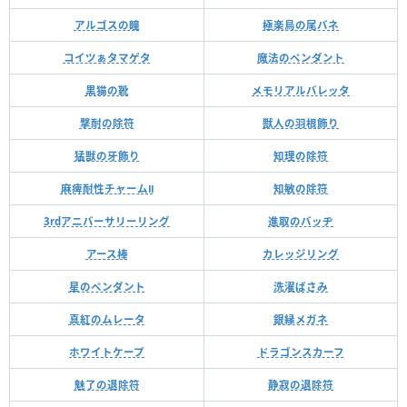
アルゴスの瞳
極楽鳥の尾バネ
コイツぁタマゲタ
魔法のペンダント
黒猫の靴
メモリアルバレッタ
撃耐の除符
獣人の羽根飾り
猛獣の牙飾り
知理の除符
麻痺耐性チャームⅡ
知敏の除符
3rdアニバーサリーリング
進取のバッヂ
アース棒
カレッジリング
星のペンダント
洗濯ばさみ
真紅のムレータ
銀縁メガネ
ホワイトケープ
ドラゴンスカーフ
魅了の退除符
静寂の退除符