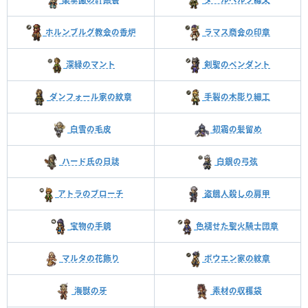
ホルンブルグ教会の香炉
ラマス商会の印章
深緑のマント
剣聖のペンダント
ダンフォール家の紋章
手製の木彫り細工
白雪の毛皮
初霜の髪留め
ハード氏の日誌
白銀の弓弦
アトラのブローチ
盗餓人殺しの肩甲
宝物の手鏡
色褪せた聖火騎士団章
マルタの花飾り
ボウエン家の紋章
海獣の牙
素材の収穫袋