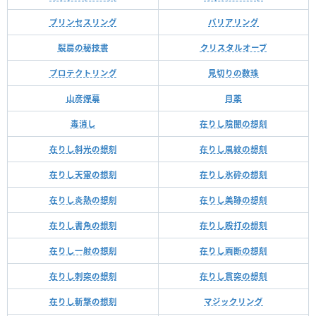
プリンセスリング
バリアリング
裂扇の秘技書
クリスタルオーブ
プロテクトリング
見切りの数珠
山彦煙幕
目薬
毒消し
在りし陰闇の想刻
在りし斜光の想刻
在りし風紋の想刻
在りし天雷の想刻
在りし氷砕の想刻
在りし炎熱の想刻
在りし美跡の想刻
在りし書角の想刻
在りし殴打の想刻
在りし一射の想刻
在りし両断の想刻
在りし刺突の想刻
在りし貫突の想刻
在りし斬撃の想刻
マジックリング