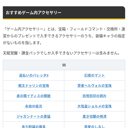
おすすめゲーム内アクセサリー
「ゲーム内アクセサリー」とは、宝箱・フィールドコマンド・交換所・運
営からのプレゼントで入手できるアクセサリーのうち、装備キャラの指定
がないものを指します。
天賦覚醒・課金パックでしか入手できないアクセサリーは含みません。
SS
追払いのバレッタⅡ
幻惑のマント
戦王ドゥリンの宝珠
賢者ヘルヴォルの宝珠
泉の精イディスの輝翅
抗呪刻印の剥片
永劫の疵刃
大怪盗ショルメの宝珠
ジャガンナートの勇猛
黒き切願の残滓
余力割譲の魔具
慈愛のしるし