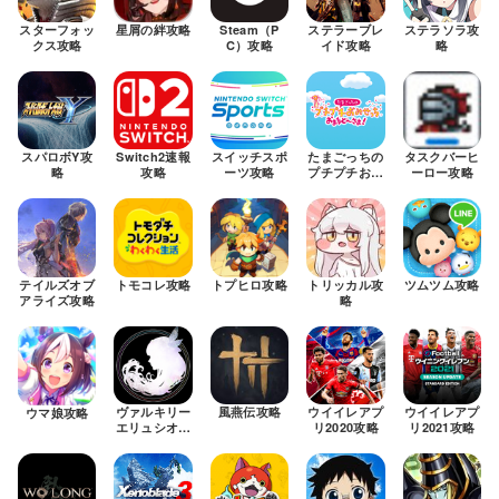
スターフォッ
星屑の絆攻略
Steam（P
ステラーブレ
ステラソラ攻
クス攻略
C）攻略
イド攻略
略
スパロボY攻
Switch2速報
スイッチスポ
たまごっちの
タスクバーヒ
略
攻略
ーツ攻略
プチプチおみ
ーロー攻略
せっち攻略
テイルズオブ
トモコレ攻略
トプヒロ攻略
トリッカル攻
ツムツム攻略
アライズ攻略
略
ヴァルキリー
風燕伝攻略
ウイイレアプ
ウイイレアプ
ウマ娘攻略
エリュシオン
リ2020攻略
リ2021攻略
攻略