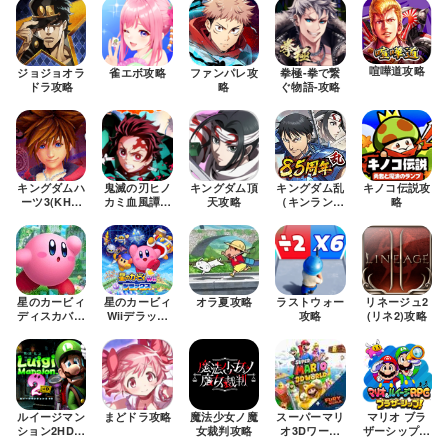
喧嘩道攻略
ジョジョオラ
雀エボ攻略
ファンパレ攻
拳極-拳で繋
ドラ攻略
略
ぐ物語-攻略
キングダムハ
鬼滅の刃ヒノ
キングダム頂
キングダム乱
キノコ伝説攻
ーツ3(KH3)
カミ血風譚攻
天攻略
（キンラン）
略
攻略
略
攻略
星のカービィ
星のカービィ
オラ夏攻略
ラストウォー
リネージュ2
ディスカバリ
Wiiデラック
攻略
(リネ2)攻略
ー攻略
ス攻略
ルイージマン
まどドラ攻略
魔法少女ノ魔
スーパーマリ
マリオ ブラ
ション2HD攻
女裁判攻略
オ3Dワール
ザーシップ攻
略
ド攻略
略