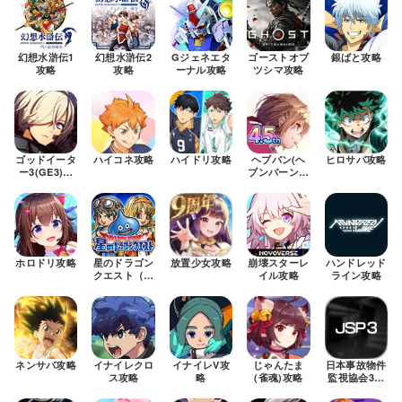
幻想水滸伝1
幻想水滸伝2
Gジェネエタ
ゴーストオブ
銀ばと攻略
攻略
攻略
ーナル攻略
ツシマ攻略
ゴッドイータ
ハイコネ攻略
ハイドリ攻略
ヘブバン(ヘ
ヒロサバ攻略
ー3(GE3)攻
ブンバーンズ
略
レッド)攻略
ホロドリ攻略
星のドラゴン
放置少女攻略
崩壊スターレ
ハンドレッド
クエスト（星
イル攻略
ライン攻略
ドラ）攻略
ネンサバ攻略
イナイレクロ
イナイレV攻
じゃんたま
日本事故物件
ス攻略
略
(雀魂)攻略
監視協会3攻
略