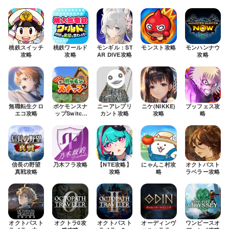
ター）攻略
ト）攻略
桃鉄スイッチ
桃鉄ワールド
モンギル：ST
モンスト攻略
モンハンナウ
攻略
攻略
AR DIVE攻略
攻略
無職転生クロ
ポケモンスナ
ニーアレプリ
ニケ(NIKKE)
ブッフェス攻
エコ攻略
ップSwitch
カント攻略
攻略
略
攻略
信長の野望
乃木フラ攻略
【NTE攻略】
にゃんこ村攻
オクトパスト
真戦攻略
攻略
略
ラベラー攻略
オクトパスト
オクトラ0攻
オクトパスト
オーディンヴ
ワンピースオ