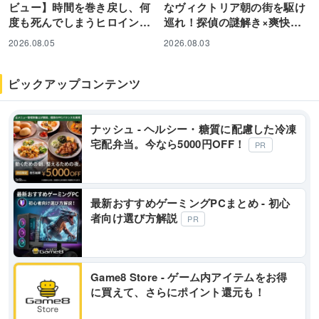
ビュー】時間を巻き戻し、何
なヴィクトリア朝の街を駆け
度も死んでしまうヒロインを
巡れ！探偵の謎解き×爽快ア
救え！ 「ゆるゆる生配信する
クションが融合した期待の新
2026.08.05
2026.08.03
推しは1...
作オープン...
ピックアップコンテンツ
ナッシュ - ヘルシー・糖質に配慮した冷凍
宅配弁当。今なら5000円OFF！
PR
最新おすすめゲーミングPCまとめ - 初心
者向け選び方解説
PR
Game8 Store - ゲーム内アイテムをお得
に買えて、さらにポイント還元も！