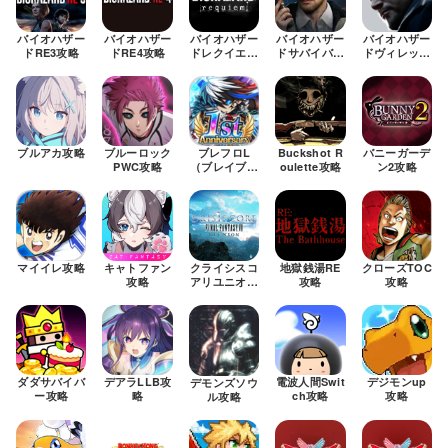
バイオハザー
バイオハザー
バイオハザー
バイオハザー
バイオハザー
ドRE3攻略
ドRE4攻略
ドレクイエム
ドサバイバル
ドヴィレッジ
R
攻略
ユニット攻略
攻略
P
G
ブルアカ攻略
ブルーロック
ブレフロL
Buckshot R
バニーガーデ
PWC攻略
（ブレイブフ
oulette攻略
ン2攻略
ロンティアレ
ギオン）攻略
マイイレ攻略
キャトファン
クライシスコ
地獄銭湯RE
クローズTOC
攻略
アリユニオン
攻略
攻略
攻略
ダダサバイバ
デアラLLB攻
電波人間Swit
デジモンup
デモンズソウ
ー攻略
略
ch攻略
攻略
ル攻略