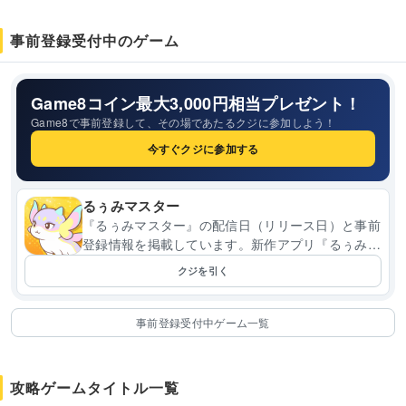
事前登録受付中のゲーム
Game8コイン最大3,000円相当プレゼント！
Game8で事前登録して、その場であたるクジに参加しよう！
今すぐクジに参加する
るぅみマスター
『るぅみマスター』の配信日（リリース日）と事前
登録情報を掲載しています。新作アプリ『るぅみマ
スター』の現在判明しているゲームアプリ情報をい
クジを引く
ち早く知りたい方...
事前登録受付中ゲーム一覧
攻略ゲームタイトル一覧