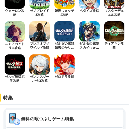
ウォーロン攻
ゼノブレイド
妖怪ウォッチ
ペダイズ攻略
マスターデュ
略
3攻略
2攻略
エル攻略
ブレスオブザ
ゼルダの伝説
ゼルダの伝説
ティアキン攻
ユミアのアト
ワイルド攻略
知恵のかりも
スカイウォー
略
リエ攻略
の攻略
ドソードHD
攻略
ゼルダ無双厄
ゼンレスゾー
ゼロドラ攻略
災攻略
ンゼロ攻略
特集
無料の暇つぶしゲーム特集