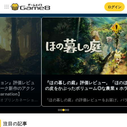
ログイン
『ほの暮しの庭』評価レビュー。「ほのぼの」
【ホロド
の皮をかぶったボリューム◎な農業 x ホラー
場するフ
『ほの暮しの庭』の評価レビューをお届け。バラエティ豊かな作物やクオリティが上がっていく仕組みなど農業パートの作り込みが光る一本です。村の掟をめぐる不穏なストーリーも良いアクセントになっていて、腰を据えてじっくり遊びたい人に向いた作品でした。
注目の記事