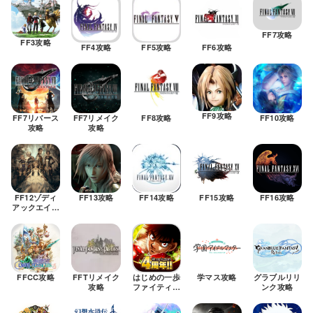
FF7攻略
FF3攻略
FF4攻略
FF5攻略
FF6攻略
FF9攻略
FF7リバース
FF7リメイク
FF8攻略
FF10攻略
攻略
攻略
FF12ゾディ
FF13攻略
FF14攻略
FF15攻略
FF16攻略
アックエイジ
攻略
はじめの一歩
FFCC攻略
FFTリメイク
学マス攻略
グラブルリリ
ファイティン
攻略
ンク攻略
グソウル攻略