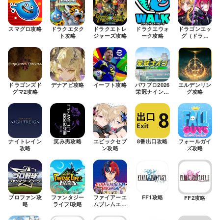
スマグロ攻略
ドラクエタク
ドラクエトレ
ドラクエウォ
ドラゴンエッ
ト攻略
ジャーズ攻略
ーク攻略
グ（ドラエ
グ）攻略
ドラゴンズド
デナアビ攻略
イーフト攻略
パワプロ2026
エルデンリン
グマ2攻略
栄冠ナイン攻
グ攻略
略
ナイトレイン
笑み男攻略
エピックセブ
8番出口攻略
フォールガイ
攻略
ン攻略
ズ攻略
FF1攻略
プロファン攻
ファンタジー
ファイアーエ
FF2攻略
略
ライフi攻略
ムブレムエン
ゲージ攻略