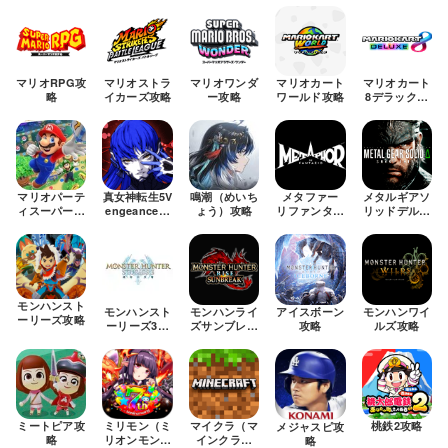
マリオRPG攻
マリオストラ
マリオワンダ
マリオカート
マリオカート
略
イカーズ攻略
ー攻略
ワールド攻略
8デラックス
攻略
マリオパーテ
真女神転生5V
鳴潮（めいち
メタファー
メタルギアソ
ィスーパース
engeance攻
ょう）攻略
リファンタジ
リッドデルタ
ターズ攻略
略
オ攻略
攻略
モンハンスト
モンハンスト
モンハンライ
アイスボーン
モンハンワイ
ーリーズ攻略
ーリーズ3攻
ズサンブレイ
攻略
ルズ攻略
略
ク攻略
ミートピア攻
ミリモン（ミ
マイクラ（マ
桃鉄2攻略
メジャスピ攻
略
リオンモンス
インクラフ
略