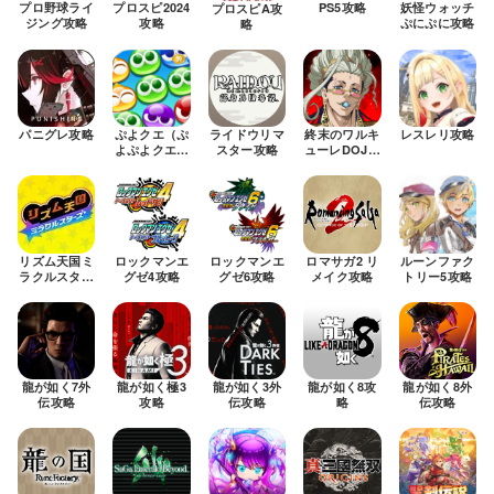
プロ野球ライ
プロスピ2024
PS5攻略
妖怪ウォッチ
プロスピA攻
ジング攻略
攻略
ぷにぷに攻略
略
パニグレ攻略
ぷよクエ（ぷ
ライドウリマ
終末のワルキ
レスレリ攻略
よぷよクエス
スター攻略
ューレDOJ攻
ト）攻略
略
リズム天国ミ
ロックマンエ
ロックマンエ
ロマサガ2 リ
ルーンファク
ラクルスター
グゼ4攻略
グゼ6攻略
メイク攻略
トリー5攻略
ズ攻略
龍が如く7外
龍が如く極3
龍が如く3外
龍が如く8攻
龍が如く8外
伝攻略
攻略
伝攻略
略
伝攻略