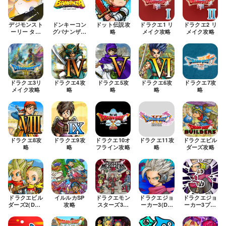
デジモンスト
ドンキーコン
ドット伝説攻
ドラクエ1 リ
ドラクエ2 リ
ーリー タイ
グバナンザ攻
略
メイク攻略
メイク攻略
ムストレンジ
略
ャー攻略
ドラクエ3リ
ドラクエ4攻
ドラクエ5攻
ドラクエ6攻
ドラクエ7攻
メイク攻略
略
略
略
略
ドラクエ8攻
ドラクエ9攻
ドラクエ10オ
ドラクエ11攻
ドラクエビル
略
略
フライン攻略
略
ダーズ攻略
ドラクエビル
イルルカSP
ドラクエモン
ドラクエジョ
ドラクエジョ
ダーズ2(DQB
攻略
スターズ3攻
ーカー3(DQ
ーカー3プロ
2)攻略
略
MJ3)攻略
フェッショナ
ル(DQMJ3P)
攻略