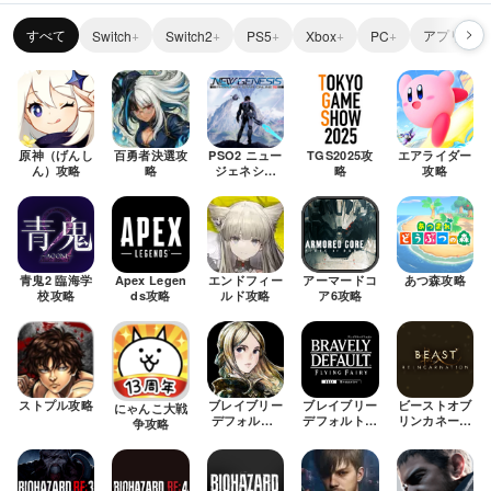
すべて
アプリ
Switch
Switch2
PS5
Xbox
PC
原神（げんし
百勇者決選攻
PSO2 ニュー
TGS2025攻
エアライダー
ん）攻略
略
ジェネシス
略
攻略
（NGS）攻略
青鬼2 臨海学
Apex Legen
エンドフィー
アーマードコ
あつ森攻略
校攻略
ds攻略
ルド攻略
ア6攻略
ストプル攻略
ブレイブリー
ブレイブリー
ビーストオブ
にゃんこ大戦
デフォルト2
デフォルト攻
リンカネーシ
争攻略
攻略
略
ョン攻略