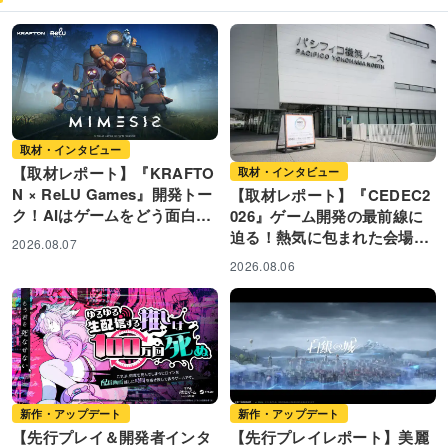
取材・インタビュー
【取材レポート】『KRAFTO
取材・インタビュー
N × ReLU Games』開発トー
【取材レポート】『CEDEC2
ク！AIはゲームをどう面白く
026』ゲーム開発の最前線に
するのか？ 失敗か...
迫る！熱気に包まれた会場の
2026.08.07
様子と注目ブースをレポート
2026.08.06
新作・アップデート
新作・アップデート
【先行プレイ＆開発者インタ
【先行プレイレポート】美麗