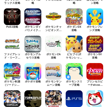
ラックス攻略
略
略
ン攻略
PoE2攻略
ポケモンダイ
ポケモンチャ
ポケダンDX
ポケモンフレ
パリメイク攻
ンピオンズ攻
攻略
ンズ攻略
略
略
ファイアレッ
ポケモンアル
ポケモンZA
ピカブイ(ポ
ポケモンSV
ド・リーフグ
セウス攻略
攻略
ケモンレッツ
攻略
リーン攻略
ゴー)攻略
ポケモン剣盾
ポケポケ攻略
ポケモンサン
ポケモンスリ
プリンセスピ
(ソードシー
ムーン攻略
ープ攻略
ーチshowti
ルド)攻略
me攻略