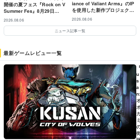
iance of Valiant Arms』のIP
開催の夏フェス『Rock on V
を使用した新作プロジェクト
Summer Fes』8月29日
が始動...
（土）開催決定！
2026.08.06
2026.08.06
ニュース記事一覧
最新ゲームレビュー一覧
u
s
a
n