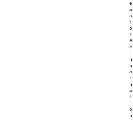
e
a
s
t
o
f
R
e
i
n
c
a
r
n
a
t
i
o