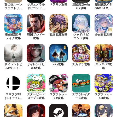
龍の国ルーン
サガエメラル
ドラサン攻略
三國無双orig
聖剣伝説VISI
ファクトリー
ドビヨンド攻
ins攻略
ONS of MAN
攻略
略
A攻略
聖剣伝説3リ
戦国ブシドー
戦国戦輝攻略
シャドバ ビ
少女廻戦攻略
メイク攻略
攻略
ヨンド攻略
サイレントヒ
サイレントヒ
sky攻略
スカドラ攻略
スレスパ2攻
ル2リメイク
ルf攻略
略
攻略
スマブラSP
スヌーピード
スプラトゥー
スプラレイダ
スプラトゥー
(スイッチ)攻
ロップス攻略
ン2攻略
ース攻略
ン3攻略
略