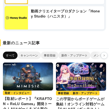
動画クリエイタープロダクション「Hone
y Studio（ハニスタ）」
最新のニュース記事
すべて
キャンペーン
事前登録
新作・アップデート
メンテナン
取材・インタビュー
事前登録
新作・アップデート
【取材レポート】『KRAFTO
この宇宙からボードゲームが
N × ReLU Games』開発トー
集結！オンライン対戦ゲーム
ク！AIはゲームをどう面白く
『GALAST（ギャラスト）』