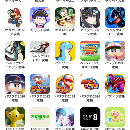
ラベラー大陸
略攻略
ラベラー2攻
ァルハラライ
デッセイ攻略
の覇者攻略
略
ジング攻略
オリガミキン
おそろく攻略
オセロニア攻
アウタープレ
ペルソナ3リ
グ攻略
略
ーン攻略
ロード攻略
ペルソナ5ロ
イヤル攻略
ペルソナ4ゴ
パルワールド
ペーパーマリ
パワプロ2018
ールデン攻略
攻略
オRPG攻略
攻略
パワプロ2020
パワプロ2022
パワプロ2024
パワプロ2026
パズドラ攻略
攻略
攻略
攻略
攻略
ピクミン3デ
ピクミン4攻
プロセカ攻略
8番のりば攻
ぽこあポケモ