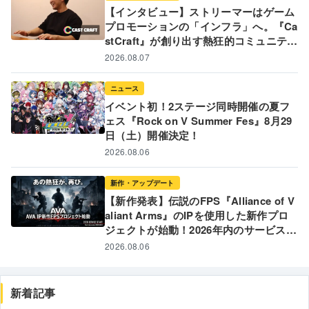
【インタビュー】ストリーマーはゲーム
プロモーションの「インフラ」へ。『Ca
stCraft』が創り出す熱狂的コミュニティ
と新たなゲームPR戦略
2026.08.07
ニュース
イベント初！2ステージ同時開催の夏フ
ェス『Rock on V Summer Fes』8月29
日（土）開催決定！
2026.08.06
新作・アップデート
【新作発表】伝説のFPS『Alliance of V
aliant Arms』のIPを使用した新作プロ
ジェクトが始動！2026年内のサービス開
始に向けて制作発表 〜 あの熱狂が、再
2026.08.06
び。FPSの「原体験」への回帰を目指す
新プロジェクトの全貌とは 〜
新着記事