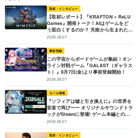
取材・インタビュー
【取材レポート】『KRAFTON × ReLU
Games』開発トーク！AIはゲームをど
う面白くするのか？ 失敗から生まれた革
新的な開発ツールと現場のリアル
2026.08.07
事前登録
この宇宙からボードゲームが集結！オン
ライン対戦ゲーム『GALAST（ギャラス
ト）』8月7日(金)より事前登録開始！
2026.08.07
セール情報
『ソフィアは嘘と引き換えに』の世界を
音楽で再びーー オリジナルサウンドトラ
ックがSteamに登場! ゲーム本編とのバ
ンドル販売&20%オフ記念セールも実施
2026.08.07
中!
取材・インタビュー