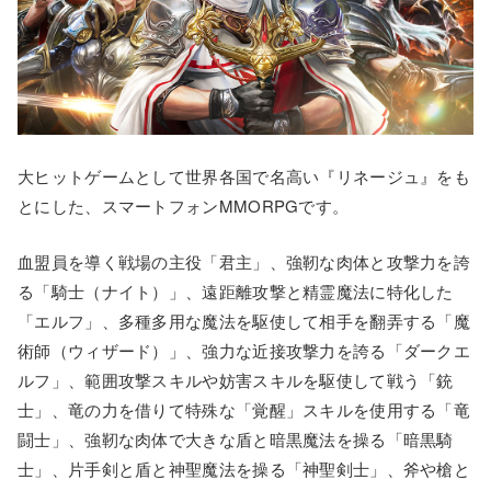
大ヒットゲームとして世界各国で名高い『リネージュ』をも
とにした、スマートフォンMMORPGです。
血盟員を導く戦場の主役「君主」、強靭な肉体と攻撃力を誇
る「騎士（ナイト）」、遠距離攻撃と精霊魔法に特化した
「エルフ」、多種多用な魔法を駆使して相手を翻弄する「魔
術師（ウィザード）」、強力な近接攻撃力を誇る「ダークエ
ルフ」、範囲攻撃スキルや妨害スキルを駆使して戦う「銃
士」、竜の力を借りて特殊な「覚醒」スキルを使用する「竜
闘士」、強靭な肉体で大きな盾と暗黒魔法を操る「暗黒騎
士」、片手剣と盾と神聖魔法を操る「神聖剣士」、斧や槍と