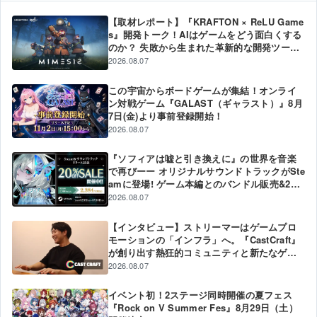
【取材レポート】『KRAFTON × ReLU Game
s』開発トーク！AIはゲームをどう面白くする
のか？ 失敗から生まれた革新的な開発ツール
と現場のリアル
2026.08.07
この宇宙からボードゲームが集結！オンライ
ン対戦ゲーム『GALAST（ギャラスト）』8月
7日(金)より事前登録開始！
2026.08.07
『ソフィアは嘘と引き換えに』の世界を音楽
で再びーー オリジナルサウンドトラックがSte
amに登場! ゲーム本編とのバンドル販売&20%
オフ記念セールも実施中!
2026.08.07
【インタビュー】ストリーマーはゲームプロ
モーションの「インフラ」へ。『CastCraft』
が創り出す熱狂的コミュニティと新たなゲー
ムPR戦略
2026.08.07
イベント初！2ステージ同時開催の夏フェス
『Rock on V Summer Fes』8月29日（土）