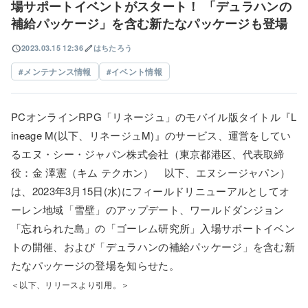
場サポートイベントがスタート！ 「デュラハンの
補給パッケージ」を含む新たなパッケージも登場
schedule
edit
2023.03.15 12:36
はちたろう
メンテナンス情報
イベント情報
PCオンラインRPG「リネージュ」のモバイル版タイトル『L
ineage M(以下、リネージュM)』のサービス、運営をしてい
るエヌ・シー・ジャパン株式会社（東京都港区、代表取締
役：金 澤憲（キム テクホン） 以下、エヌシージャパン）
は、2023年3月15日(水)にフィールドリニューアルとしてオ
ーレン地域「雪壁」のアップデート、ワールドダンジョン
「忘れられた島」の「ゴーレム研究所」入場サポートイベン
トの開催、および「デュラハンの補給パッケージ」を含む新
たなパッケージの登場を知らせた。
＜以下、リリースより引用。＞