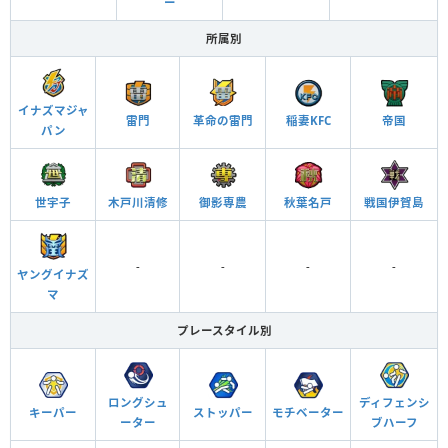
ー
所属別
イナズマジャ
革命の雷門
雷門
稲妻KFC
帝国
パン
世宇子
木戸川清修
御影専農
秋葉名戸
戦国伊賀島
-
-
-
-
ヤングイナズ
マ
プレースタイル別
ロングシュ
ディフェンシ
キーパー
ストッパー
モチベーター
ーター
ブハーフ