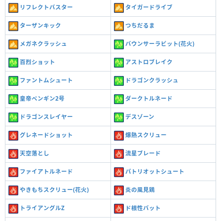
リフレクトバスター
タイガードライブ
ターザンキック
つちだるま
メガネクラッシュ
バウンサーラビット(花火)
百烈ショット
アストロブレイク
ファントムシュート
ドラゴンクラッシュ
皇帝ペンギン2号
ダークトルネード
ドラゴンスレイヤー
デスゾーン
グレネードショット
爆熱スクリュー
天空落とし
流星ブレード
ファイアトルネード
パトリオットシュート
やきもちスクリュー(花火)
炎の風見鶏
トライアングルZ
ド根性バット