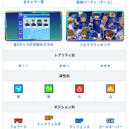
全キャラ一覧
最強パーティ（チーム）
星3キャラの交換おすすめ
リセマラランキング
レアリティ別
★☆☆
★★☆
★★★
属性別
風
林
火
山
ポジション別
ミッドフィルダ
フォワード
ディフェンス
ゴールキーパー