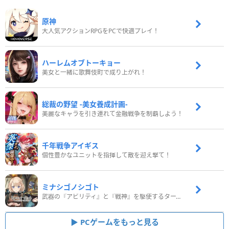
原神
大人気アクションRPGをPCで快適プレイ！
ハーレムオブトーキョー
美女と一緒に歌舞伎町で成り上がれ！
総裁の野望 -美女養成計画-
美麗なキャラを引き連れて金融戦争を制覇しよう！
千年戦争アイギス
個性豊かなユニットを指揮して敵を迎え撃て！
ミナシゴノシゴト
武器の『アビリティ』と『戦神』を駆使するターン制コマンドバトルRPG！
PCゲームをもっと見る