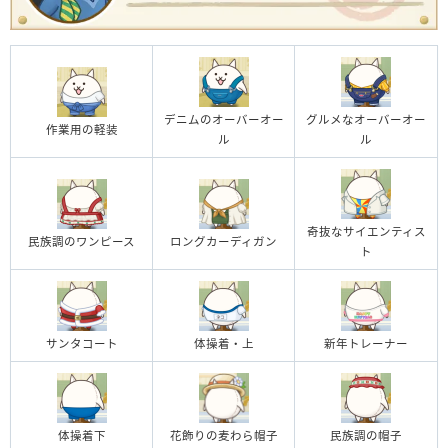
デニムのオーバーオー
グルメなオーバーオー
作業用の軽装
ル
ル
奇抜なサイエンティス
民族調のワンピース
ロングカーディガン
ト
サンタコート
体操着・上
新年トレーナー
体操着下
花飾りの麦わら帽子
民族調の帽子