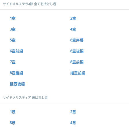
サイドオルステラ4節 全てを授けし者
1章
2章
3章
4章
5章
6章序幕
6章前編
6章後編
7章
8章前編
8章後編
継章前編
継章後編
サイドソリスティア 選ばれし者
1章
2章
3章
4章