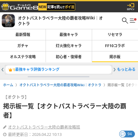
オクトパストラベラー大陸の覇者攻略Wiki｜オ
クトラ
最新情報
最強キャラ
リセマラ
ガチャ
灯火強化キャラ
FF10コラボ
オルステラ攻略
初心者・復帰者
掲示板
最強キャラ評価ランキング
もっとみる
ジェクト
1
2
ホーム
オクトパストラベラー大陸の覇者攻略Wiki｜オクトラ
掲示板一覧【オクト
【オクトラ】
掲示板一覧【オクトパストラベラー大陸の覇
者】
オクトパストラベラー大陸の覇者攻略班
94
最終更新日：2026.04.22 10:13