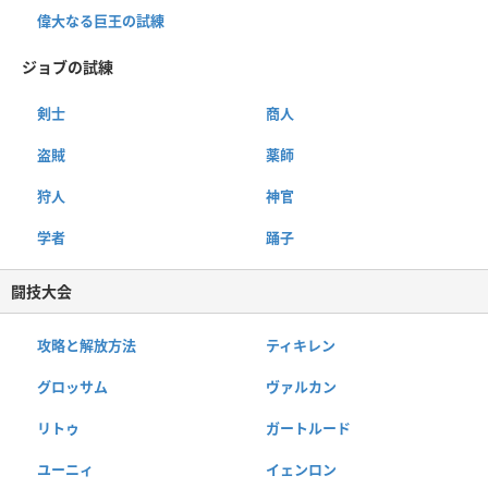
偉大なる巨王の試練
ジョブの試練
剣士
商人
盗賊
薬師
狩人
神官
学者
踊子
闘技大会
攻略と解放方法
ティキレン
グロッサム
ヴァルカン
リトゥ
ガートルード
ユーニィ
イェンロン