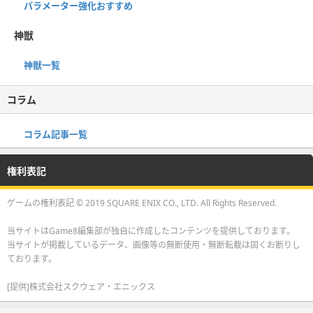
パラメーター強化おすすめ
神獣
神獣一覧
コラム
コラム記事一覧
権利表記
ゲームの権利表記 © 2019 SQUARE ENIX CO., LTD. All Rights Reserved.
当サイトはGame8編集部が独自に作成したコンテンツを提供しております。
当サイトが掲載しているデータ、画像等の無断使用・無断転載は固くお断りし
ております。
[提供]株式会社スクウェア・エニックス