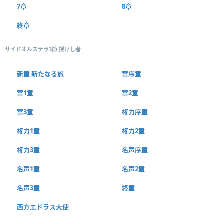
7章
8章
終章
サイドオルステラ3節 授けし者
新章 新たなる旅
富序章
富1章
富2章
富3章
権力序章
権力1章
権力2章
権力3章
名声序章
名声1章
名声2章
名声3章
終章
西方エドラス大使