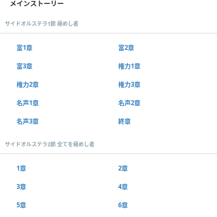
メインストーリー
サイドオルステラ1節 極めし者
富1章
富2章
富3章
権力1章
権力2章
権力3章
名声1章
名声2章
名声3章
終章
サイドオルステラ2節 全てを極めし者
1章
2章
3章
4章
5章
6章