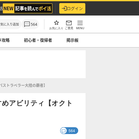
活
ログイン
564
お気に入り追加
ご意見
MENU
お気に入り
ラ攻略
初心者・復帰者
掲示板
パストラベラー大陸の覇者】
すめアビリティ【オクト
564