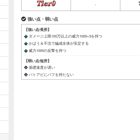
-
強い点・弱い点
【強い点/長所】
ダメージ上限100万以上の威力1000×3を持つ
かばう＆不沈で編成全体が安定する
威力1000の反撃を持つ
【弱い点/短所】
基礎速度が遅い
バトアビにバフを持たない