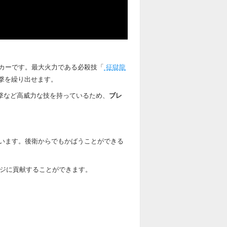
カーです。最大火力である必殺技「
征獄龍
連撃を繰り出せます。
6連撃など高威力な技を持っているため、
ブレ
います。後衛からでもかばうことができる
ジに貢献することができます。