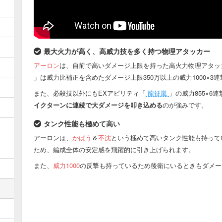
最大火力が高く、高威力技を多く持つ物理アタッカー
アーロン
は、自前で高いダメージ上限を持った高火力物理アタッ
」は威力比補正を含めたダメージ上限350万以上の威力1000×3
また、必殺技以外にもEXアビリティ「
龍征嵐
」の威力855×
イクターンに連続で大ダメージを叩き込める
のが強みです。
タンク性能も極めて高い
アーロンは、
かばう
＆
不沈
という極めて高いタンク性能も持って
ため、編成全体の安定感を飛躍的に引き上げられます。
また、
威力1000
の反撃も持っているため後衛にいるときもダメー