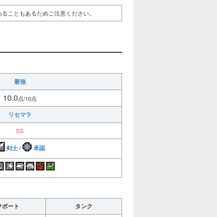
わることもあるためご注意ください。
最強
10.0
点/10点
リセマラ
SS
剣士
承認
/
サポート
タンク