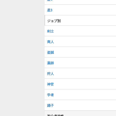
星3
ジョブ別
剣士
商人
盗賊
薬師
狩人
神官
学者
踊子
初心者攻略