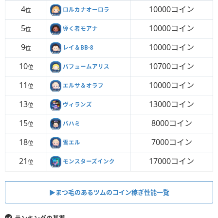
4
10000コイン
ロルカナオーロラ
位
5
10000コイン
導く者モアナ
位
9
10000コイン
レイ＆BB-8
位
10
10700コイン
パフュームアリス
位
11
10000コイン
エルサ＆オラフ
位
13
13000コイン
ヴィランズ
位
15
8000コイン
バハミ
位
18
7000コイン
雪エル
位
21
17000コイン
モンスターズインク
位
▶︎まつ毛のあるツムのコイン稼ぎ性能一覧