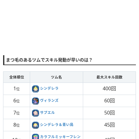
まつ毛のあるツムでスキル発動が早いのは？
全体順位
ツム名
最大スキル回数
1
400回
シンデレラ
位
6
60回
ヴィランズ
位
7
50回
サプエル
位
8
45回
シンデレラ＆青い鳥
位
カラフルミッキーフレン