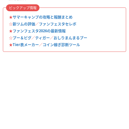
ピックアップ情報
★
サマーキャンプの攻略と報酬まとめ
☆
新ツムの評価
／
ファンフェスタセレボ
★
ファンフェスタ2026の最新情報
☆
プー＆ピグ
／
ティガー
／
おしりまんまるプー
★
Tier表メーカー
／
コイン稼ぎ診断ツール