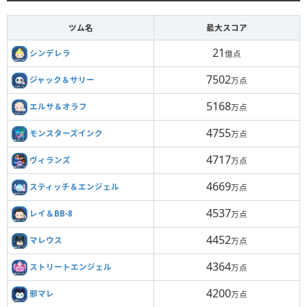
ツム名
最大スコア
21
シンデレラ
億点
7502
ジャック＆サリー
万点
5168
エルサ＆オラフ
万点
4755
モンスターズインク
万点
4717
ヴィランズ
万点
4669
スティッチ＆エンジェル
万点
4537
レイ＆BB-8
万点
4452
マレウス
万点
4364
ストリートエンジェル
万点
4200
邪マレ
万点