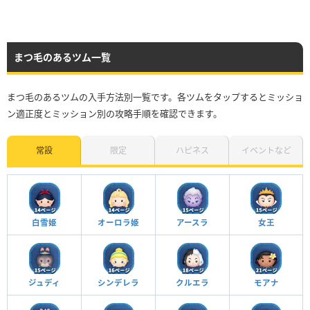
まつ毛のあるツム一覧
まつ毛のあるツムの入手方法別一覧です。各ツムをタップするとミッショ
ン適正度とミッション別の攻略手順を確認できます。
常設
限定
ハピネス
イベントなど
白雪姫
オーロラ姫
アースラ
女王
ジュディ
シンデレラ
クルエラ
モアナ