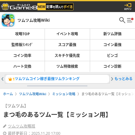
ツムツム攻略Wiki
攻略TOP
イベント攻略
新ツム評価
監修版ﾗﾝｷﾝｸﾞ
スコア最強
コイン最強
コイン効率
スキチケ優先度
ビンゴ
ハート交換
ツム特徴検索
コイン診断
ツムツムコイン稼ぎ最強ツムランキング
もっとみる
スコア稼
1
2
ホーム
ツムツム攻略Wiki
ミッション攻略
まつ毛のあるツム一覧【ミッション
【ツムツム】
まつ毛のあるツム一覧【ミッション用】
ツムツム攻略班
最終更新日：2025.11.20 17:00