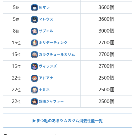
5
3600個
邪マレ
位
5
3600個
マレウス
位
8
3000個
サプエル
位
15
2700個
ホリデーティンク
位
15
2700個
ガラクチュールカリム
位
15
2700個
ヴィランズ
位
22
2500個
アドアナ
位
22
2500個
ナミネ
位
22
2500個
謀略ジャファー
位
▶︎まつ毛のあるツムのツム消去性能一覧