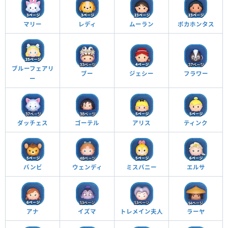
マリー
レディ
ムーラン
ポカホンタス
ブルーフェアリ
ブー
ジェシー
フラワー
ー
ダッチェス
ゴーテル
アリス
ティンク
バンビ
ウェンディ
ミスバニー
エルサ
アナ
イズマ
トレメイン夫人
ラーヤ