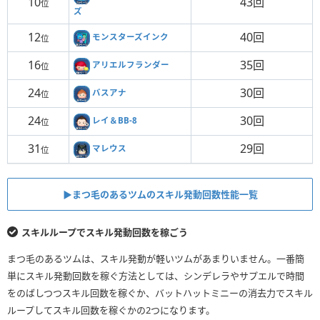
10
43回
位
ズ
12
40回
モンスターズインク
位
16
35回
アリエルフランダー
位
24
30回
バスアナ
位
24
30回
レイ＆BB-8
位
31
29回
マレウス
位
▶︎まつ毛のあるツムのスキル発動回数性能一覧
スキルループでスキル発動回数を稼ごう
まつ毛のあるツムは、スキル発動が軽いツムがあまりいません。一番簡
単にスキル発動回数を稼ぐ方法としては、シンデレラやサプエルで時間
をのばしつつスキル回数を稼ぐか、バットハットミニーの消去力でスキル
ループしてスキル回数を稼ぐかの2つになります。