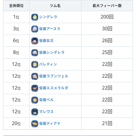
全体順位
ツム名
最大フィーバー数
1
200回
シンデレラ
位
3
30回
仮面アースラ
位
6
26回
仮面女王
位
8
25回
仮面シンデレラ
位
12
22回
パレティン
位
12
22回
仮面ラプンツェル
位
12
22回
仮面エスメラルダ
位
12
22回
仮面ベル
位
12
22回
マレウス
位
20
21回
仮面ティアナ
位