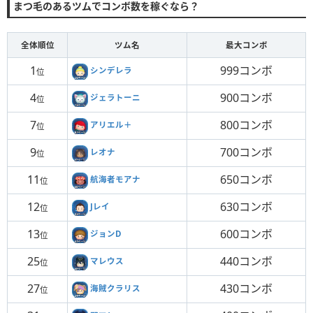
まつ毛のあるツムでコンボ数を稼ぐなら？
全体順位
ツム名
最大コンボ
1
999コンボ
シンデレラ
位
4
900コンボ
ジェラトーニ
位
7
800コンボ
アリエル＋
位
9
700コンボ
レオナ
位
11
650コンボ
航海者モアナ
位
12
630コンボ
Jレイ
位
13
600コンボ
ジョンD
位
25
440コンボ
マレウス
位
27
430コンボ
海賊クラリス
位