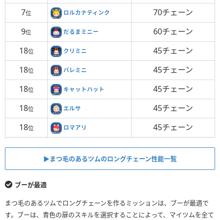
7
70チェーン
ロルカナティンク
位
9
60チェーン
だるまミニー
位
18
45チェーン
クリミニ
位
18
45チェーン
バレミニ
位
18
45チェーン
キャットハット
位
18
45チェーン
エルサ
位
18
45チェーン
ロマアリ
位
▶︎まつ毛のあるツムのロングチェーン性能一覧
ブーが最適
まつ毛のあるツムでロングチェーンを作るミッションは、ブーが最適で
す。ブーは、青色の扉のスキルを選択することによって、マイツムを全て