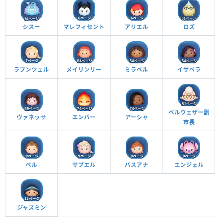
シスー
マレフィセント
アリエル
ロズ
ラプンツェル
メイリンリー
ミラベル
イサベラ
ベルウェザー副
ヴァネッサ
エンバー
アーシャ
市長
ベル
サプエル
バスアナ
エンジェル
ジャスミン