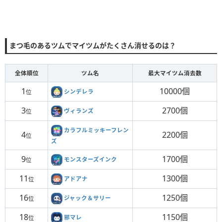
まつ毛のあるツムでマイツムがたくさん消せるのは？
全体順位
ツム名
最大マイツム消去数
1
10000個
シンデレラ
位
3
2700個
ヴィランズ
位
カラフルミッキーフレン
4
2200個
位
ズ
9
1700個
モンスターズインク
位
11
1300個
アドアナ
位
16
1250個
ジャック＆サリー
位
18
1150個
邪マレ
位