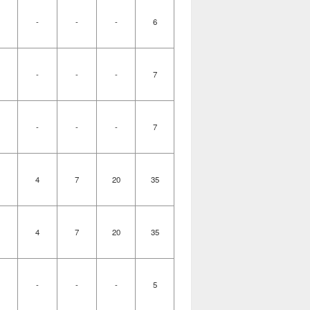
-
-
-
6
-
-
-
7
-
-
-
7
4
7
20
35
4
7
20
35
-
-
-
5