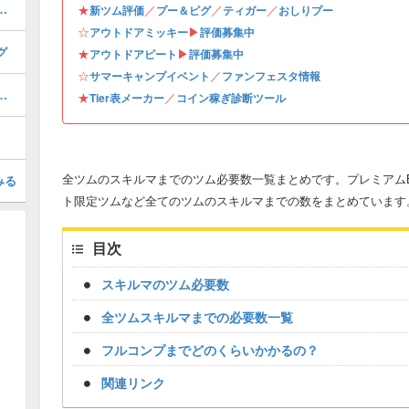
キーの評価とスキルの使い方
★
／
／
／
新ツム評価
プー＆ピグ
ティガー
おしりプー
☆
▶︎
アウトドアミッキー
評価募集中
グ
★
▶︎
アウトドアピート
評価募集中
☆
／
サマーキャンプイベント
ファンフェスタ情報
トの評価とスキルの使い方
★
／
Tier表メーカー
コイン稼ぎ診断ツール
全ツムのスキルマまでのツム必要数一覧まとめです。プレミアムB
みる
ト限定ツムなど全てのツムのスキルマまでの数をまとめています
目次
スキルマのツム必要数
全ツムスキルマまでの必要数一覧
フルコンプまでどのくらいかかるの？
関連リンク