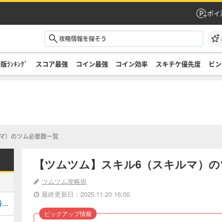
ポイ
版ﾗﾝｷﾝｸﾞ
スコア最強
コイン最強
コイン効率
スキチケ優先度
ビン
ルマ）のツム必要数一覧
【ツムツム】スキル6（スキルマ）の
ツムツム攻略班
最終更新日：2025.11.20 16:00
2026年8月の新ツムの評価まとめ！一番強いツムは？
ピックアップ情報