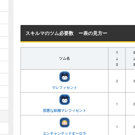
スキルマのツム必要数 ー表の見方ー
1
2
ツム名
↓
2
3
2
3
マレフィセント
1
2
邪悪な妖精マレフィセント
1
2
エンチャンテッドオーロラ