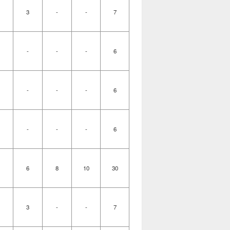
3
-
-
7
-
-
-
6
-
-
-
6
-
-
-
6
6
8
10
30
3
-
-
7