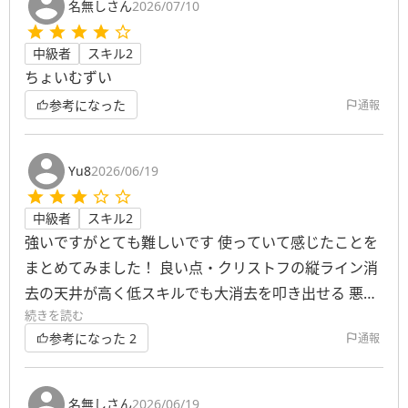
名無しさん
2026/07/10
中級者
スキル2
ちょいむずい
参考になった
通報
Yu8
2026/06/19
中級者
スキル2
強いですがとても難しいです 使っていて感じたことを
まとめてみました！ 良い点・クリストフの縦ライン消
去の天井が高く低スキルでも大消去を叩き出せる 悪い
続きを読む
点・効果時間がとても短く少しのチェーンミスや 盤面
参考になった
2
通報
の判断の誤りが命取り と言った感じです！ ポテンシャ
ルはありますが難しいので上級者向けですね！
名無しさん
2026/06/19