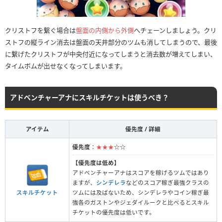
クリストフを繋ぐ場合は
盤面の内側から外側
へチェーンしましょう。クリ
ストフの縦ライン消去は盤面の天井部分のツムも消してしまうので、最後
に繋げたクリストフが中央付近になってしまうと消去数が増えてしまい、
タイムボムが出せなくなってしまいます。
アドベンチャーアナにスキルチケットは使うべき？
アイテム
優先度 / 詳細
優先度
：
★★★
☆☆
【優先度は低め】
アドベンチャーアナはスコアを稼げるツムではあり
ますが、
シンデレラ
などのスコア稼ぎ最強クラスの
スキルチケット
ツムには及ばないため、シンデレラやコイン稼ぎ最
強各のガストンやジェダイルークと比べるとスキル
チケットの優先度は低いです。