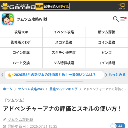
ツムツム攻略Wiki
攻略TOP
イベント攻略
新ツム評価
監修版ﾗﾝｷﾝｸﾞ
スコア最強
コイン最強
コイン効率
スキチケ優先度
ビンゴ
ハート交換
ツム特徴検索
コイン診断
2026年8月の新ツムの評価まとめ！一番強いツムは？
もっとみる
サマーキ
1
2
ホーム
ツムツム攻略Wiki
最強ツムランキング
アドベンチャーアナの評価とス
【ツムツム】
アドベンチャーアナの評価とスキルの使い方！
ツムツム攻略班
44
最終更新日：2026.07.21 15:35