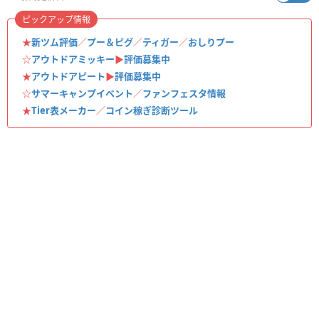
ピックアップ情報
★
新ツム評価
／
プー＆ピグ
／
ティガー
／
おしりプー
☆
アウトドアミッキー
▶︎
評価募集中
★
アウトドアピート
▶︎
評価募集中
☆
サマーキャンプイベント
／
ファンフェスタ情報
★
Tier表メーカー
／
コイン稼ぎ診断ツール