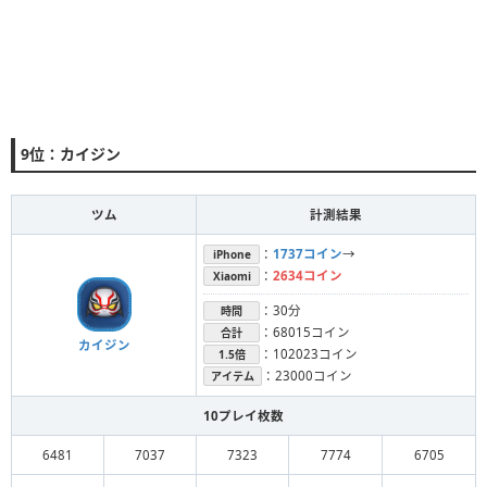
9位：カイジン
ツム
計測結果
：
1737コイン
→
iPhone
：
2634コイン
Xiaomi
：30分
時間
：68015コイン
合計
カイジン
：102023コイン
1.5倍
：23000コイン
アイテム
10プレイ枚数
6481
7037
7323
7774
6705