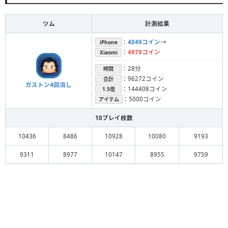
ツム
計測結果
：
4049コイン
→
iPhone
：
4979コイン
Xiaomi
：28分
時間
：96272コイン
合計
ガストン4回消し
：144408コイン
1.5倍
：5000コイン
アイテム
10プレイ枚数
10436
8486
10928
10080
9193
9311
8977
10147
8955
9759