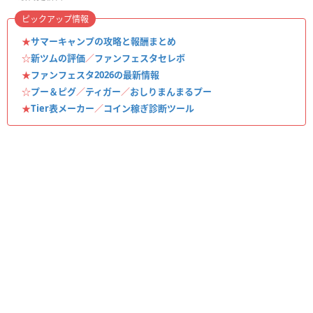
ピックアップ情報
★
サマーキャンプの攻略と報酬まとめ
☆
新ツムの評価
／
ファンフェスタセレボ
★
ファンフェスタ2026の最新情報
☆
プー＆ピグ
／
ティガー
／
おしりまんまるプー
★
Tier表メーカー
／
コイン稼ぎ診断ツール