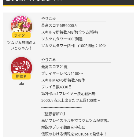
やりこみ
最高スコア6億6000万
スキルマ所持数748体(全ツム所持)
ライター
ツムツムタワー100F到達
ツムツム攻略@え
ツムツムタワー(2回目)100F到達：10位
いとちゃん！
やりこみ
最高スコア21億
プレイヤーレベル1100～
監修者
スキルMAXの所持数748体
aki
プレイ日数4330日
第2回No.1プレイヤー決定戦出場
5000万点以上出せたツム数100体～
---------------------------------
【監修者紹介】
高いプレイスキルを持つツムツム配信者。
解説やプレイ動画を中心に
信頼のおける情報をYouTubeで発信中！