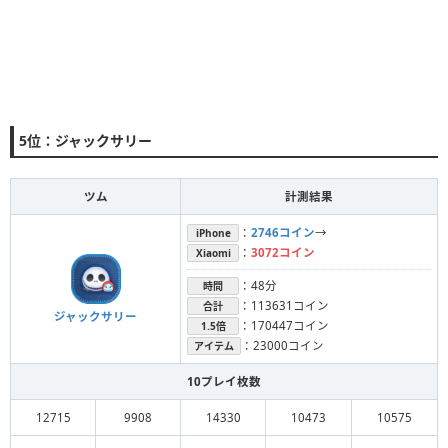
5位：ジャックサリー
ツム
計測結果
：
2746コイン
→
iPhone
：
3072コイン
Xiaomi
：48分
時間
：113631コイン
合計
ジャックサリー
：170447コイン
1.5倍
：23000コイン
アイテム
10プレイ枚数
12715
9908
14330
10473
10575