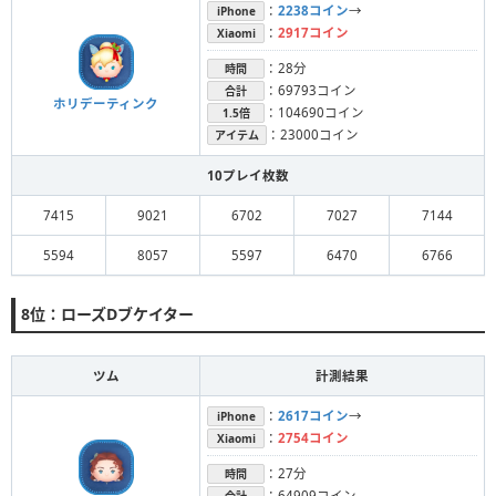
：
2238コイン
→
iPhone
：
2917コイン
Xiaomi
：28分
時間
：69793コイン
合計
ホリデーティンク
：104690コイン
1.5倍
：23000コイン
アイテム
10プレイ枚数
7415
9021
6702
7027
7144
5594
8057
5597
6470
6766
8位：ローズDブケイター
ツム
計測結果
：
2617コイン
→
iPhone
：
2754コイン
Xiaomi
：27分
時間
：64909コイン