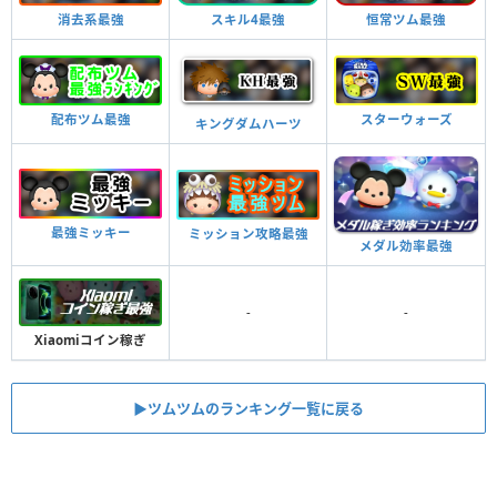
消去系最強
スキル4最強
恒常ツム最強
配布ツム最強
スターウォーズ
キングダムハーツ
最強ミッキー
ミッション攻略最強
メダル効率最強
-
-
Xiaomiコイン稼ぎ
▶ツムツムのランキング一覧に戻る