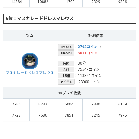
14384
10882
11709
9329
9326
6位：マスカレードドレスマレウス
ツム
計測結果
：
2702コイン
→
iPhone
：
3011コイン
Xiaomi
：30分
時間
：75547コイン
合計
マスカレードドレスマレウス
：113321コイン
1.5倍
：23000コイン
アイテム
10プレイ枚数
7786
8283
6004
7880
6109
7728
7686
7851
8245
7975