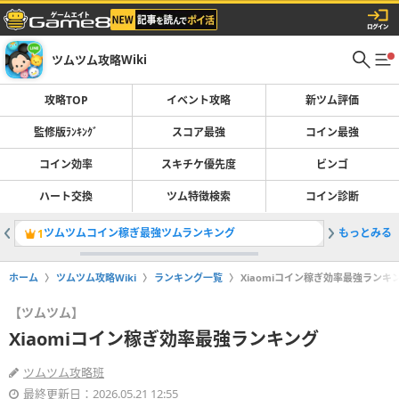
ツムツム攻略Wiki
攻略TOP
イベント攻略
新ツム評価
監修版ﾗﾝｷﾝｸﾞ
スコア最強
コイン最強
コイン効率
スキチケ優先度
ビンゴ
ハート交換
ツム特徴検索
コイン診断
ツムツムコイン稼ぎ最強ツムランキング
もっとみる
サマーキ
1
2
ホーム
ツムツム攻略Wiki
ランキング一覧
Xiaomiコイン稼ぎ効率最強ランキ
【ツムツム】
Xiaomiコイン稼ぎ効率最強ランキング
ツムツム攻略班
最終更新日：2026.05.21 12:55