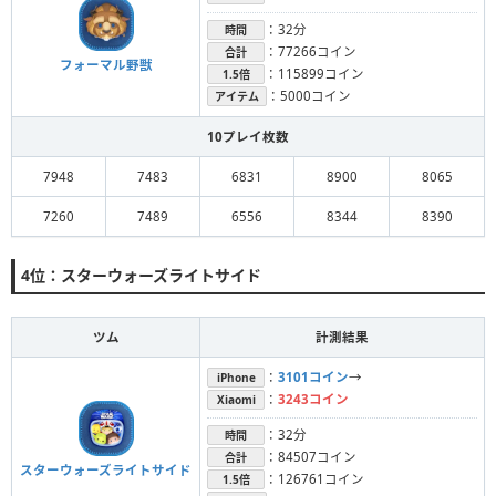
：32分
時間
：77266コイン
合計
フォーマル野獣
：115899コイン
1.5倍
：5000コイン
アイテム
10プレイ枚数
7948
7483
6831
8900
8065
7260
7489
6556
8344
8390
4位：スターウォーズライトサイド
ツム
計測結果
：
3101コイン
→
iPhone
：
3243コイン
Xiaomi
：32分
時間
：84507コイン
合計
スターウォーズライトサイド
：126761コイン
1.5倍