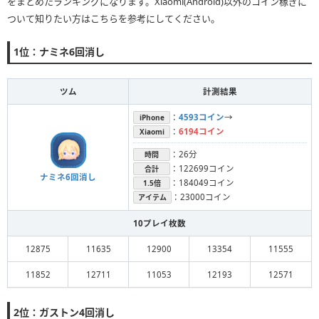
をまとめたランキングになります。Xiaomi(Android)以外のコイン稼ぎに
ついて知りたい方はこちらを参考にしてください。
1位：ナミネ6回消し
ツム
計測結果
：
4593コイン
→
iPhone
：
6194コイン
Xiaomi
：26分
時間
：122699コイン
合計
ナミネ6回消し
：184049コイン
1.5倍
：23000コイン
アイテム
10プレイ枚数
12875
11635
12900
13354
11555
11852
12711
11053
12193
12571
2位：ガストン4回消し