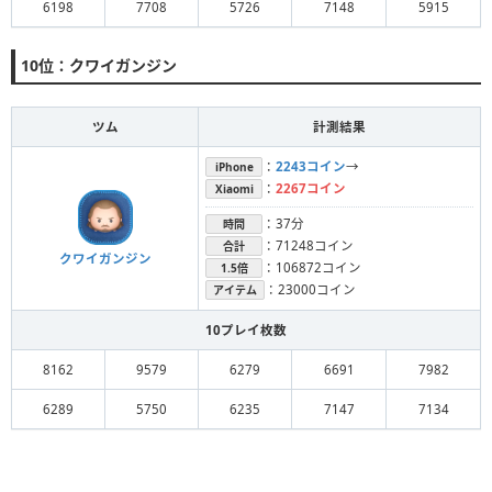
6198
7708
5726
7148
5915
10位：クワイガンジン
ツム
計測結果
：
2243コイン
→
iPhone
：
2267コイン
Xiaomi
：37分
時間
：71248コイン
合計
クワイガンジン
：106872コイン
1.5倍
：23000コイン
アイテム
10プレイ枚数
8162
9579
6279
6691
7982
6289
5750
6235
7147
7134