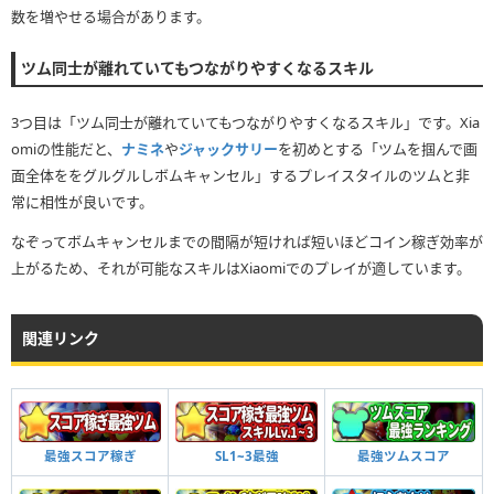
数を増やせる場合があります。
ツム同士が離れていてもつながりやすくなるスキル
3つ目は「ツム同士が離れていてもつながりやすくなるスキル」です。Xia
omiの性能だと、
ナミネ
や
ジャックサリー
を初めとする「ツムを掴んで画
面全体ををグルグルしボムキャンセル」するプレイスタイルのツムと非
常に相性が良いです。
なぞってボムキャンセルまでの間隔が短ければ短いほどコイン稼ぎ効率が
上がるため、それが可能なスキルはXiaomiでのプレイが適しています。
関連リンク
最強スコア稼ぎ
SL1~3最強
最強ツムスコア