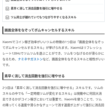
素早く消して消去回数を強引に増やせる
ツム同士が離れていてもつながりやすくなるスキル
画面全体をなぞってボムキャンセルするスキル
Xiaomiでコイン稼ぎ効率がいいツムの特徴の1つ目は「画面全体をなぞっ
てボムキャンセルするスキル」が挙げられます。Xiaomiはリフレッシュ
レート120Hzでツムツムを遊ぶことができ、ツムをつなげるのが滑らかに
なるため、
ナミネ
や
ガストン
など、画面全体をなぞるスキルと相性がいい
です。
素早く消して消去回数を強引に増やせる
2つ目は「素早く消して消去回数を強引に増やせる」スキルです。ツムの
スキルの中でも「一定時間ツムが変化するスキル」は発動中に何回大消
去できるかがコイン稼ぎにおいては重要で、Xiaomiを使うことで、ツム
の降ってくる速度や滑らかなチェーンで消す速度が上がって強引に消去回