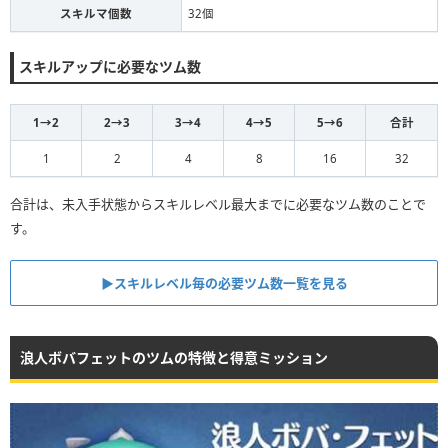
スキルマ個数
32個
スキルアップに必要なツム数
1→2
2→3
3→4
4→5
5→6
合計
1
2
4
8
16
32
合計は、未入手状態からスキルレベル最大までに必要なツム数のことで
す。
▶スキルレベル毎の必要ツム数一覧を見る
浪人ボバフェットのツムの特徴と得意ミッション