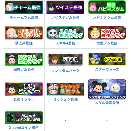
チャームツム最強
ツイステツム最強
ハピネスツム最強
消去系最強
スキル4最強
恒常ツム最強
配布ツム最強
スターウォーズ
キングダムハーツ
最強ミッキー
ミッション最強
メダル効率最強
-
-
Xiaomiコイン稼ぎ