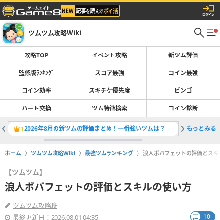
ツムツム攻略Wiki
攻略TOP
イベント攻略
新ツム評価
監修版ﾗﾝｷﾝｸﾞ
スコア最強
コイン最強
コイン効率
スキチケ優先度
ビンゴ
ハート交換
ツム特徴検索
コイン診断
2026年8月の新ツムの評価まとめ！一番強いツムは？
もっとみる
ツムツム
1
2
ホーム
ツムツム攻略Wiki
最強ツムランキング
浪人ボバフェットの評価とスキ
【ツムツム】
浪人ボバフェットの評価とスキルの使い方
ツムツム攻略班
10
最終更新日：2026.08.01 04:35