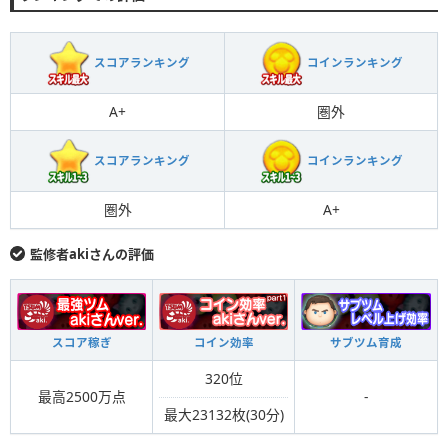
スコアランキング
コインランキング
A+
圏外
スコアランキング
コインランキング
圏外
A+
監修者akiさんの評価
スコア稼ぎ
コイン効率
サブツム育成
320位
最高2500万点
-
最大23132枚(30分)