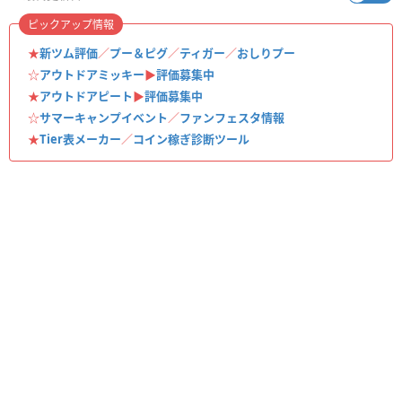
ピックアップ情報
★
新ツム評価
／
プー＆ピグ
／
ティガー
／
おしりプー
☆
アウトドアミッキー
▶︎
評価募集中
★
アウトドアピート
▶︎
評価募集中
☆
サマーキャンプイベント
／
ファンフェスタ情報
★
Tier表メーカー
／
コイン稼ぎ診断ツール