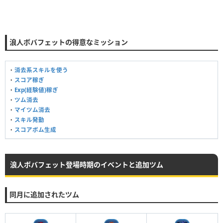
浪人ボバフェットの得意なミッション
・
消去系スキルを使う
・
スコア稼ぎ
・
Exp(経験値)稼ぎ
・
ツム消去
・
マイツム消去
・
スキル発動
・
スコアボム生成
浪人ボバフェット登場時期のイベントと追加ツム
同月に追加されたツム