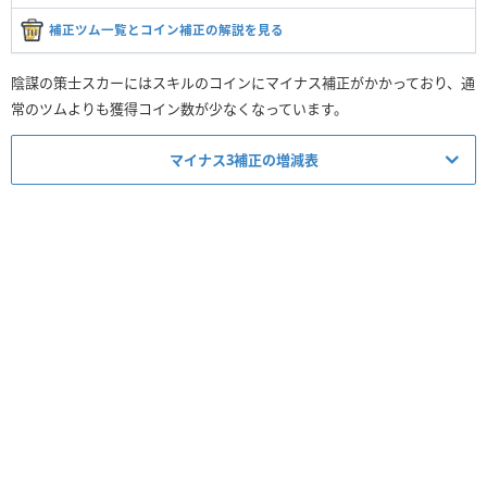
補正ツム一覧とコイン補正の解説を見る
陰謀の策士スカーにはスキルのコインにマイナス補正がかかっており、通
常のツムよりも獲得コイン数が少なくなっています。
マイナス3補正の増減表
チェーン
補正無し
マイナス3
45チェーン
378
264
44チェーン
366
255
43チェーン
354
246
42チェーン
342
237
41チェーン
330
228
40チェーン
318
219
39チェーン
306
210