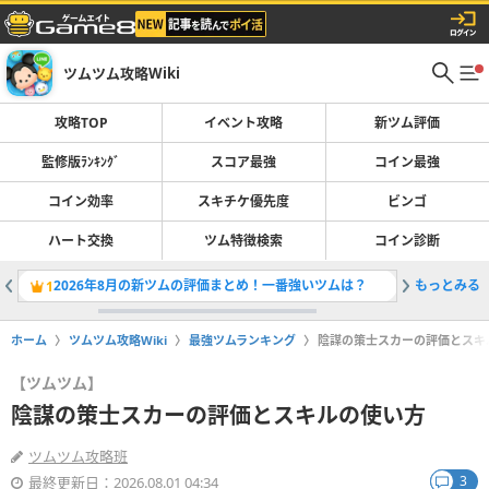
ツムツム攻略Wiki
攻略TOP
イベント攻略
新ツム評価
監修版ﾗﾝｷﾝｸﾞ
スコア最強
コイン最強
コイン効率
スキチケ優先度
ビンゴ
ハート交換
ツム特徴検索
コイン診断
2026年8月の新ツムの評価まとめ！一番強いツムは？
もっとみる
ツムツム
1
2
ホーム
ツムツム攻略Wiki
最強ツムランキング
陰謀の策士スカーの評価とスキ
【ツムツム】
陰謀の策士スカーの評価とスキルの使い方
ツムツム攻略班
3
最終更新日：2026.08.01 04:34