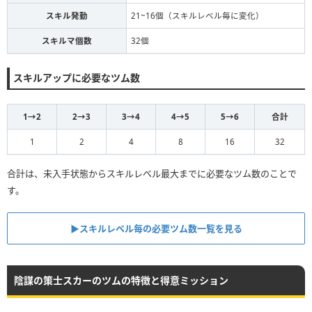
スキル発動
21~16個（スキルレベル毎に変化）
スキルマ個数
32個
スキルアップに必要なツム数
1→2
2→3
3→4
4→5
5→6
合計
1
2
4
8
16
32
合計は、未入手状態からスキルレベル最大までに必要なツム数のことで
す。
▶スキルレベル毎の必要ツム数一覧を見る
陰謀の策士スカーのツムの特徴と得意ミッション