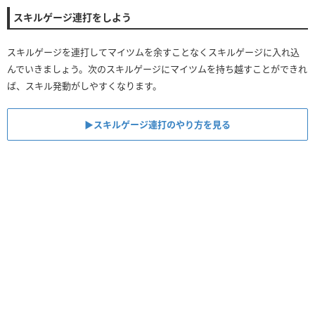
スキルゲージ連打をしよう
13チェーン
31
13
12チェーン
26
11
スキルゲージを連打してマイツムを余すことなくスキルゲージに入れ込
んでいきましょう。次のスキルゲージにマイツムを持ち越すことができれ
11チェーン
21
9
ば、スキル発動がしやすくなります。
10チェーン
16
7
▶︎スキルゲージ連打のやり方を見る
9チェーン
13
6
8チェーン
10
5
7チェーン
7
4
6チェーン
5
3
5チェーン
3
2
4チェーン
1
1
3チェーン
0
0
2チェーン
0
0