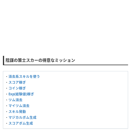
陰謀の策士スカーの得意なミッション
・
消去系スキルを使う
・
スコア稼ぎ
・
コイン稼ぎ
・
Exp(経験値)稼ぎ
・
ツム消去
・
マイツム消去
・
スキル発動
・
マジカルボム生成
・
スコアボム生成