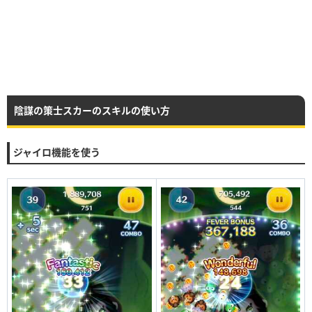
38チェーン
294
201
37チェーン
282
192
36チェーン
270
183
35チェーン
258
174
陰謀の策士スカーのスキルの使い方
34チェーン
246
165
33チェーン
234
156
ジャイロ機能を使う
32チェーン
222
147
31チェーン
210
138
30チェーン
198
129
29チェーン
186
120
28チェーン
176
113
27チェーン
166
106