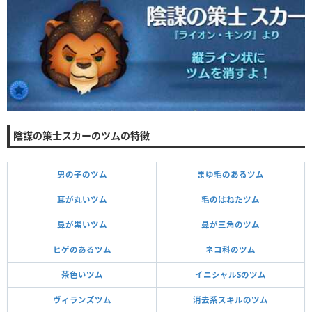
陰謀の策士スカーのツムの特徴
男の子のツム
まゆ毛のあるツム
耳が丸いツム
毛のはねたツム
鼻が黒いツム
鼻が三角のツム
ヒゲのあるツム
ネコ科のツム
茶色いツム
イニシャルSのツム
ヴィランズツム
消去系スキルのツム