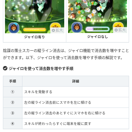
26チェーン
156
99
25チェーン
146
92
24チェーン
136
85
拡大
拡大
23チェーン
126
78
ジャイロなし
ジャイロ有り
22チェーン
116
71
陰謀の策士スカーの縦ライン消去は、ジャイロ機能で消去数を増やすこと
21チェーン
106
64
ができます。以下、ジャイロを使って消去数を増やす手順の解説です。
20チェーン
96
57
ジャイロを使って消去数を増やす手順
19チェーン
86
50
手順
詳細
18チェーン
76
43
①
スキルを発動する
17チェーン
66
36
②
左の縦ライン消去前にスマホを左に傾ける
16チェーン
56
29
③
左の縦ライン消去のあとすぐにスマホを右に傾ける
15チェーン
46
22
④
スキルが終わったらすぐに端末を縦に戻す
14チェーン
36
15