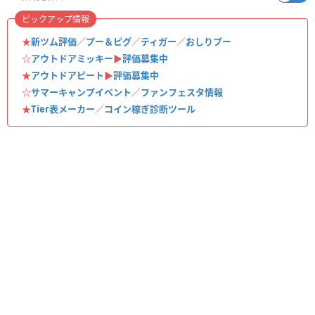
ピックアップ情報
★
新ツム評価
／
プー＆ピグ
／
ティガー
／
おしりプー
☆
アウトドアミッキー
▶︎
評価募集中
★
アウトドアピート
▶︎
評価募集中
☆
サマーキャンプイベント
／
ファンフェスタ情報
★
Tier表メーカー
／
コイン稼ぎ診断ツール