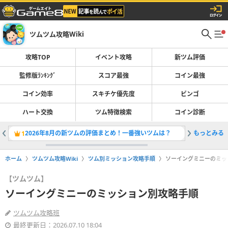
ツムツム攻略Wiki
攻略TOP
イベント攻略
新ツム評価
監修版ﾗﾝｷﾝｸﾞ
スコア最強
コイン最強
コイン効率
スキチケ優先度
ビンゴ
ハート交換
ツム特徴検索
コイン診断
2026年8月の新ツムの評価まとめ！一番強いツムは？
もっとみる
サマーキ
1
2
ホーム
ツムツム攻略Wiki
ツム別ミッション攻略手順
ソーイングミニーのミッ
【ツムツム】
ソーイングミニーのミッション別攻略手順
ツムツム攻略班
最終更新日：2026.07.10 18:04