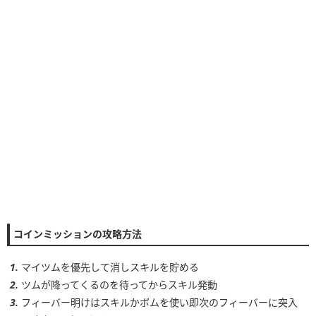
スコア
コイン
経験値
タイム
ボム
5▶︎4
コンボ
-
スキルレベル
コイン
1~2
500~1600コイン
3~4
1000~2000コイン
コインミッションの攻略方法
5~6
1300~3000コイン
マイツムを優先して消しスキルを貯める
ツムが降ってくるのを待ってからスキル発動
フィーバー明けはスキルかボムを使い即次のフィーバーに突入