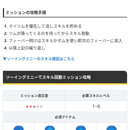
1~2
6~8回
ミッションの攻略手順
3~4
6~8回
5~6
6~8回
マイツムを優先して消しスキルを貯める
ツムが降ってくるのを待ってからスキル発動
フィーバー明けはスキルかボムを使い即次のフィーバーに突入
以降上記の繰り返し
▼ソーイングミニーのスキル確認はこちら
ソーイングミニーでスキル回数ミッション攻略
ミッション適正度
必要スキルレベル
1~6
★★★
☆☆
必須アイテム