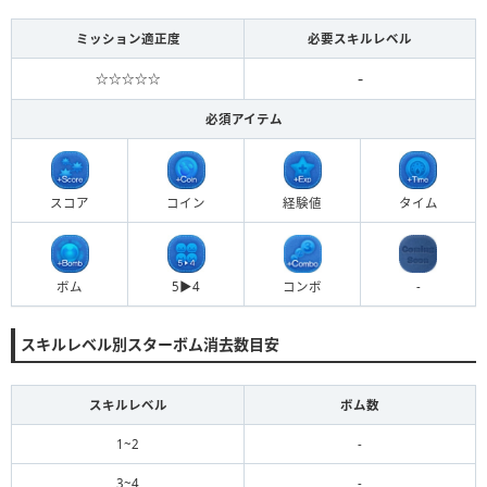
ミッション適正度
必要スキルレベル
-
☆☆☆☆☆
必須アイテム
スコア
コイン
経験値
タイム
ボム
5▶︎4
コンボ
-
スキルレベル別スターボム消去数目安
スキルレベル
ボム数
1~2
-
3~4
-