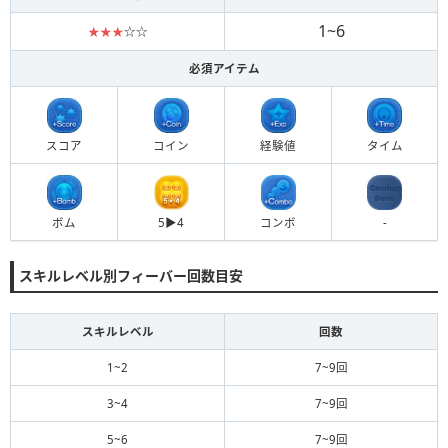
1~6
★★★
☆☆
必須アイテム
スコア
コイン
経験値
タイム
ボム
5▶︎4
コンボ
-
スキルレベル別フィーバー回数目安
スキルレベル
回数
1~2
7~9回
3~4
7~9回
5~6
7~9回