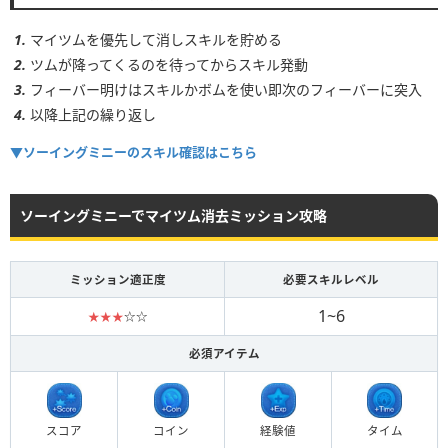
1~6
★★
☆☆☆
マイツムを優先して消しスキルを貯める
必須アイテム
ツムが降ってくるのを待ってからスキル発動
フィーバー明けはスキルかボムを使い即次のフィーバーに突入
以降上記の繰り返し
スコア
コイン
経験値
タイム
▼ソーイングミニーのスキル確認はこちら
ボム
5▶︎4
コンボ
-
ソーイングミニーでマイツム消去ミッション攻略
ミッション適正度
必要スキルレベル
1~6
スキルレベル
回数
★★★
☆☆
1~2
5~8回
必須アイテム
3~4
6~9回
5~6
9~12回
スコア
コイン
経験値
タイム