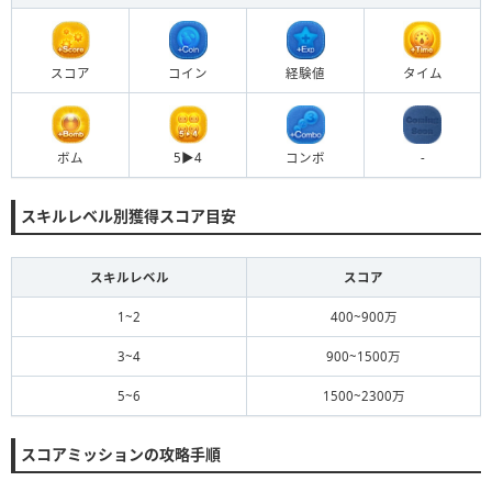
スコア
コイン
経験値
タイム
ボム
5▶︎4
コンボ
-
スキルレベル別獲得スコア目安
スキルレベル
スコア
1~2
400~900万
3~4
900~1500万
5~6
1500~2300万
スコアミッションの攻略手順