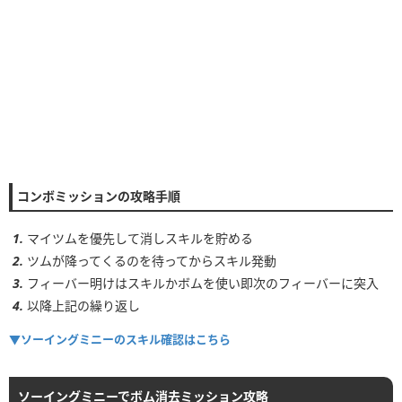
ボム
5▶︎4
コンボ
-
スキルレベル
コンボ
1~2
90~100コンボ
コンボミッションの攻略手順
3~4
110~120コンボ
5~6
120~130コンボ
マイツムを優先して消しスキルを貯める
ツムが降ってくるのを待ってからスキル発動
フィーバー明けはスキルかボムを使い即次のフィーバーに突入
以降上記の繰り返し
▼ソーイングミニーのスキル確認はこちら
ソーイングミニーでボム消去ミッション攻略