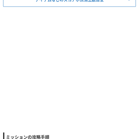
ミッション適正度
必要スキルレベル
1~6
★★★
☆☆
必須アイテム
スコア
コイン
経験値
タイム
ボム
5▶︎4
コンボ
-
スキルレベル
ボム数
1~2
5~8個
ミッションの攻略手順