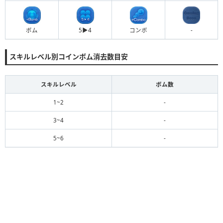
ボム
5▶︎4
コンボ
-
スキルレベル別コインボム消去数目安
スキルレベル
ボム数
1~2
-
3~4
-
5~6
-