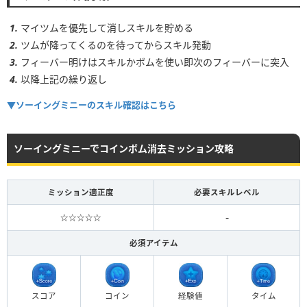
3~4
6~9個
5~6
9~12個
マイツムを優先して消しスキルを貯める
ツムが降ってくるのを待ってからスキル発動
フィーバー明けはスキルかボムを使い即次のフィーバーに突入
以降上記の繰り返し
▼ソーイングミニーのスキル確認はこちら
ソーイングミニーでコインボム消去ミッション攻略
ミッション適正度
必要スキルレベル
-
☆☆☆☆☆
必須アイテム
スコア
コイン
経験値
タイム