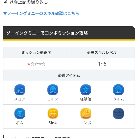
以降上記の繰り返し
▼ソーイングミニーのスキル確認はこちら
ソーイングミニーでコンボミッション攻略
ミッション適正度
必要スキルレベル
1~6
★
☆☆☆☆
必須アイテム
スコア
コイン
経験値
タイム
ボム
5▶︎4
コンボ
-