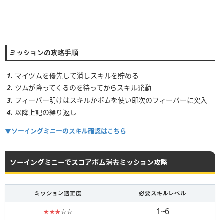
スキルレベル
ボム数
1~2
10~20個
ミッションの攻略手順
3~4
15~25個
5~6
20~30個
マイツムを優先して消しスキルを貯める
ツムが降ってくるのを待ってからスキル発動
フィーバー明けはスキルかボムを使い即次のフィーバーに突入
以降上記の繰り返し
▼ソーイングミニーのスキル確認はこちら
ソーイングミニーでスコアボム消去ミッション攻略
ミッション適正度
必要スキルレベル
1~6
★★★
☆☆