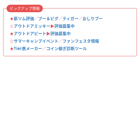
ピックアップ情報
★
新ツム評価
／
プー＆ピグ
／
ティガー
／
おしりプー
☆
アウトドアミッキー
▶︎
評価募集中
★
アウトドアピート
▶︎
評価募集中
☆
サマーキャンプイベント
／
ファンフェスタ情報
★
Tier表メーカー
／
コイン稼ぎ診断ツール