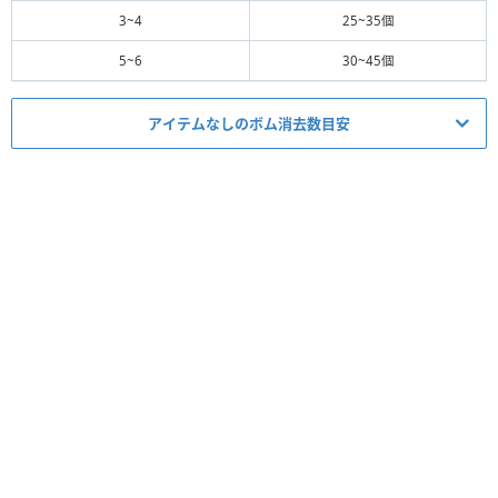
3~4
25~35個
5~6
30~45個
アイテムなしのボム消去数目安
ミッション適正度
必要スキルレベル
1~6
★★
☆☆☆
必須アイテム
スコア
コイン
経験値
タイム
ボム
5▶︎4
コンボ
-