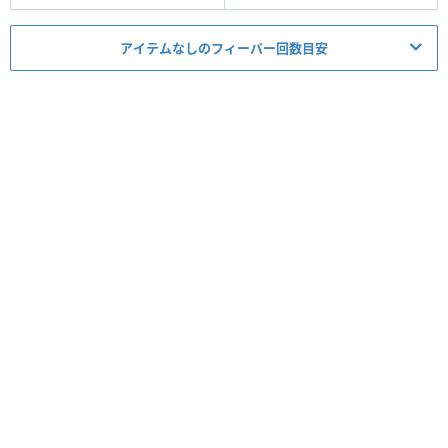
アイテムなしのフィーバー回数目安
ミッション適正度
必要スキルレベル
1~6
★★
☆☆☆
必須アイテム
スコア
コイン
経験値
タイム
ボム
5▶︎4
コンボ
-
スキルレベル
回数