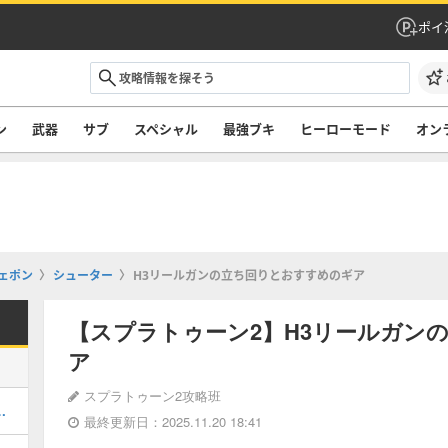
ポイ
ン
武器
サブ
スペシャル
最強ブキ
ヒーローモード
オン
ェポン
シューター
H3リールガンの立ち回りとおすすめのギア
【スプラトゥーン2】H3リールガン
ア
スプラトゥーン2攻略班
進め方ややるべきことは？
最終更新日：2025.11.20 18:41