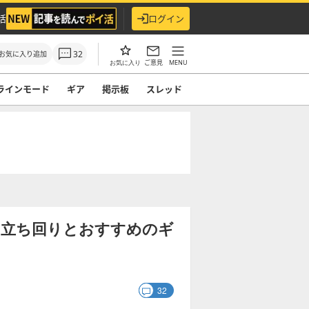
活
ログイン
32
お気に入り追加
ご意見
MENU
お気に入り
ラインモード
ギア
掲示板
スレッド
の立ち回りとおすすめのギ
32