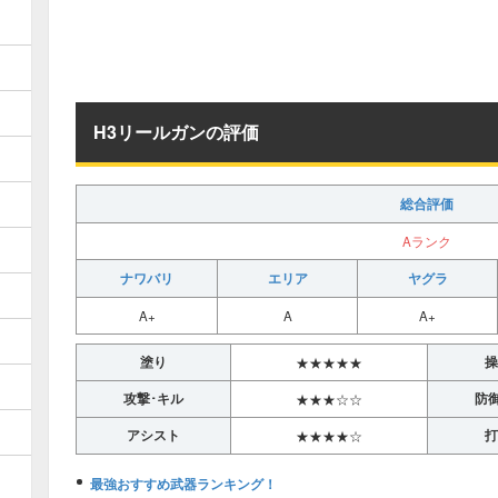
H3リールガンの評価
総合評価
Aランク
ナワバリ
エリア
ヤグラ
A+
A
A+
塗り
操
★★★★★
攻撃･キル
防
★★★☆☆
アシスト
打
★★★★☆
最強おすすめ武器ランキング！