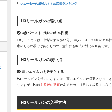
シューターの最強おすすめ武器ランキング
H3リールガンの強い点
3点バーストで確3のキル性能
H3リールガンは、射撃の癖が強い分、3点バーストで確3のキル
癖のある武器ではあるものの、意外にも幅広い対応が可能です。
H3リールガンの弱い点
と
高いエイム力を必要とする
H3リールガンを使いこなすには、高いエイム力が必要となってき
！
りますが、H3は
射撃後の硬直
があるため、注意して攻撃をしなく
H3リールガンの入手方法