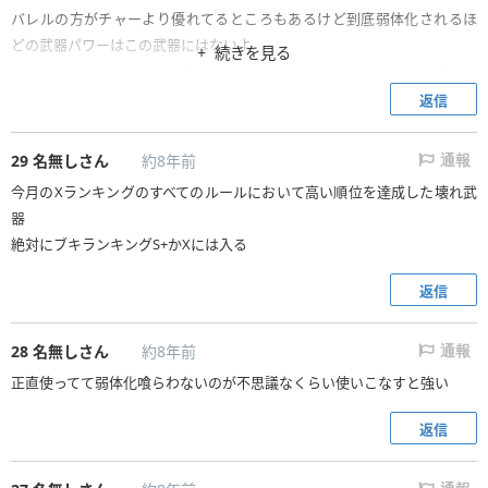
バレルの方がチャーより優れてるところもあるけど到底弱体化されるほ
どの武器パワーはこの武器にはないよ
続きを見る
スピナーの神のツンさんが大好きなあのやじゅきっすすらスピナー捨てて
チャー持ってるからな
返信
29
名無しさん
約8年前
通報
今月のXランキングのすべてのルールにおいて高い順位を達成した壊れ武
器
絶対にブキランキングS+かXには入る
返信
28
名無しさん
約8年前
通報
正直使ってて弱体化喰らわないのが不思議なくらい使いこなすと強い
返信