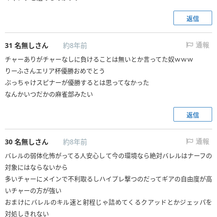
返信
31
名無しさん
約8年前
通報
チャーありがチャーなしに負けることは無いとか言ってた奴ｗｗｗ
りーふさんエリア杯優勝おめでとう
ぶっちゃけスピナーが優勝するとは思ってなかった
なんかいつだかの麻雀部みたい
返信
30
名無しさん
約8年前
通報
バレルの弱体化怖がってる人安心して今の環境なら絶対バレルはナーフの
対象にはならないから
多いチャーにメインで不利取るしハイプレ撃つのだってギアの自由度が高
いチャーの方が強い
おまけにバレルのキル速と射程じゃ詰めてくるクアッドとかジェッパを
対処しきれない