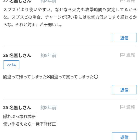
27
名無しさん
約8年前
通報
スプスピより使いやすい。なぜなら火力も攻撃時間も安定してるから
な。スプスピの場合、チャージが短い割には攻撃力低いしすぐ終わるか
らな。それと対面、若干弱いし。
返信
26
名無しさん
約8年前
通報
>>14
間違って帰ってしまった❌間違って買ってしまった⭕️
返信
25
名無しさん
約8年前
通報
隠れぶっ壊れ武器
使い手増えたら一発下降修正
返信