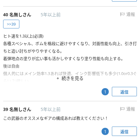
40
名無しさん
5年以上前
通報
>>39
ヒト速を1.3以上(必須)
各種スペシャル、ボムを格段に避けやすくなり、対面性能も向上、引き打
ちと追い討ちがやりやすくなる。
着弾地点の塗りが広い事も活かしやすくなり塗り性能も向上する。
後は自由
個人的にはメイン効率1.3あれば快適、インク影響低下も多少(1.0or0.3ぐ
続きを見る
らい？)欲しい。
返信
1
39
名無しさん
5年以上前
通報
この武器のオススメなギアの構成あれば教えてください！
返信
1