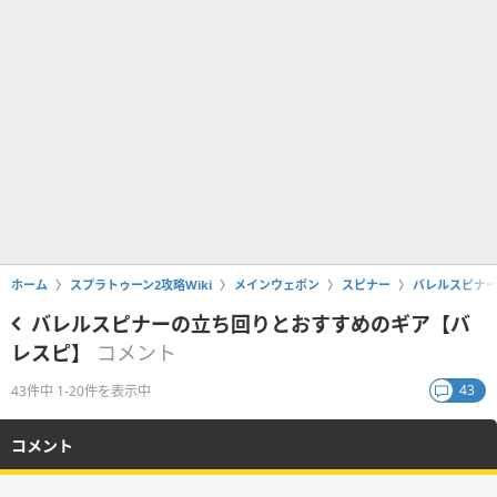
ホーム
スプラトゥーン2攻略Wiki
メインウェポン
スピナー
バレルスピナ
バレルスピナーの立ち回りとおすすめのギア【バ
レスピ】
コメント
43
43件中 1-20件を表示中
コメント