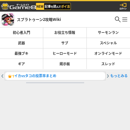
スプラトゥーン2攻略Wiki
初心者入門
お役立ち情報
サーモンラン
武器
サブ
スペシャル
最強ブキ
ヒーローモード
オンラインモード
ギア
掲示板
スレッド
イカvsタコの投票率まとめ
もっとみる
深海メト
1
2