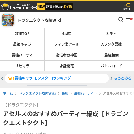
ドラクエタクト攻略Wiki
攻略TOP
6周年
ガチャ
最強キャラ
ティア表ツール
Aランク最強
最強パーティ
指揮者の神殿
最強装備
リセマラ
才能開花
バトルロード
最強キャラ(モンスター)ランキング
もっとみる
異形の王
1
2
ホーム
ドラクエタクト攻略Wiki
最強
最強パーティー
アセルスのおすすめ
【ドラクエタクト】
アセルスのおすすめパーティー編成【ドラゴン
クエストタクト】