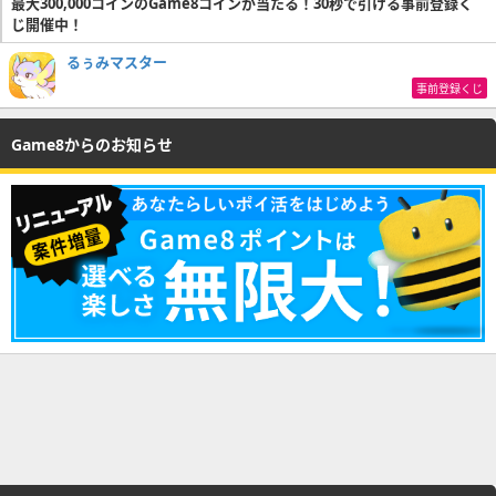
最大300,000コインのGame8コインが当たる！30秒で引ける事前登録く
じ開催中！
るぅみマスター
事前登録くじ
Game8からのお知らせ