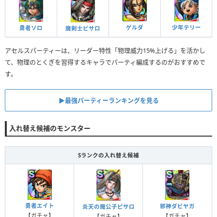
ゲルダ
少年テリー
勇者ソロ
魔剣士ピサロ
アセルスパーティーは、リーダー特性「物理威力15%上げる」を活かし
て、物理のとくぎを習得するキャラでパーティ編成するのがおすすめで
す。
▶︎最強パーティーランキングを見る
入れ替え候補のモンスター
Sランクの入れ替え候補
勇者エイト
邪神ダビヤガ
炎天の魔公子ピサロ
【ガチャ】
【ガチャ】
【ガチャ】