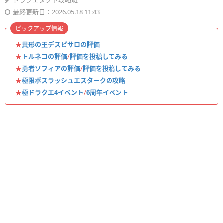
ドラクエタクト攻略班
最終更新日：2026.05.18 11:43
ピックアップ情報
★
異形の王デスピサロの評価
★
トルネコの評価
/
評価を投稿してみる
★
勇者ソフィアの評価
/
評価を投稿してみる
★
極限ボスラッシュエスタークの攻略
★
極ドラクエ4イベント
/
6周年イベント