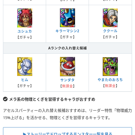
キラーマシン2
ククール
ユシュカ
【ガチャ】
【ガチャ】
【ガチャ】
Aランクの入れ替え候補
ヒム
やまたのおろち
サンダタ
【ガチャ】
【
無課金
】
【
無課金
】
メラ系の物理とくぎを習得するキャラがおすすめ
アセルスパーティーの入れ替え候補おすすめは、リーダー特性「物理威力
15%上げる」を活かせる、物理とくぎを習得するキャラです。
▶︎ストーリーでドロップするモンスター一覧を見る