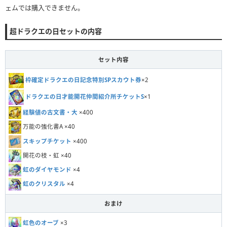
ェムでは購入できません。
超ドラクエの日セットの内容
セット内容
枠確定ドラクエの日記念特別SPスカウト券
×2
ドラクエの日才能開花仲間紹介所チケットS
×1
経験値の古文書・大
×400
万能の強化書A ×40
スキップチケット
×400
開花の枝・虹 ×40
虹のダイヤモンド
×4
虹のクリスタル
×4
おまけ
虹色のオーブ
×3