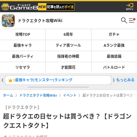
ドラクエタクト攻略Wiki
攻略TOP
6周年
ガチャ
最強キャラ
ティア表ツール
Aランク最強
最強パーティ
指揮者の神殿
最強装備
リセマラ
才能開花
バトルロード
最強キャラ(モンスター)ランキング
もっとみる
異形の王
1
2
ホーム
ドラクエタクト攻略Wiki
イベント
超ドラクエの日セットは買うべき？
【ドラクエタクト】
超ドラクエの日セットは買うべき？【ドラゴン
クエストタクト】