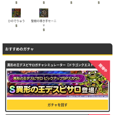
S
S
S
S
ひのでりゅう
聖樹の導き手セーニ
ャ
S
S
おすすめのガチャ
開催中
異形の王デスピサロガチャシミュレーター【ドラゴンクエストタクト】
ガチャを回す