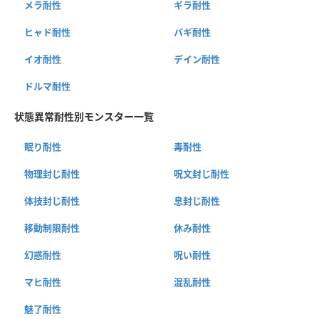
メラ耐性
ギラ耐性
ヒャド耐性
バギ耐性
イオ耐性
デイン耐性
ドルマ耐性
状態異常耐性別モンスター一覧
眠り耐性
毒耐性
物理封じ耐性
呪文封じ耐性
体技封じ耐性
息封じ耐性
移動制限耐性
休み耐性
幻惑耐性
呪い耐性
マヒ耐性
混乱耐性
魅了耐性