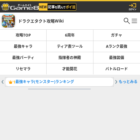
ドラクエタクト攻略Wiki
攻略TOP
6周年
ガチャ
最強キャラ
ティア表ツール
Aランク最強
最強パーティ
指揮者の神殿
最強装備
リセマラ
才能開花
バトルロード
最強キャラ(モンスター)ランキング
もっとみる
異形の王
1
2