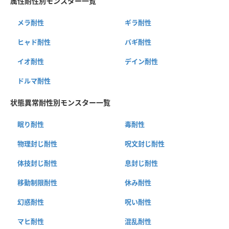
属性耐性別モンスター一覧
メラ耐性
ギラ耐性
ヒャド耐性
バギ耐性
イオ耐性
デイン耐性
ドルマ耐性
状態異常耐性別モンスター一覧
眠り耐性
毒耐性
物理封じ耐性
呪文封じ耐性
体技封じ耐性
息封じ耐性
移動制限耐性
休み耐性
幻惑耐性
呪い耐性
マヒ耐性
混乱耐性