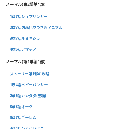
ノーマル(第2幕第1部)
1章7話シュプリンガー
2章7話凶暴化やつざきアニマル
3章7話ルミキシラ
4章6話アマテア
ノーマル(第1幕第1部)
ストーリー第1部の攻略
1章4話ベビーパンサー
2章6話カンダタ(宝箱)
3章3話オーク
3章7話ゴーレム
4章4話ひとくいばこ