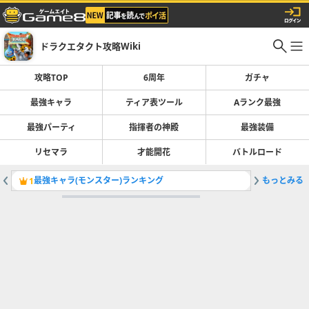
ドラクエタクト攻略Wiki
攻略TOP
6周年
ガチャ
最強キャラ
ティア表ツール
Aランク最強
最強パーティ
指揮者の神殿
最強装備
リセマラ
才能開花
バトルロード
最強キャラ(モンスター)ランキング
もっとみる
異形の王
1
2