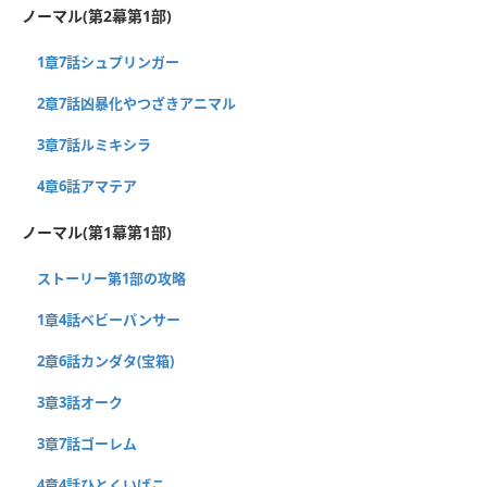
ノーマル(第2幕第1部)
1章7話シュプリンガー
2章7話凶暴化やつざきアニマル
3章7話ルミキシラ
4章6話アマテア
ノーマル(第1幕第1部)
ストーリー第1部の攻略
1章4話ベビーパンサー
2章6話カンダタ(宝箱)
3章3話オーク
3章7話ゴーレム
4章4話ひとくいばこ