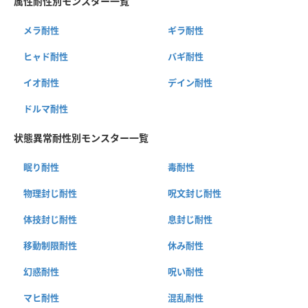
属性耐性別モンスター一覧
メラ耐性
ギラ耐性
ヒャド耐性
バギ耐性
イオ耐性
デイン耐性
ドルマ耐性
状態異常耐性別モンスター一覧
眠り耐性
毒耐性
物理封じ耐性
呪文封じ耐性
体技封じ耐性
息封じ耐性
移動制限耐性
休み耐性
幻惑耐性
呪い耐性
マヒ耐性
混乱耐性