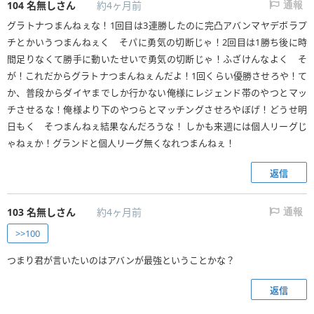
104
名無しさん
約4ヶ月前
通報
グラトナつまんねぇな！1回目は3連勝したのに完凸アバンマヤデボラプ
チとかいうつまんねぇく そパに勇気の切断じゃ！2回目は1勝ち後に時
間足りなくて勝手に動いたせいで勇気の切断じゃ！ふざけんなよく そ
が！これだからグラトナつまんねぇんだよ！1回くらい優勝させろや！て
か、普段からダイヤまでしか行かない俺様にレジェンド帯のやつとマッ
チさせるな！俺様より下のやつらとマッチングさせろやぼげ！どうせ明
日もく そつまんねぇ結果なんだろうな！ しかも来週には個人リーグじ
ゃねぇか！グランドと個人リーグ無くなれつまんねぇ！
返信
103
名無しさん
約4ヶ月前
通報
>>100
つまり君が言いたいのはアバンが最強ということかな？
返信