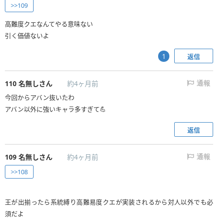
>>109
高難度クエなんてやる意味ない
引く価値ないよ
返信
1
110
名無しさん
約4ヶ月前
通報
今回からアバン抜いたわ
アバン以外に強いキャラ多すぎて💪
返信
109
名無しさん
約4ヶ月前
通報
>>108
王が出揃ったら系統縛り高難易度クエが実装されるから対人以外でも必
須だよ