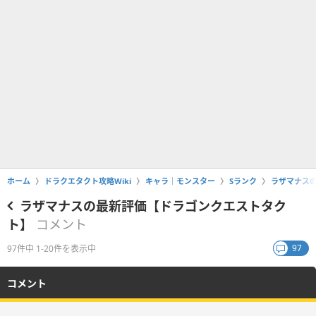
ホーム
ドラクエタクト攻略Wiki
キャラ｜モンスター
Sランク
ラザマナス
ラザマナスの最新評価【ドラゴンクエストタク
ト】
コメント
97
97件中 1-20件を表示中
コメント