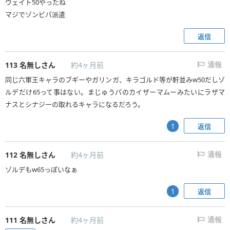
ウェイト50やったね
マジでゾンビパ派遣
返信
113
名無しさん
約4ヶ月前
通報
同じ六軍王キャラのブギーやガリンガ、キラゴルド等が軒並みw50だしゾ
ルデだけ65って事はない。まじゅうパのカイザーマムーみたいにラザマ
ナスとシナジーの取れるキャラになるだろう。
返信
1
112
名無しさん
約4ヶ月前
通報
ゾルデもw65っぽいなぁ
返信
1
111
名無しさん
約4ヶ月前
通報