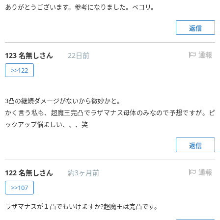
ありがとうございます。参考になりました。ペコリ。
返信
123
名無しさん
22日前
通報
>>122
3凸の継続ダメージがないから微妙かと。
かく言う私も、超魔王完凸でラザマナス母体のみなので予想ですが。ピ
ックアップ悩ましい、、、笑
返信
122
名無しさん
約3ヶ月前
通報
>>107
ラザマナスが１凸でもいけますか?超魔王は完凸です。