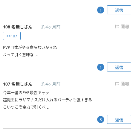
返信
1
108
名無しさん
約4ヶ月前
通報
>>107
PVP自体がやる意味ないからね
よって引く意味なし
返信
1
107
名無しさん
約4ヶ月前
通報
今年一番のPVP最強キャラ
超魔王にラザマナスだけ入れるパーティも強すぎる
こいつこそ全力で引くべし
返信
3