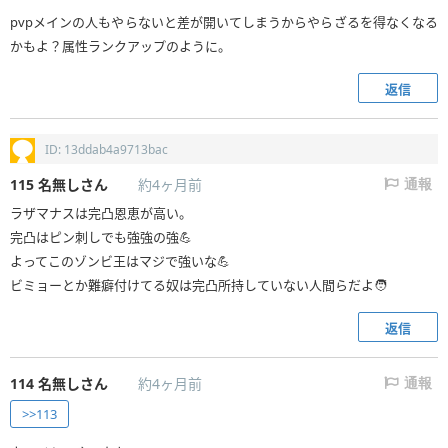
pvpメインの人もやらないと差が開いてしまうからやらざるを得なくなる
かもよ？属性ランクアップのように。
返信
ID: 13ddab4a9713bac
115
名無しさん
約4ヶ月前
通報
ラザマナスは完凸恩恵が高い。
完凸はピン刺しでも強強の強💪
よってこのゾンビ王はマジで強いな💪
ビミョーとか難癖付けてる奴は完凸所持していない人間らだよ🧑
返信
114
名無しさん
約4ヶ月前
通報
>>113