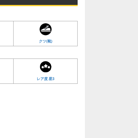
クツ(靴)
レア度 星3