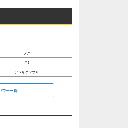
フク
星3
タタキケンサキ
パワー一覧