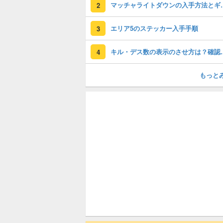
マッチャライト
2
エリア5のステッカー入手手順
3
キル・デス数の表
4
もっと