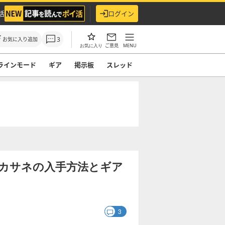
活
ログイン
3
お気に入り追加
ご意見
MENU
お気に入り
ラインモード
ギア
掲示板
スレッド
カサネの入手方法とギア
3