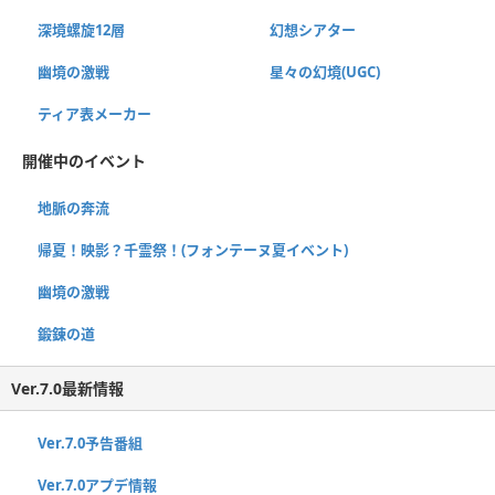
深境螺旋12層
幻想シアター
幽境の激戦
星々の幻境(UGC)
ティア表メーカー
開催中のイベント
地脈の奔流
帰夏！映影？千霊祭！(フォンテーヌ夏イベント)
幽境の激戦
鍛錬の道
Ver.7.0最新情報
Ver.7.0予告番組
Ver.7.0アプデ情報