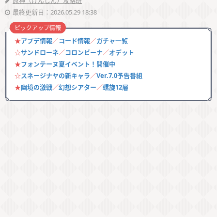
原神（げんしん）攻略班
最終更新日：2026.05.29 18:38
ピックアップ情報
★
アプデ情報
／
コード情報
／
ガチャ一覧
☆
サンドローネ
／
コロンビーナ
／
オデット
★
フォンテーヌ夏イベント！開催中
☆
スネージナヤの新キャラ
／
Ver.7.0予告番組
★
幽境の激戦
／
幻想シアター
／
螺旋12層