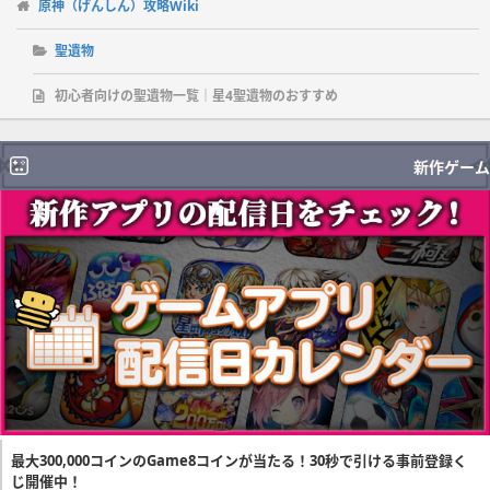
原神（げんしん）攻略Wiki
聖遺物
初心者向けの聖遺物一覧｜星4聖遺物のおすすめ
新作ゲーム
最大300,000コインのGame8コインが当たる！30秒で引ける事前登録く
じ開催中！