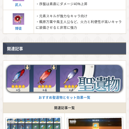
・序盤は素直にダメージ40%上昇
武人
・元素スキルが強力なキャラ向け
・楓原万葉や風主人公など、火力と利便性が高いキャラ
に装備させると非常に強力
博徒
関連記事
おすすめ聖遺物とセット効果一覧
関連記事一覧