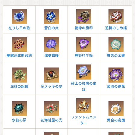
在りし日の歌
蒼白の炎
絶縁の旗印
追憶のしめ縄
華館夢醒形骸記
海染硨磲
辰砂往生録
来歆の余響
砂上の楼閣の史
深林の記憶
金メッキの夢
楽園の絶花
話
ファントムハン
水仙の夢
花海甘露の光
黄金の劇団
ター