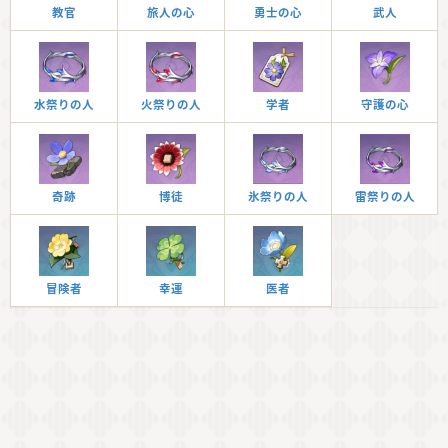
教官
旅人の心
勇士の心
武人
水祭りの人
火祭りの人
学者
守護の心
奇跡
博徒
氷祭りの人
雷祭りの人
冒険者
幸運
医者