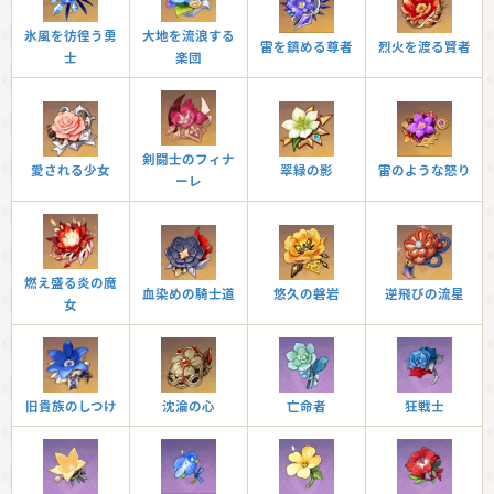
氷風を彷徨う勇
大地を流浪する
雷を鎮める尊者
烈火を渡る賢者
士
楽団
剣闘士のフィナ
愛される少女
翠緑の影
雷のような怒り
ーレ
燃え盛る炎の魔
血染めの騎士道
悠久の磐岩
逆飛びの流星
女
旧貴族のしつけ
沈淪の心
亡命者
狂戦士