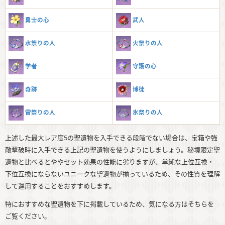
勇士の心
武人
水祭りの人
火祭りの人
学者
守護の心
奇跡
博徒
雷祭りの人
氷祭りの人
上述した最大レア度5の聖遺物を入手できる段階でない場合は、宝箱や強
敵撃破時に入手できる上記の聖遺物を使うようにしましょう。秘境限定聖
遺物と比べるとややセット効果の性能に劣りますが、単純な上位互換・
下位互換にならないユニークな聖遺物が揃っているため、その性質を理解
して運用することをおすすめします。
特におすすめな聖遺物を下に掲載しているため、気になる方はそちらを
ご覧ください。