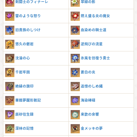
剣闘士のフィナーレ
翠緑の影
雷のような怒り
燃え盛る炎の魔女
旧貴族のしつけ
血染めの騎士道
悠久の磐岩
逆飛びの流星
沈淪の心
氷風を彷徨う勇士
千岩牢固
蒼白の炎
絶縁の旗印
追憶のしめ縄
華館夢醒形骸記
海染硨磲
辰砂往生録
来歆の余響
深林の記憶
金メッキの夢