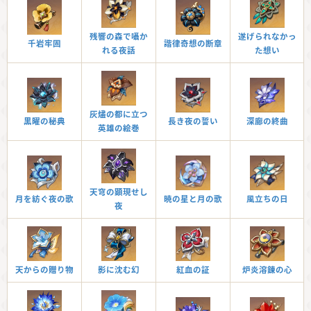
残響の森で囁か
遂げられなかっ
千岩牢固
諧律奇想の断章
れる夜話
た想い
灰燼の都に立つ
黒曜の秘典
長き夜の誓い
深廊の終曲
英雄の絵巻
天穹の顕現せし
月を紡ぐ夜の歌
暁の星と月の歌
風立ちの日
夜
天からの贈り物
影に沈む幻
紅血の証
炉炎溶錬の心