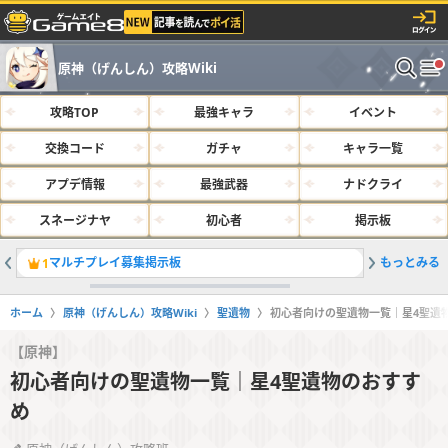
原神（げんしん）攻略Wiki
攻略TOP
最強キャラ
イベント
交換コード
ガチャ
キャラ一覧
アプデ情報
最強武器
ナドクライ
スネージナヤ
初心者
掲示板
マルチプレイ募集掲示板
もっとみる
サルベー
1
2
ホーム
原神（げんしん）攻略Wiki
聖遺物
初心者向けの聖遺物一覧｜星4聖遺
【原神】
初心者向けの聖遺物一覧｜星4聖遺物のおすす
め