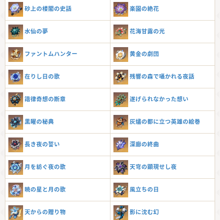
砂上の楼閣の史話
楽園の絶花
水仙の夢
花海甘露の光
ファントムハンター
黄金の劇団
在りし日の歌
残響の森で囁かれる夜話
諧律奇想の断章
遂げられなかった想い
黒曜の秘典
灰燼の都に立つ英雄の絵巻
長き夜の誓い
深廊の終曲
月を紡ぐ夜の歌
天穹の顕現せし夜
暁の星と月の歌
風立ちの日
天からの贈り物
影に沈む幻