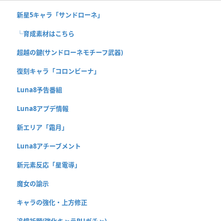
新星5キャラ「サンドローネ」
└育成素材はこちら
超越の鍵(サンドローネモチーフ武器)
復刻キャラ「コロンビーナ」
Luna8予告番組
Luna8アプデ情報
新エリア「霜月」
Luna8アチーブメント
新元素反応「星電導」
魔女の諭示
キャラの強化・上方修正
追憶祈願(強化キャラPUガチャ)