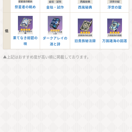
祭星者の眺め
金珀・試作
西風秘典
浮世の錠
低
果てなき紺碧の
ダークアレイの
旧貴族秘法録
万国諸海の図譜
唄
酒と詩
▲上記はおすすめ度が高い順に掲載しております。