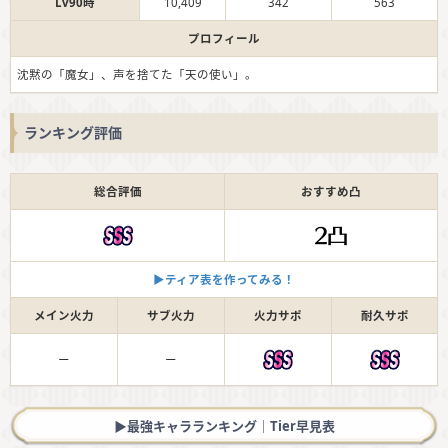
Lv90時
10,409
342
563
プロフィール
沈黙の「魔女」、声を捨てた「天の使い」。
ランキング評価
総合評価
おすすめ凸
▶︎ティア表を作ってみる！
メイン火力
サブ火力
火力サポ
耐久サポ
ー
ー
▶︎最強キャラランキング｜Tier早見表