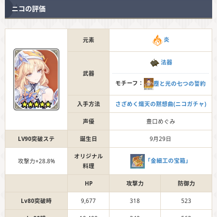
ニコの評価
炎
元素
法器
武器
モチーフ：
塵と光の七つの誓約
入手方法
さざめく熾天の黙想曲(ニコガチャ)
声優
豊口めぐみ
LV90突破ステ
誕生日
9月29日
オリジナル
「金細工の宝箱」
攻撃力+28.8%
料理
HP
攻撃力
防御力
Lv80突破時
9,677
318
523