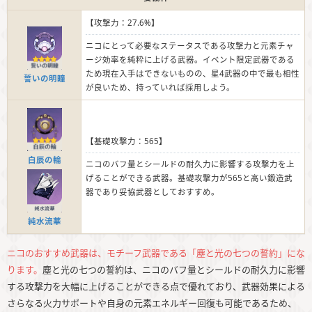
【攻撃力：27.6%】
ニコにとって必要なステータスである攻撃力と元素チャ
ージ効率を純粋に上げる武器。イベント限定武器である
ため現在入手はできないものの、星4武器の中で最も相性
誓いの明瞳
が良いため、持っていれば採用しよう。
【基礎攻撃力：565】
白辰の輪
ニコのバフ量とシールドの耐久力に影響する攻撃力を上
げることができる武器。基礎攻撃力が565と高い鍛造武
器であり妥協武器としておすすめ。
純水流華
ニコのおすすめ武器は、モチーフ武器である「塵と光の七つの誓約」にな
ります。
塵と光の七つの誓約は、ニコのバフ量とシールドの耐久力に影響
する攻撃力を大幅に上げることができる点で優れており、武器効果による
さらなる火力サポートや自身の元素エネルギー回復も可能であるため、