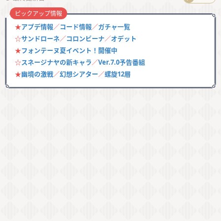
ピックアップ情報
★
アプデ情報
／
コード情報
／
ガチャ一覧
☆
サンドローネ
／
コロンビーナ
／
オデット
★
フォンテーヌ夏イベント！開催中
☆
スネージナヤの新キャラ
／
Ver.7.0予告番組
★
幽境の激戦
／
幻想シアター
／
螺旋12層