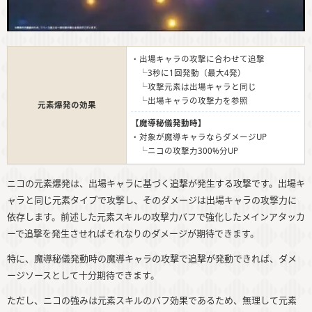
・出場キャラの攻撃に合わせて追撃
└3秒に1回発動（最大4発）
└攻撃元素は出場キャラと同じ
└出場キャラの攻撃力を参照
元素爆発の効果
【魔導秘儀発動時】
・対象が魔導キャラならダメージUP
└ニコの攻撃力300%分UP
ニコの元素爆発は、出場キャラに基づく追撃が発生する攻撃です。出場キ
ャラと同じ元素タイプで攻撃し、そのダメージは出場キャラの攻撃力に
依存します。前述した元素スキルの攻撃力バフで強化したメインアタッカ
ーで追撃を発生させればそれなりのダメージが期待できます。
特に、魔導秘儀発動時の魔導キャラの攻撃で追撃が発動できれば、ダメ
ージソースとして十分期待できます。
ただし、ニコの強みは元素スキルのバフ効果であるため、無理して元素