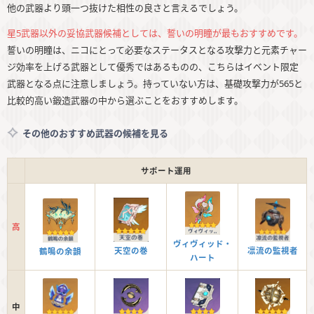
他の武器より頭一つ抜けた相性の良さと言えるでしょう。
星5武器以外の妥協武器候補としては、誓いの明瞳が最もおすすめです。
誓いの明瞳は、ニコにとって必要なステータスとなる攻撃力と元素チャー
ジ効率を上げる武器として優秀ではあるものの、こちらはイベント限定
武器となる点に注意しましょう。持っていない方は、基礎攻撃力が565と
比較的高い鍛造武器の中から選ぶことをおすすめします。
その他のおすすめ武器の候補を見る
サポート運用
高
ヴィヴィッド・
天空の巻
凛流の監視者
鶴鳴の余韻
ハート
中