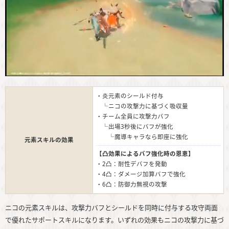
・炎元素のシールド付与
└ニコの攻撃力に基づく吸収量
・チーム全員に攻撃力バフ
└出場3秒後にバフが強化
└魔導キャラなら即座に強化
元素スキルの効果
【凸効果によるバフ強化時の恩恵】
・2凸：耐性デバフを発動
・4凸：ダメージ加算バフで強化
・6凸：防御力無視の攻撃
ニコの元素スキルは、攻撃力バフとシールドを同時に付与する攻守両面
で優れたサポートスキルになります。いずれの効果もニコの攻撃力に基づ