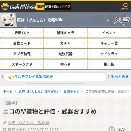
原神（げんしん）攻略Wiki
攻略TOP
最強キャラ
イベント
交換コード
ガチャ
キャラ一覧
アプデ情報
最強武器
ナドクライ
スネージナヤ
初心者
掲示板
マルチプレイ募集掲示板
もっとみる
サルベー
1
2
ホーム
原神（げんしん）攻略Wiki
最強キャラ
ニコの聖遺物と評価・武器おす
【原神】
ニコの聖遺物と評価・武器おすすめ
原神（げんしん）攻略班
最終更新日：2026.07.02 13:35
4875