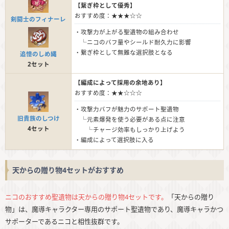
【繋ぎ枠として優秀】
おすすめ度：★★★☆☆
剣闘士のフィナーレ
・攻撃力が上がる聖遺物の組み合わせ
└ニコのバフ量やシールド耐久力に影響
・繋ぎ枠として無難な選択肢となる
追憶のしめ縄
2セット
【編成によって採用の余地あり】
おすすめ度：★★☆☆☆
・攻撃力バフが魅力のサポート聖遺物
旧貴族のしつけ
└元素爆発を使う必要がある点に注意
4セット
└チャージ効率もしっかり上げよう
・編成によって選択肢に入る
天からの贈り物4セットがおすすめ
ニコのおすすめ聖遺物は天からの贈り物4セットです。
「天からの贈り
物」は、魔導キャラクター専用のサポート聖遺物であり、魔導キャラかつ
サポーターであるニコと相性抜群です。