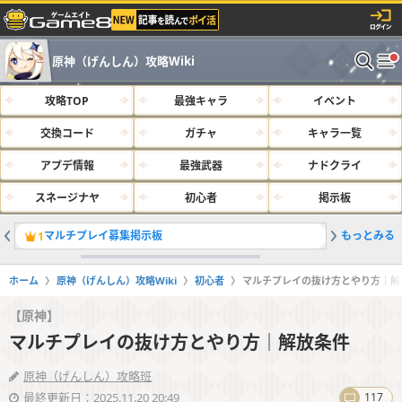
原神（げんしん）攻略Wiki
攻略TOP
最強キャラ
イベント
交換コード
ガチャ
キャラ一覧
アプデ情報
最強武器
ナドクライ
スネージナヤ
初心者
掲示板
マルチプレイ募集掲示板
もっとみる
サルベー
1
2
ホーム
原神（げんしん）攻略Wiki
初心者
マルチプレイの抜け方とやり方｜解
【原神】
マルチプレイの抜け方とやり方｜解放条件
原神（げんしん）攻略班
最終更新日：2025.11.20 20:49
117