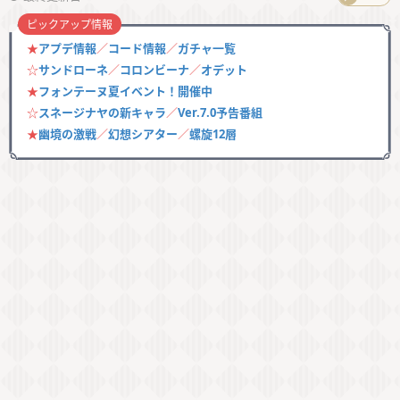
ピックアップ情報
★
アプデ情報
／
コード情報
／
ガチャ一覧
☆
サンドローネ
／
コロンビーナ
／
オデット
★
フォンテーヌ夏イベント！開催中
☆
スネージナヤの新キャラ
／
Ver.7.0予告番組
★
幽境の激戦
／
幻想シアター
／
螺旋12層