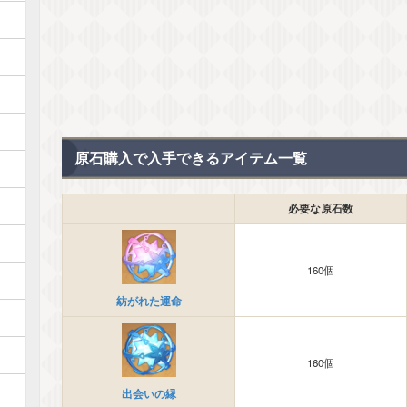
原石購入で入手できるアイテム一覧
必要な原石数
160個
紡がれた運命
160個
出会いの縁