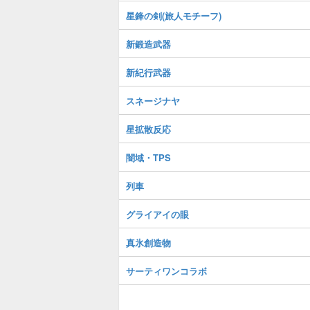
星鋒の剣(旅人モチーフ)
新鍛造武器
新紀行武器
スネージナヤ
星拡散反応
闇域・TPS
列車
グライアイの眼
真氷創造物
サーティワンコラボ