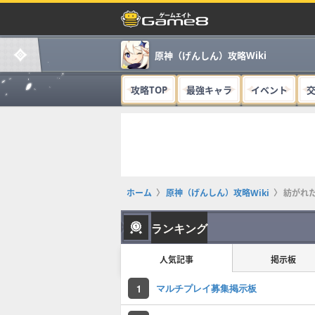
原神（げんしん）攻略Wiki
攻略TOP
最強キャラ
イベント
ホーム
原神（げんしん）攻略Wiki
紡がれ
ランキング
人気記事
掲示板
マルチプレイ募集掲示板
1