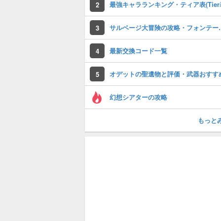
最強キャラランキング・ティア表(Tier
2
サルベージ大冒険
3
最新交換コード一覧
4
オデットの聖遺物と評価・武器おすす
5
幻想シアターの攻略
もっと