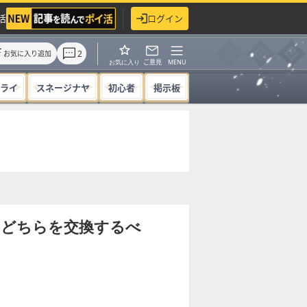
活
ログイン
2
お気に入り追加
ご意見
MENU
お気に入り
ライ
スネージナヤ
初心者
掲示板
のどちらを交換するべ