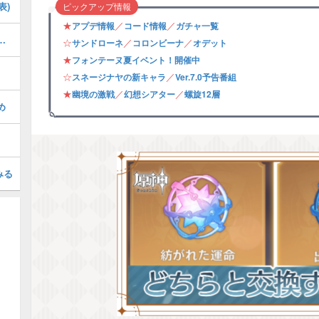
表)
ピックアップ情報
★
／
／
アプデ情報
コード情報
ガチャ一覧
の攻略・フォンテーヌ夏イベント
☆
／
／
サンドローネ
コロンビーナ
オデット
★
フォンテーヌ夏イベント！開催中
☆
／
スネージナヤの新キャラ
Ver.7.0予告番組
★
／
／
幽境の激戦
幻想シアター
螺旋12層
め
みる