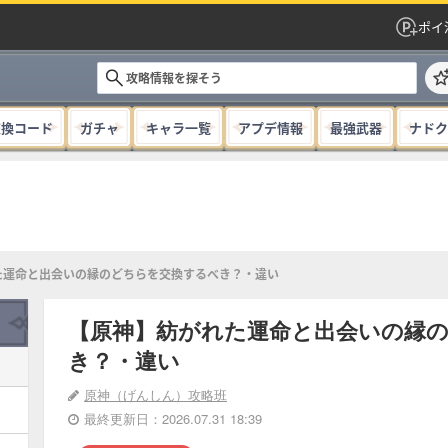
ポイ
交換コード
ガチャ
キャラ一覧
アプデ情報
最強武器
ナドク
た運命と出会いの縁のどちらを交換するべき？・違い
【原神】紡がれた運命と出会いの縁
き？・違い
原神（げんしん）攻略班
最終更新日：2026.07.31 18:39