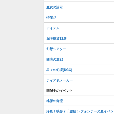
魔女の諭示
特産品
アイテム
深境螺旋12層
幻想シアター
幽境の激戦
星々の幻境(UGC)
ティア表メーカー
開催中のイベント
地脈の奔流
帰夏！映影？千霊祭！(フォンテーヌ夏イベン