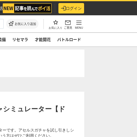
活
ログイン
お気に入り追加
ご意見
MENU
お気に入り
装備
リセマラ
才能開花
バトルロード
ャシミュレーター【ド
ーターです。アセルスガチャを試し引きしシ
いう方はぜひご利用ください。