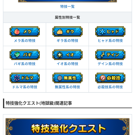
特技一覧
属性別特技一覧
メラ系の特技
ギラ系の特技
ヒャド系の特技
バギ系の特技
イオ系の特技
デイン系の特技
必殺技系の特技
ドルマ系の特技
無属性系の特技
特技強化クエスト(地獄級)関連記事