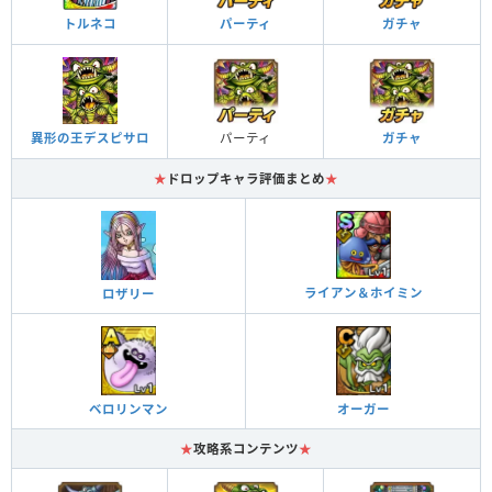
パーティ
ガチャ
トルネコ
パーティ
ガチャ
異形の王デスピサロ
★
ドロップキャラ評価まとめ
★
ライアン＆ホイミン
ロザリー
ベロリンマン
オーガー
★
攻略系コンテンツ
★