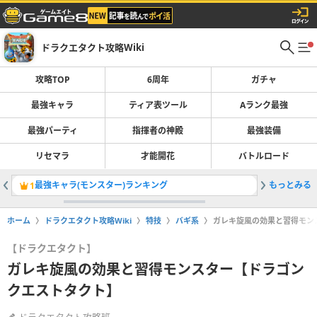
ドラクエタクト攻略Wiki
攻略TOP
6周年
ガチャ
最強キャラ
ティア表ツール
Aランク最強
最強パーティ
指揮者の神殿
最強装備
リセマラ
才能開花
バトルロード
最強キャラ(モンスター)ランキング
もっとみる
異形の王
1
2
ホーム
ドラクエタクト攻略Wiki
特技
バギ系
ガレキ旋風の効果と習得モン
【ドラクエタクト】
ガレキ旋風の効果と習得モンスター【ドラゴン
クエストタクト】