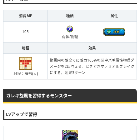
消費MP
種類
属性
105
弱体/物理
射程
効果
範囲内の敵全てに威力165%の必中バギ属性物理ダ
メージを2回与える。ときどきマテリアルブレイク
にする。効果3ターン
射程：扇形(大)
ガレキ旋風を習得するモンスター
Lvアップで習得