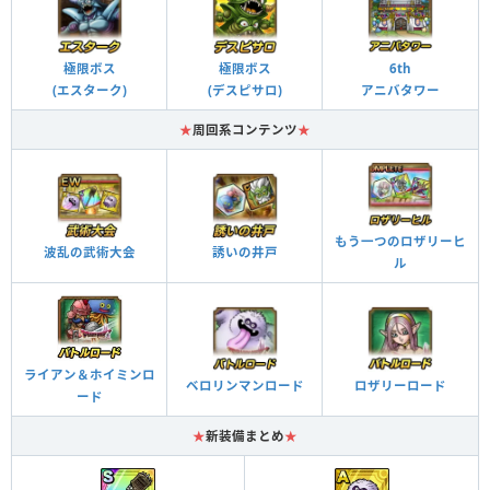
極限ボス
極限ボス
6th
(エスターク)
(デスピサロ)
アニバタワー
★
周回系コンテンツ
★
もう一つのロザリーヒ
波乱の武術大会
誘いの井戸
ル
ライアン＆ホイミンロ
ベロリンマンロード
ロザリーロード
ード
★
新装備まとめ
★