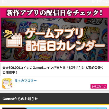
新作ゲーム
最大300,000コインのGame8コインが当たる！30秒で引ける事前登録く
じ開催中！
るぅみマスター
事前登録くじ
Game8からのお知らせ