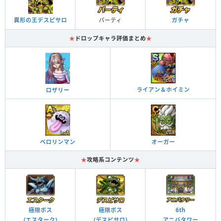
パーティ
ガチャ
異形の王デスピサロ
★
ドロップキャラ評価まとめ
★
ライアン＆ホイミン
ロザリー
ベロリンマン
オーガー
★
攻略系コンテンツ
★
極限ボス
極限ボス
6th
(エスターク)
(デスピサロ)
アニバタワー