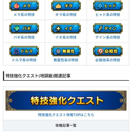
メラ系の特技
ギラ系の特技
ヒャド系の特技
バギ系の特技
イオ系の特技
デイン系の特技
必殺技系の特技
ドルマ系の特技
無属性系の特技
特技強化クエスト(地獄級)関連記事
特技強化クエスト攻略TOPはこちら
攻略記事一覧