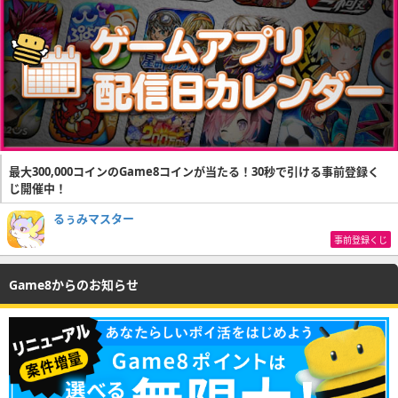
最大300,000コインのGame8コインが当たる！30秒で引ける事前登録く
じ開催中！
るぅみマスター
事前登録くじ
Game8からのお知らせ