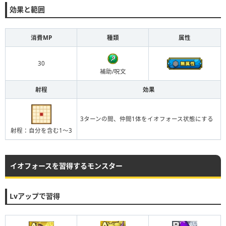
効果と範囲
消費MP
種類
属性
30
補助/呪文
射程
効果
3ターンの間、仲間1体をイオフォース状態にする
射程：自分を含む1〜3
イオフォースを習得するモンスター
Lvアップで習得