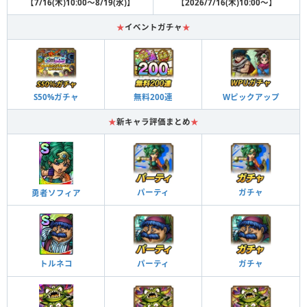
【7/16(木)10:00～8/19(水)】
【2026/7/16(木)10:00～】
★
イベントガチャ
★
S50%ガチャ
無料200連
Wピックアップ
★
新キャラ評価まとめ
★
パーティ
ガチャ
勇者ソフィア
パーティ
ガチャ
トルネコ