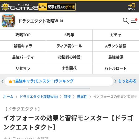
ドラクエタクト攻略Wiki
攻略TOP
6周年
ガチャ
最強キャラ
ティア表ツール
Aランク最強
最強パーティ
指揮者の神殿
最強装備
リセマラ
才能開花
バトルロード
最強キャラ(モンスター)ランキング
もっとみる
監修者ナ
1
2
ホーム
ドラクエタクト攻略Wiki
特技
無属性
イオフォースの効果と習得モ
【ドラクエタクト】
イオフォースの効果と習得モンスター【ドラゴ
ンクエストタクト】