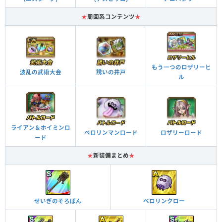
★
周回系コンテンツ
★
もう一つのロザリーヒ
波乱の武術大会
誘いの井戸
ル
ライアン＆ホイミンロ
ベロリンマンロード
ロザリーロード
ード
★
新装備まとめ
★
せいぎのそろばん
べロリンクロー