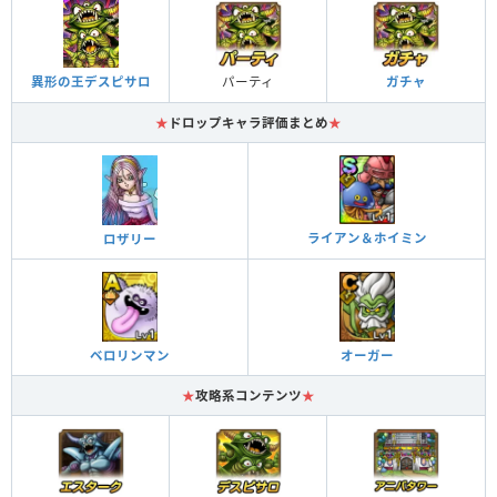
パーティ
ガチャ
異形の王デスピサロ
★
ドロップキャラ評価まとめ
★
ライアン＆ホイミン
ロザリー
ベロリンマン
オーガー
★
攻略系コンテンツ
★