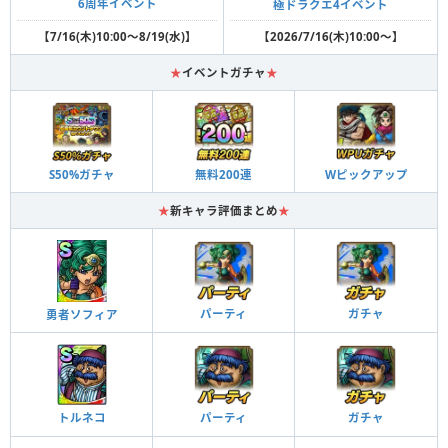
6周年イベント
極ドラクエ4イベント
【7/16(木)10:00～8/19(水)】
【2026/7/16(木)10:00～】
★
イベントガチャ
★
S50%ガチャ
無料200連
Wピックアップ
★
新キャラ評価まとめ
★
パーティ
ガチャ
勇者ソフィア
パーティ
ガチャ
トルネコ