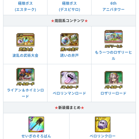
極限ボス
極限ボス
6th
(エスターク)
(デスピサロ)
アニバタワー
★
周回系コンテンツ
★
もう一つのロザリーヒ
波乱の武術大会
誘いの井戸
ル
ライアン＆ホイミンロ
ベロリンマンロード
ロザリーロード
ード
★
新装備まとめ
★
せいぎのそろばん
べロリンクロー