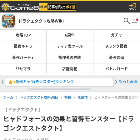
ドラクエタクト攻略Wiki
攻略TOP
6周年
ガチャ
最強キャラ
ティア表ツール
Aランク最強
最強パーティ
指揮者の神殿
最強装備
リセマラ
才能開花
バトルロード
最強キャラ(モンスター)ランキング
もっとみる
異形の王
1
2
ホーム
ドラクエタクト攻略Wiki
特技
無属性
ヒャドフォースの効果と習得
【ドラクエタクト】
ヒャドフォースの効果と習得モンスター【ドラ
ゴンクエストタクト】