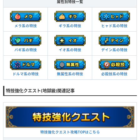
属性別特技一覧
メラ系の特技
ギラ系の特技
ヒャド系の特技
バギ系の特技
イオ系の特技
デイン系の特技
必殺技系の特技
ドルマ系の特技
無属性系の特技
特技強化クエスト(地獄級)関連記事
特技強化クエスト攻略TOPはこちら