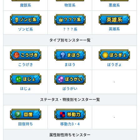
魔獣系
物質系
悪魔系
英雄系
ゾンビ系
？？？系
タイプ別モンスター一覧
こうげき
まほう
ぼうぎょ
-
ほじょ
ぼうがい
ステータス・特技別モンスター一覧
-
回復持ち
移動力3・4
属性耐性持ちモンスター