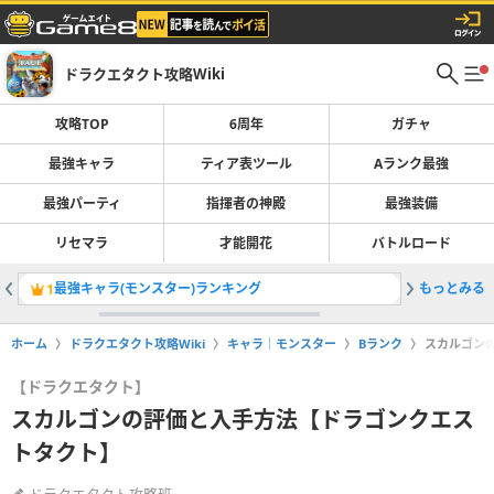
ドラクエタクト攻略Wiki
攻略TOP
6周年
ガチャ
最強キャラ
ティア表ツール
Aランク最強
最強パーティ
指揮者の神殿
最強装備
リセマラ
才能開花
バトルロード
最強キャラ(モンスター)ランキング
もっとみる
異形の王
1
2
ホーム
ドラクエタクト攻略Wiki
キャラ｜モンスター
Bランク
スカルゴン
【ドラクエタクト】
スカルゴンの評価と入手方法【ドラゴンクエス
トタクト】