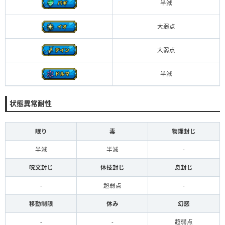
半減
大弱点
大弱点
半減
状態異常耐性
眠り
毒
物理封じ
半減
半減
-
呪文封じ
体技封じ
息封じ
-
超弱点
-
移動制限
休み
幻惑
-
-
超弱点