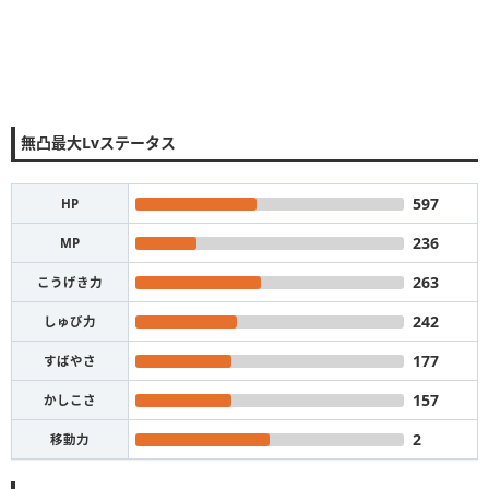
無凸最大Lvステータス
597
HP
236
MP
263
こうげき力
242
しゅび力
177
すばやさ
157
かしこさ
2
移動力