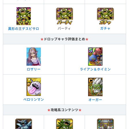
パーティ
ガチャ
異形の王デスピサロ
★
ドロップキャラ評価まとめ
★
ライアン＆ホイミン
ロザリー
ベロリンマン
オーガー
★
攻略系コンテンツ
★