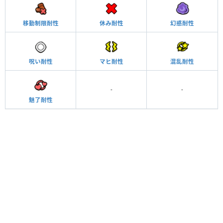
移動制限耐性
休み耐性
幻惑耐性
呪い耐性
マヒ耐性
混乱耐性
-
-
魅了耐性