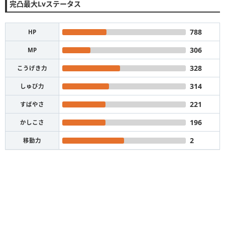
完凸最大Lvステータス
788
HP
306
MP
328
こうげき力
314
しゅび力
221
すばやさ
196
かしこさ
2
移動力