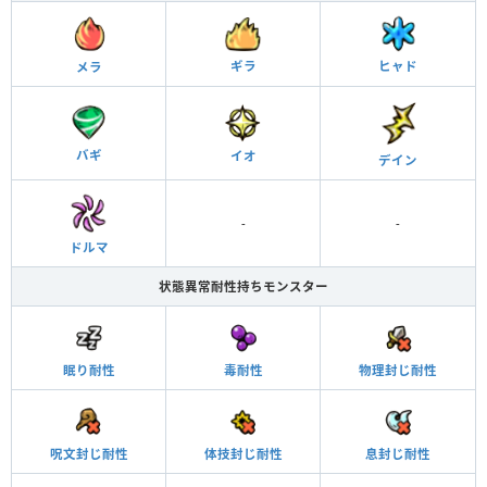
ギラ
ヒャド
メラ
バギ
イオ
デイン
-
-
ドルマ
状態異常耐性持ちモンスター
眠り耐性
毒耐性
物理封じ耐性
呪文封じ耐性
体技封じ耐性
息封じ耐性