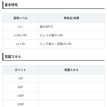
基本特性
習得レベル
特性名/効果
Lv.1
最大MP+5
Lv.90,100
ひょうが威力+2%
Lv.130
とくぎ威力・回復力+2%
覚醒スキル
ポイント
覚醒スキル
10P
40P
100P
200P