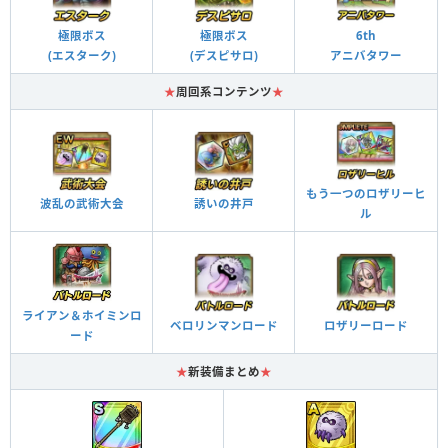
極限ボス
極限ボス
6th
(エスターク)
(デスピサロ)
アニバタワー
★
周回系コンテンツ
★
もう一つのロザリーヒ
波乱の武術大会
誘いの井戸
ル
ライアン＆ホイミンロ
ベロリンマンロード
ロザリーロード
ード
★
新装備まとめ
★