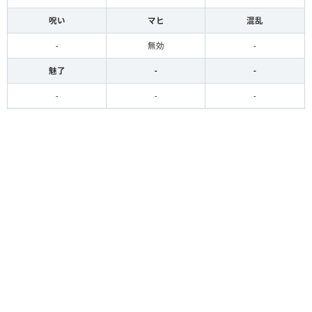
呪い
マヒ
混乱
-
無効
-
魅了
-
-
-
-
-