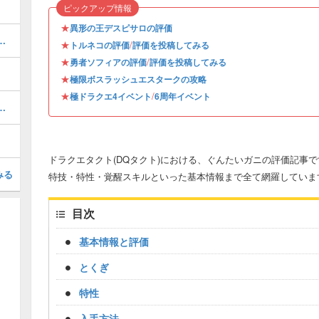
ピックアップ情報
★
異形の王デスピサロの評価
ンキング｜おすすめ編成は？
★
/
トルネコの評価
評価を投稿してみる
★
/
勇者ソフィアの評価
評価を投稿してみる
★
極限ボスラッシュエスタークの攻略
★
/
極ドラクエ4イベント
6周年イベント
ルが決める！最強キャラランキング
ドラクエタクト(DQタクト)における、ぐんたいガニの評価記事
みる
特技・特性・覚醒スキルといった基本情報まで全て網羅していま
目次
基本情報と評価
とくぎ
特性
入手方法