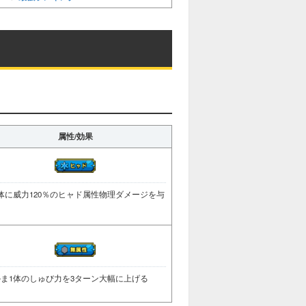
属性/効果
体に威力120％のヒャド属性物理ダメージを与
る
ま1体のしゅび力を3ターン大幅に上げる