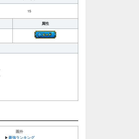
15
属性
ド
ド
圏外
最強ランキング
▶︎