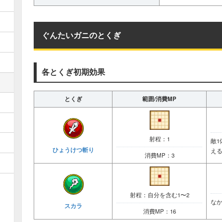
ぐんたいガニのとくぎ
各とくぎ初期効果
とくぎ
範囲/消費MP
射程：1
敵1
ひょうけつ斬り
え
消費MP：3
射程：自分を含む1〜2
なか
スカラ
消費MP：16