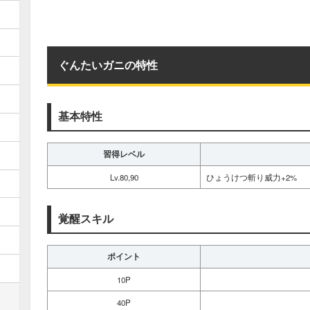
ぐんたいガニの特性
基本特性
習得レベル
Lv.80,90
ひょうけつ斬り威力+2%
覚醒スキル
ポイント
10P
40P