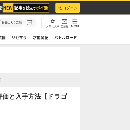
活
ログイン
1
お気に入り追加
ご意見
MENU
お気に入り
装備
リセマラ
才能開花
バトルロード
】
評価と入手方法【ドラゴ