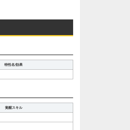
特性名/効果
覚醒スキル