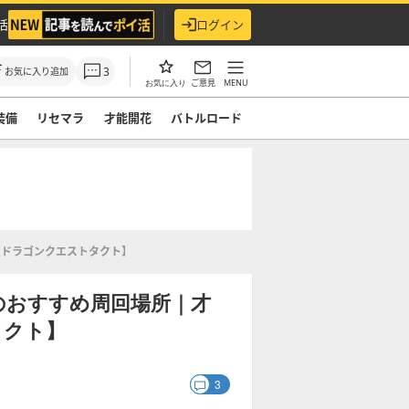
活
ログイン
3
お気に入り追加
ご意見
MENU
お気に入り
装備
リセマラ
才能開花
バトルロード
【ドラゴンクエストタクト】
のおすすめ周回場所｜才
タクト】
3