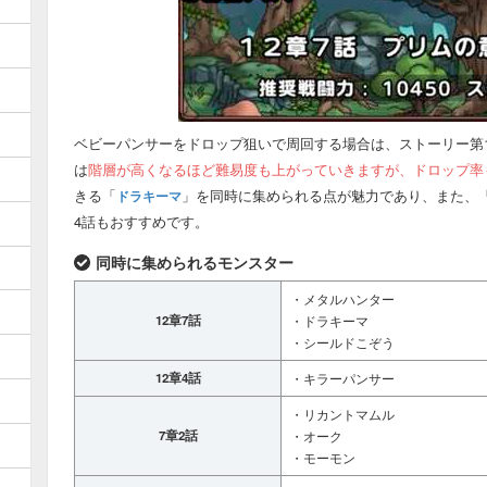
ベビーパンサーをドロップ狙いで周回する場合は、ストーリー第1
は
階層が高くなるほど難易度も上がっていきますが、ドロップ率
きる「
」を同時に集められる点が魅力であり、また、
ドラキーマ
4話もおすすめです。
同時に集められるモンスター
・メタルハンター
12章7話
・ドラキーマ
・シールドこぞう
12章4話
・キラーパンサー
・リカントマムル
7章2話
・オーク
・モーモン