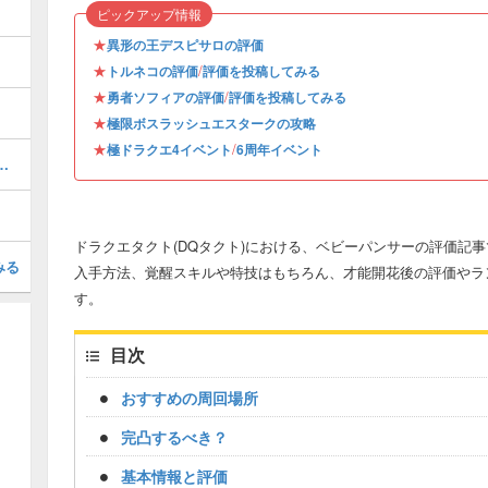
ピックアップ情報
★
異形の王デスピサロの評価
★
/
トルネコの評価
評価を投稿してみる
★
/
勇者ソフィアの評価
評価を投稿してみる
★
極限ボスラッシュエスタークの攻略
★
/
極ドラクエ4イベント
6周年イベント
ンキング｜おすすめ編成は？
ドラクエタクト(DQタクト)における、ベビーパンサーの評価記
みる
入手方法、覚醒スキルや特技はもちろん、才能開花後の評価やラ
す。
目次
おすすめの周回場所
完凸するべき？
基本情報と評価