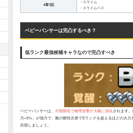
・スライム
4章7話
・スライムベス
ベビーパンサーは完凸するべき？
低ランク最強候補キャラなので完凸すべき
ベビーパンサーは、
才能開花で物理攻撃が大幅に強化
されます。
力+5%」が強力で、敵の耐性次第でSランクを超えるほどの火
目指しましょう。