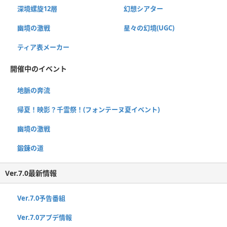
深境螺旋12層
幻想シアター
幽境の激戦
星々の幻境(UGC)
ティア表メーカー
開催中のイベント
地脈の奔流
帰夏！映影？千霊祭！(フォンテーヌ夏イベント)
幽境の激戦
鍛錬の道
Ver.7.0最新情報
Ver.7.0予告番組
Ver.7.0アプデ情報