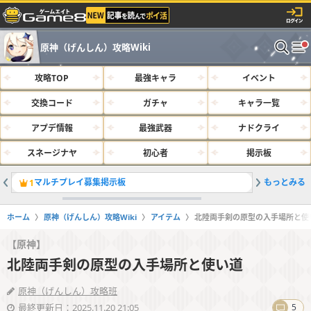
原神（げんしん）攻略Wiki
攻略TOP
最強キャラ
イベント
交換コード
ガチャ
キャラ一覧
アプデ情報
最強武器
ナドクライ
スネージナヤ
初心者
掲示板
マルチプレイ募集掲示板
もっとみる
最強キャラ
1
2
ホーム
原神（げんしん）攻略Wiki
アイテム
北陸両手剣の原型の入手場所と使
【原神】
北陸両手剣の原型の入手場所と使い道
原神（げんしん）攻略班
最終更新日：2025.11.20 21:05
5