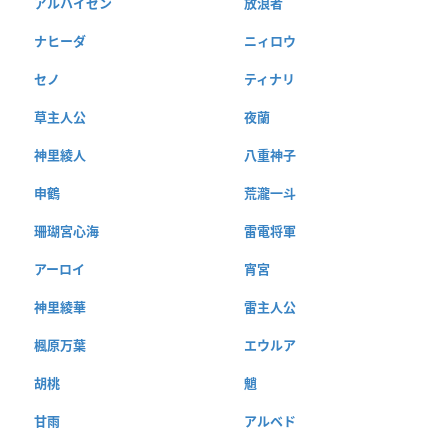
アルハイゼン
放浪者
ナヒーダ
ニィロウ
セノ
ティナリ
草主人公
夜蘭
神里綾人
八重神子
申鶴
荒瀧一斗
珊瑚宮心海
雷電将軍
アーロイ
宵宮
神里綾華
雷主人公
楓原万葉
エウルア
胡桃
魈
甘雨
アルベド