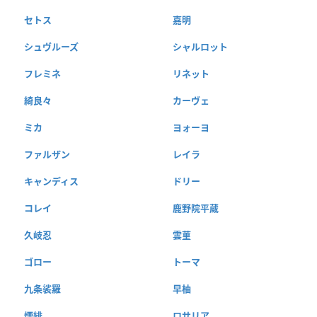
セトス
嘉明
シュヴルーズ
シャルロット
フレミネ
リネット
綺良々
カーヴェ
ミカ
ヨォーヨ
ファルザン
レイラ
キャンディス
ドリー
コレイ
鹿野院平蔵
久岐忍
雲菫
ゴロー
トーマ
九条裟羅
早柚
煙緋
ロサリア