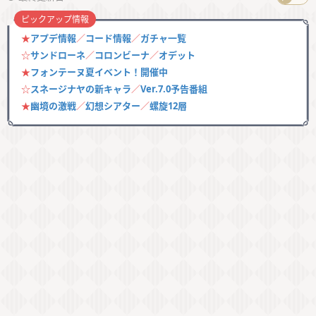
ピックアップ情報
★
アプデ情報
／
コード情報
／
ガチャ一覧
☆
サンドローネ
／
コロンビーナ
／
オデット
★
フォンテーヌ夏イベント！開催中
☆
スネージナヤの新キャラ
／
Ver.7.0予告番組
★
幽境の激戦
／
幻想シアター
／
螺旋12層