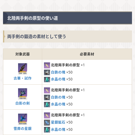
北陸両手剣の原型の使い道
両手剣の鍛造の素材として使う
対象武器
必要素材
北陸両手剣の原型
×1
白鉄の塊
×50
古華・試作
水晶の塊
×50
北陸両手剣の原型
×1
白鉄の塊
×50
白影の剣
水晶の塊
×50
北陸両手剣の原型
×1
星銀鉱石
×50
雪葬の星銀
水晶の塊
×50