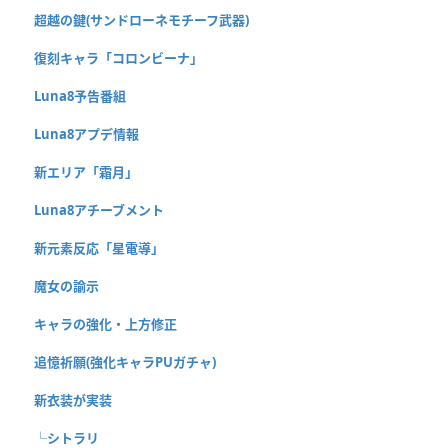
超越の鍵(サンドローネモチーフ武器)
復刻キャラ「コロンビーナ」
Luna8予告番組
Luna8アプデ情報
新エリア「霜月」
Luna8アチーブメント
新元素反応「星電導」
魔女の諭示
キャラの強化・上方修正
追憶祈願(強化キャラPUガチャ)
新衣装が実装
└シトラリ