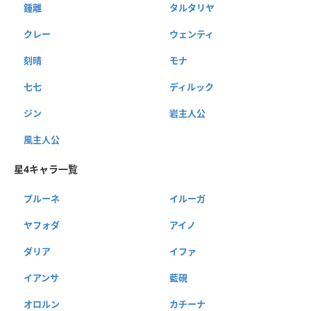
鍾離
タルタリヤ
クレー
ウェンティ
刻晴
モナ
七七
ディルック
ジン
岩主人公
風主人公
星4キャラ一覧
プルーネ
イルーガ
ヤフォダ
アイノ
ダリア
イファ
イアンサ
藍硯
オロルン
カチーナ