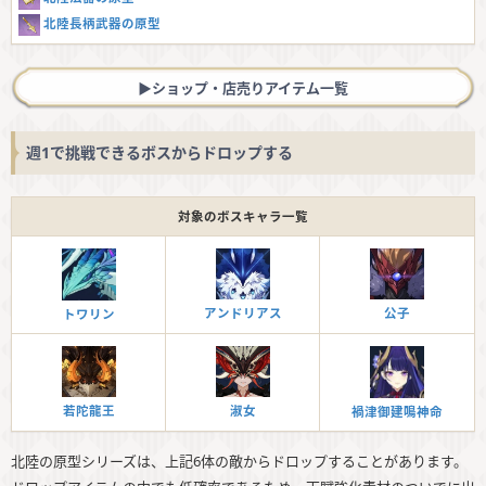
北陸長柄武器の原型
▶︎ショップ・店売りアイテム一覧
週1で挑戦できるボスからドロップする
対象のボスキャラ一覧
アンドリアス
公子
トワリン
若陀龍王
淑女
禍津御建鳴神命
北陸の原型シリーズは、上記6体の敵からドロップすることがあります。