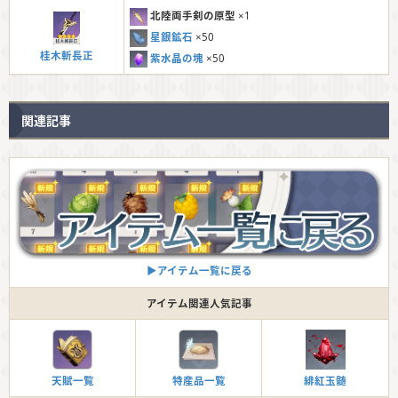
北陸両手剣の原型
×1
星銀鉱石
×50
桂木斬長正
紫水晶の塊
×50
関連記事
▶︎アイテム一覧に戻る
アイテム関連人気記事
天賦一覧
特産品一覧
緋紅玉髄