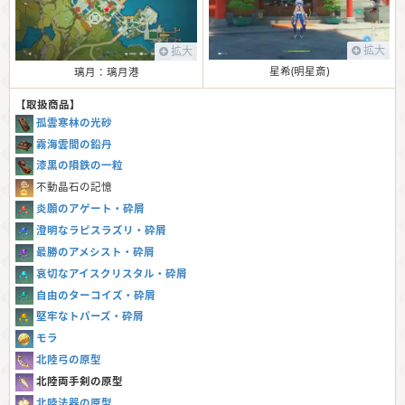
拡大
拡大
星希(明星斎)
璃月：璃月港
【取扱商品】
孤雲寒林の光砂
霧海雲間の鉛丹
漆黒の隕鉄の一粒
不動晶石の記憶
炎願のアゲート・砕屑
澄明なラピスラズリ・砕屑
最勝のアメシスト・砕屑
哀切なアイスクリスタル・砕屑
自由のターコイズ・砕屑
堅牢なトパーズ・砕屑
モラ
北陸弓の原型
北陸両手剣の原型
北陸法器の原型