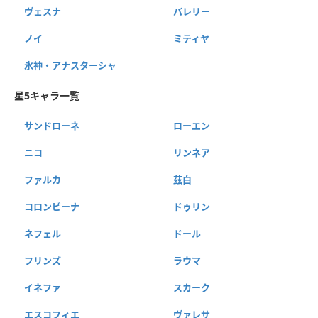
ヴェスナ
バレリー
ノイ
ミティヤ
氷神・アナスターシャ
星5キャラ一覧
サンドローネ
ローエン
ニコ
リンネア
ファルカ
茲白
コロンビーナ
ドゥリン
ネフェル
ドール
フリンズ
ラウマ
イネファ
スカーク
エスコフィエ
ヴァレサ