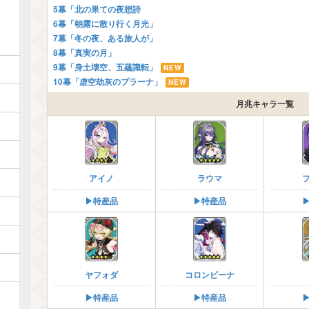
5幕「北の果ての夜想詩
6幕「朝露に散り行く月光」
7幕「冬の夜、ある旅人が」
8幕「真実の月」
9幕「身土壊空、五蘊識転」
NEW
10幕「虚空劫灰のプラーナ」
NEW
月兆キャラ一覧
アイノ
ラウマ
▶︎特産品
▶︎特産品
▶
ヤフォダ
コロンビーナ
▶︎特産品
▶︎特産品
▶