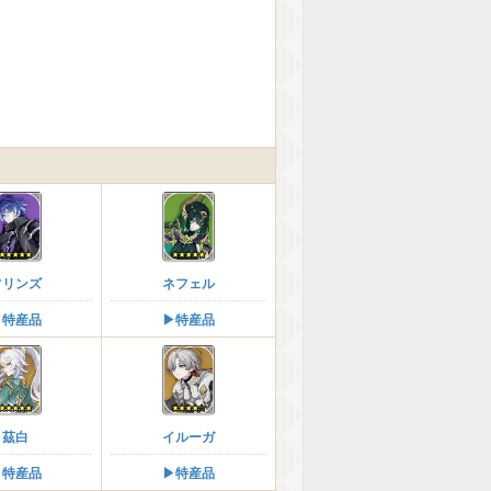
フリンズ
ネフェル
︎特産品
▶︎特産品
茲白
イルーガ
︎特産品
▶︎特産品