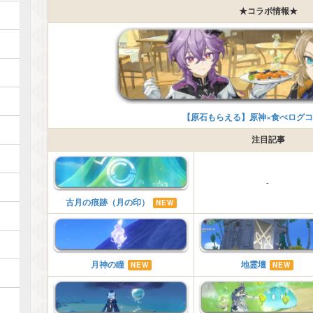
★コラボ情報★
【原石もらえる】原神×食べログ
注目記事
-
古月の痕跡（月の印）
NEW
月神の瞳
地霊壇
NEW
NEW