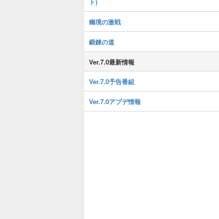
ト)
幽境の激戦
鍛錬の道
Ver.7.0最新情報
Ver.7.0予告番組
Ver.7.0アプデ情報