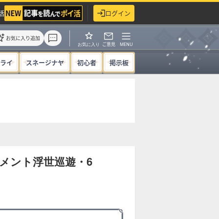
活
ログイン
お気に入り追加
ご意見
MENU
お気に入り
ライ
スネージナヤ
初心者
掲示板
メント浮世巡遊・6