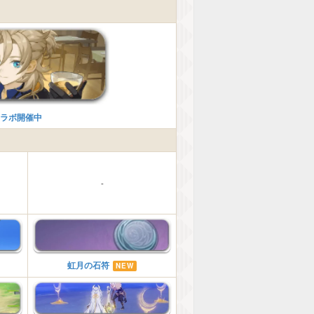
コラボ開催中
-
虹月の石符
NEW