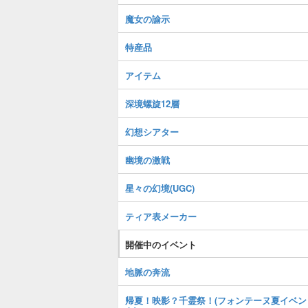
魔女の諭示
特産品
アイテム
深境螺旋12層
幻想シアター
幽境の激戦
星々の幻境(UGC)
ティア表メーカー
開催中のイベント
地脈の奔流
帰夏！映影？千霊祭！(フォンテーヌ夏イベン