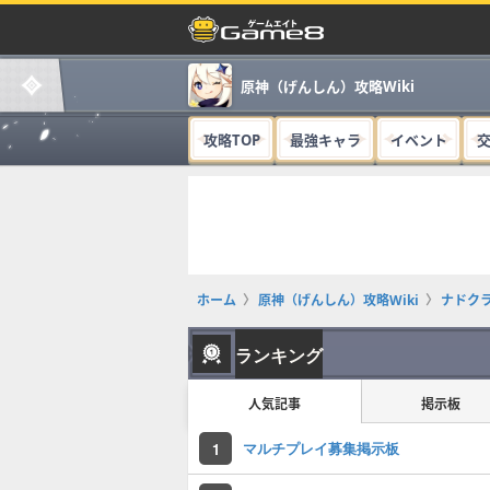
原神（げんしん）攻略Wiki
攻略TOP
最強キャラ
イベント
ホーム
原神（げんしん）攻略Wiki
ナドク
ランキング
人気記事
掲示板
マルチプレイ募集掲示板
1