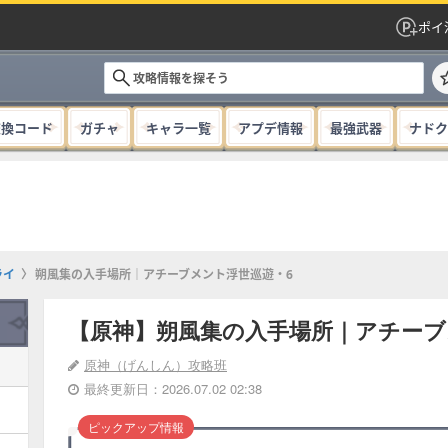
ポイ
交換コード
ガチャ
キャラ一覧
アプデ情報
最強武器
ナドク
ライ
朔風集の入手場所｜アチーブメント浮世巡遊・6
【原神】朔風集の入手場所｜アチーブ
原神（げんしん）攻略班
最終更新日：2026.07.02 02:38
ピックアップ情報