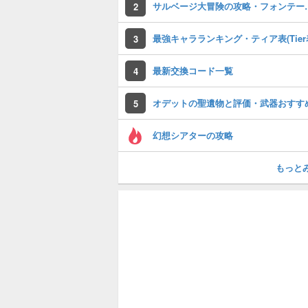
サルベージ大冒険
2
最強キャラランキング・ティア表(Tier
3
最新交換コード一覧
4
オデットの聖遺物と評価・武器おすす
5
幻想シアターの攻略
もっと