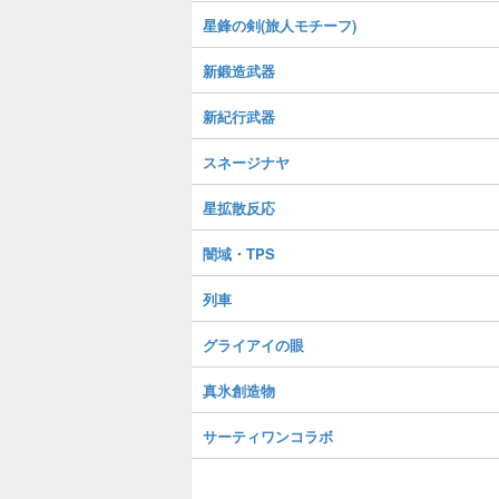
星鋒の剣(旅人モチーフ)
新鍛造武器
新紀行武器
スネージナヤ
星拡散反応
闇域・TPS
列車
グライアイの眼
真氷創造物
サーティワンコラボ