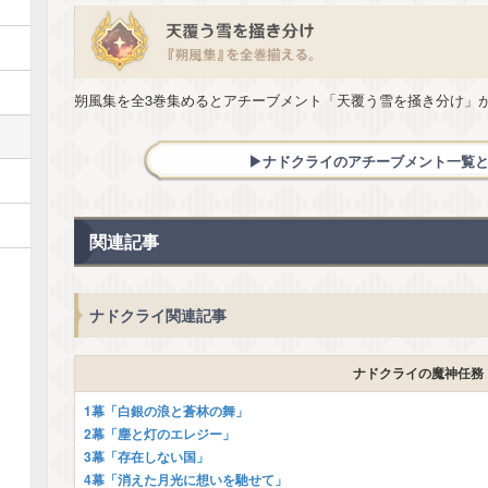
朔風集を全3巻集めるとアチーブメント「天覆う雪を掻き分け」
▶︎ナドクライのアチーブメント一覧
関連記事
ナドクライ関連記事
ナドクライの魔神任務
1幕「白銀の浪と蒼林の舞」
2幕「塵と灯のエレジー」
3幕「存在しない国」
4幕「消えた月光に想いを馳せて」