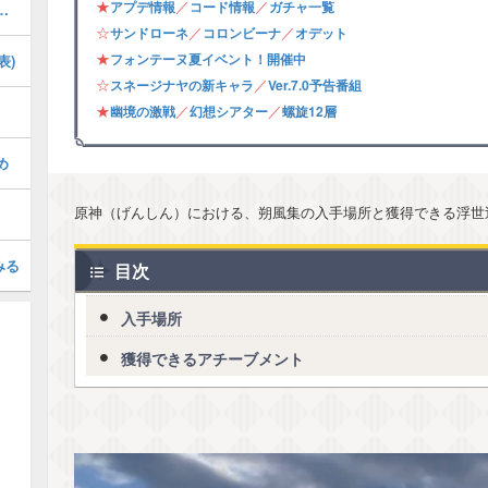
★
／
／
アプデ情報
コード情報
ガチャ一覧
の攻略・フォンテーヌ夏イベント
☆
／
／
サンドローネ
コロンビーナ
オデット
★
フォンテーヌ夏イベント！開催中
表)
☆
／
スネージナヤの新キャラ
Ver.7.0予告番組
★
／
／
幽境の激戦
幻想シアター
螺旋12層
め
原神（げんしん）における、朔風集の入手場所と獲得できる浮世
みる
目次
入手場所
獲得できるアチーブメント