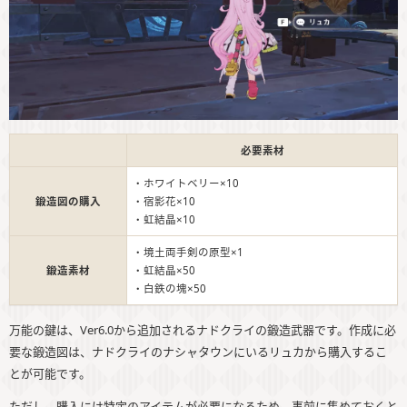
必要素材
・ホワイトベリー×10
鍛造図の購入
・宿影花×10
・虹結晶×10
・境土両手剣の原型×1
鍛造素材
・虹結晶×50
・白鉄の塊×50
万能の鍵は、Ver6.0から追加されるナドクライの鍛造武器です。作成に必
要な鍛造図は、ナドクライのナシャタウンにいるリュカから購入するこ
とが可能です。
ただし、購入には特定のアイテムが必要になるため、事前に集めておくと