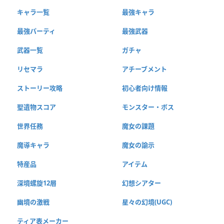
キャラ一覧
最強キャラ
最強パーティ
最強武器
武器一覧
ガチャ
リセマラ
アチーブメント
ストーリー攻略
初心者向け情報
聖遺物スコア
モンスター・ボス
世界任務
魔女の課題
魔導キャラ
魔女の諭示
特産品
アイテム
深境螺旋12層
幻想シアター
幽境の激戦
星々の幻境(UGC)
ティア表メーカー