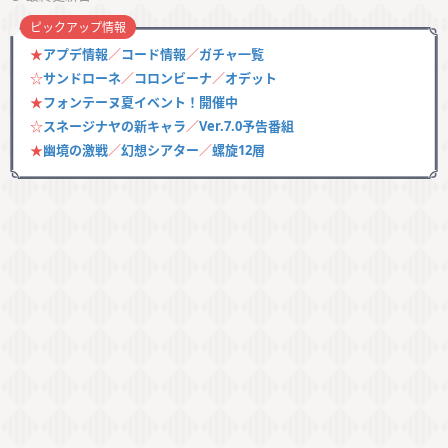
ピックアップ情報
★
アプデ情報
／
コード情報
／
ガチャ一覧
☆
サンドローネ
／
コロンビーナ
／
オデット
★
フォンテーヌ夏イベント！開催中
☆
スネージナヤの新キャラ
／
Ver.7.0予告番組
★
幽境の激戦
／
幻想シアター
／
螺旋12層