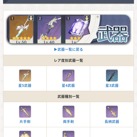
▶︎武器一覧に戻る
レア度別武器一覧
星5武器
星4武器
星3武器
武器種別一覧
片手剣
両手剣
長柄武器