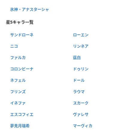
氷神・アナスターシャ
星5キャラ一覧
サンドローネ
ローエン
ニコ
リンネア
ファルカ
茲白
コロンビーナ
ドゥリン
ネフェル
ドール
フリンズ
ラウマ
イネファ
スカーク
エスコフィエ
ヴァレサ
夢見月瑞希
マーヴィカ