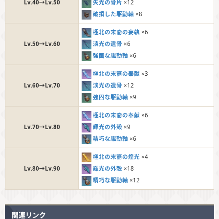
失光の骨片
×12
Lv.40→Lv.50
破損した駆動軸
×8
極北の末裔の妄執
×6
淡光の遺骨
×6
Lv.50→Lv.60
強固な駆動軸
×6
極北の末裔の奉献
×3
淡光の遺骨
×12
Lv.60→Lv.70
強固な駆動軸
×9
極北の末裔の奉献
×6
輝光の外殻
×9
Lv.70→Lv.80
精巧な駆動軸
×6
極北の末裔の煌光
×4
輝光の外殻
×18
Lv.80→Lv.90
精巧な駆動軸
×12
関連リンク