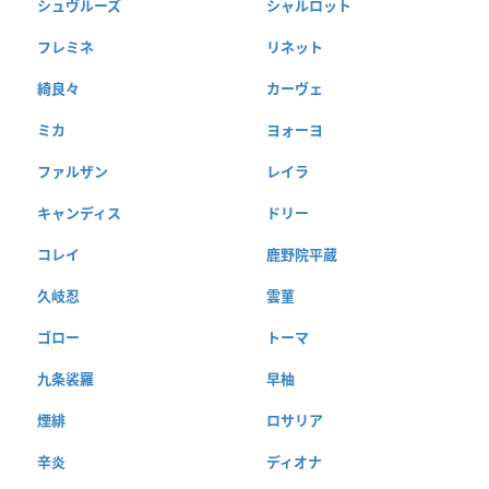
シュヴルーズ
シャルロット
フレミネ
リネット
綺良々
カーヴェ
ミカ
ヨォーヨ
ファルザン
レイラ
キャンディス
ドリー
コレイ
鹿野院平蔵
久岐忍
雲菫
ゴロー
トーマ
九条裟羅
早柚
煙緋
ロサリア
辛炎
ディオナ