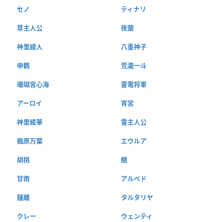
セノ
ティナリ
草主人公
夜蘭
神里綾人
八重神子
申鶴
荒瀧一斗
珊瑚宮心海
雷電将軍
アーロイ
宵宮
神里綾華
雷主人公
楓原万葉
エウルア
胡桃
魈
甘雨
アルベド
鍾離
タルタリヤ
クレー
ウェンティ