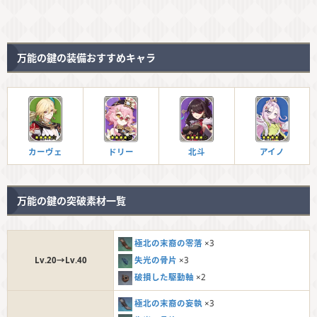
万能の鍵の装備おすすめキャラ
カーヴェ
ドリー
北斗
アイノ
万能の鍵の突破素材一覧
極北の末裔の零落
×3
失光の骨片
×3
Lv.20→Lv.40
破損した駆動軸
×2
極北の末裔の妄執
×3