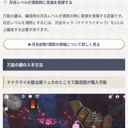
月兆レベルが満照時に真価を発揮する
万能の鍵は、編成時の月兆レベルが満照の時に真価を発揮する武器です。
月兆レベルを満照にするには、月兆キャラ（ナドクライキャラ）を2人以
上編成する必要があります。
▶︎月兆初照/満照の情報について詳しく見る
万能の鍵の入手方法
ナドクライの鍛冶屋リュカのところで鍛造図が購入可能