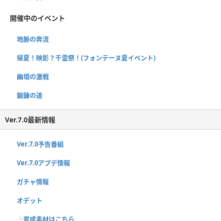
開催中のイベント
地脈の奔流
帰夏！映影？千霊祭！(フォンテーヌ夏イベント)
幽境の激戦
鍛錬の道
Ver.7.0最新情報
Ver.7.0予告番組
Ver.7.0アプデ情報
ガチャ情報
オデット
└育成素材はこちら