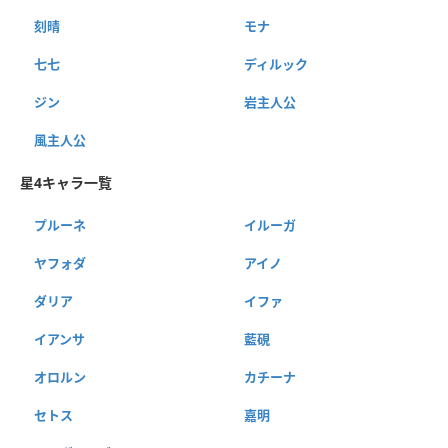
刻晴
モナ
七七
ディルック
ジン
岩主人公
風主人公
星4キャラ一覧
プルーネ
イルーガ
ヤフォダ
アイノ
ダリア
イファ
イアンサ
藍硯
オロルン
カチーナ
セトス
嘉明