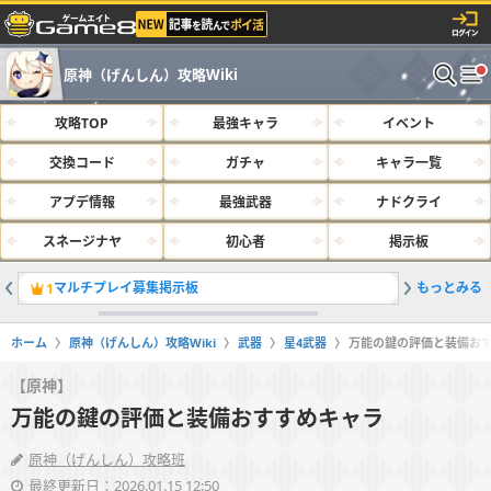
原神（げんしん）攻略Wiki
攻略TOP
最強キャラ
イベント
交換コード
ガチャ
キャラ一覧
アプデ情報
最強武器
ナドクライ
スネージナヤ
初心者
掲示板
マルチプレイ募集掲示板
もっとみる
サルベー
1
2
ホーム
原神（げんしん）攻略Wiki
武器
星4武器
万能の鍵の評価と装備お
【原神】
万能の鍵の評価と装備おすすめキャラ
原神（げんしん）攻略班
最終更新日：2026.01.15 12:50