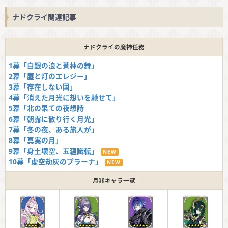
ナドクライ関連記事
ナドクライの魔神任務
1幕「白銀の浪と蒼林の舞」
2幕「塵と灯のエレジー」
3幕「存在しない国」
4幕「消えた月光に想いを馳せて」
5幕「北の果ての夜想詩
6幕「朝露に散り行く月光」
7幕「冬の夜、ある旅人が」
8幕「真実の月」
9幕「身土壊空、五蘊識転」
NEW
10幕「虚空劫灰のプラーナ」
NEW
月兆キャラ一覧