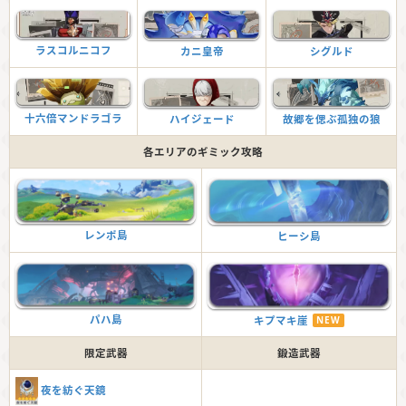
ラスコルニコフ
カニ皇帝
シグルド
十六倍マンドラゴラ
ハイジェード
故郷を偲ぶ孤独の狼
各エリアのギミック攻略
レンポ島
ヒーシ島
パハ島
キプマキ崖
NEW
限定武器
鍛造武器
夜を紡ぐ天鏡