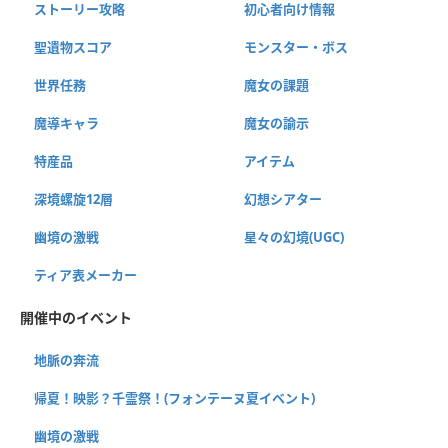
ストーリー攻略
初心者向け情報
聖遺物スコア
モンスター・ボス
世界任務
魔女の課題
魔導キャラ
魔女の諭示
特産品
アイテム
深境螺旋12層
幻想シアター
幽境の激戦
星々の幻境(UGC)
ティア表メーカー
開催中のイベント
地脈の奔流
帰夏！映影？千霊祭！(フォンテーヌ夏イベント)
幽境の激戦