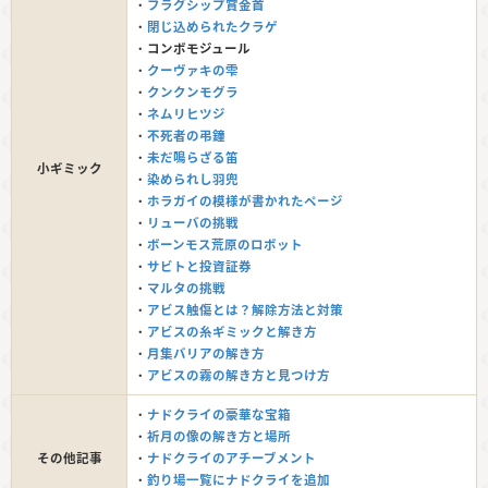
・
フラグシップ賞金首
・
閉じ込められたクラゲ
・
コンボモジュール
・
クーヴァキの雫
・
クンクンモグラ
・
ネムリヒツジ
・
不死者の弔鐘
・
未だ鳴らざる笛
小ギミック
・
染められし羽兜
・
ホラガイの模様が書かれたページ
・
リューバの挑戦
・
ボーンモス荒原のロボット
・
サビトと投資証券
・
マルタの挑戦
・
アビス触傷とは？解除方法と対策
・
アビスの糸ギミックと解き方
・
月集バリアの解き方
・
アビスの霧の解き方と見つけ方
・
ナドクライの豪華な宝箱
・
祈月の像の解き方と場所
その他記事
・
ナドクライのアチーブメント
・
釣り場一覧にナドクライを追加