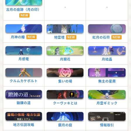
-
-
古月の痕跡（月の印）
NEW
月神の瞳
NEW
地霊壇
NEW
虹月の石符
NEW
月感電
月開花
月結晶
クルムカケボルト
集いの場
無主の星屑
鍛錬の道
クーヴァキとは
月霊ギミック
地方伝説攻略
銀月の庭
情報取引