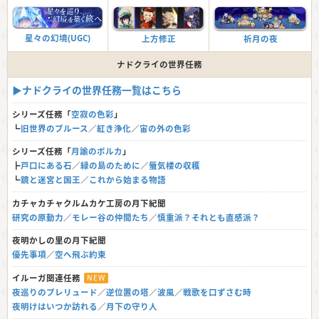
星々の幻境(UGC)
上方修正
祈月の夜
ナドクライの世界任務
▶︎ナドクライの世界任務一覧はこちら
シリーズ任務「
空寂の色彩
」
┗
旧世界のブルース
／
紅き浄化
／
宙の外の色彩
シリーズ任務「
月諭のポルカ
」
┣
戸口にある石
／
緑の島のために
／
蜃気楼の収穫
┗
鏡と迷宮と国王
／
これから始まる物語
カチャカチャクルムカケ工房の月下紀聞
研究の原動力
／
モレー谷の仲間たち
／
慎重派？それとも直感派？
夜明かしの里の月下紀聞
優先事項
／
空へ飛ぶ約束
イルーガ関連任務
NEW
夜巡りのプレリュード
／
逆位置の塔
／
波風
／
戦歌を口ずさむ時
夜明けはいつか訪れる
／
月下の守り人