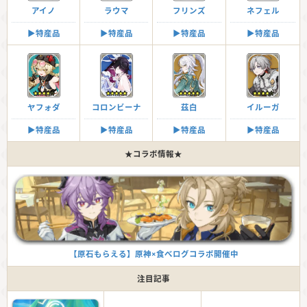
アイノ
ラウマ
フリンズ
ネフェル
▶︎特産品
▶︎特産品
▶︎特産品
▶︎特産品
ヤフォダ
コロンビーナ
茲白
イルーガ
▶︎特産品
▶︎特産品
▶︎特産品
▶︎特産品
★コラボ情報★
【原石もらえる】原神×食べログコラボ開催中
注目記事