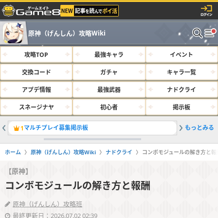
原神（げんしん）攻略Wiki
攻略TOP
最強キャラ
イベント
交換コード
ガチャ
キャラ一覧
アプデ情報
最強武器
ナドクライ
スネージナヤ
初心者
掲示板
マルチプレイ募集掲示板
もっとみる
最強キャラ
1
2
ホーム
原神（げんしん）攻略Wiki
ナドクライ
コンボモジュールの解き方と報
【原神】
コンボモジュールの解き方と報酬
原神（げんしん）攻略班
最終更新日：2026.07.02 02:39