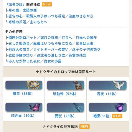
「識者の証」
関連任務
NEW
┣
月の東、太陽の西
┣
密告の心
／
靴職人の子はいつも裸足
／
波底のささやき
┗
寒鴉の系譜
／
主のもとへ
その他任務
┣
問題分別ロボット
／
霜月の祝祷
／
灯台へ
／
月光への冒険
┣
哀しき鈴の音
／
転職はいつも不安になる
／
食事は大事
┣
料理人の語り
／
ライトキーパーの誓い
／
迷子の子供の語り
┣
支援小隊の語り
／
追放者の淋しき歌
／
英霊の残響
┗
みんなが酔った夜に
／
魔女の小屋
ナドクライのドロップ素材周回ルート
徽章（83体）
駆動軸（52体）
霜夜（16体）
暗き霧（10体）
異獣（23体）
暗黒(31個)
NEW
ナドクライの地方伝説
NEW