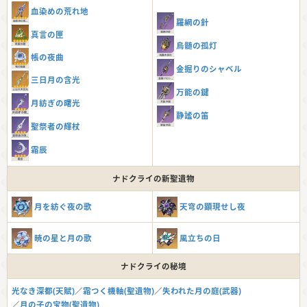
血染めの荒れ地
羅網の針
真言の匣
烏髄の孤灯
帳の夜曲
金掘りのシャベル
三日月の含光
万能の鍵
月紡ぎの曙光
静謐の笛
聖祭者の輝杖
霜辰
ナドクライの新聖遺物
月を紡ぐ夜の歌
天穹の顕現せし夜
暁の星と月の歌
風立ちの日
ナドクライの秘境
光なき深都(天賦)
／
霜つく機軸(聖遺物)
／
失われた月の庭(武器)
／
月の子の宝物(聖遺物)