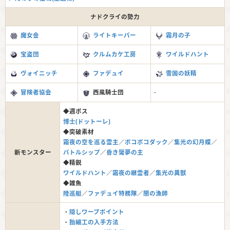
ナドクライの勢力
魔女会
ライトキーパー
霜月の子
宝盗団
クルムカケ工房
ワイルドハント
ヴォイニッチ
ファデュイ
雪国の妖精
冒険者協会
西風騎士団
-
◆週ボス
博士(ドットーレ)
◆突破素材
霜夜の空を巡る霊主
／
ボコボコダック
／
集光の幻月蝶
／
新モンスター
バトルシップ
／
昏き魘夢の主
◆精鋭
ワイルドハント
／
霜夜の継霊者
／
集光の異獣
◆雑魚
陸巡艇
／
ファデュイ特務隊
／
闇の漁師
・
隠しワープポイント
・
飴細工の入手方法