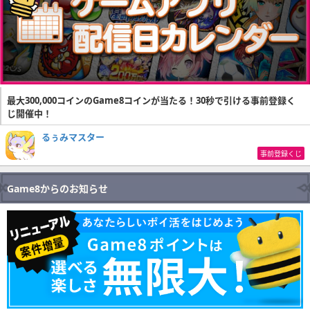
最大300,000コインのGame8コインが当たる！30秒で引ける事前登録く
じ開催中！
るぅみマスター
事前登録くじ
Game8からのお知らせ