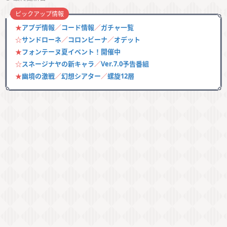
ピックアップ情報
★
アプデ情報
／
コード情報
／
ガチャ一覧
☆
サンドローネ
／
コロンビーナ
／
オデット
★
フォンテーヌ夏イベント！開催中
☆
スネージナヤの新キャラ
／
Ver.7.0予告番組
★
幽境の激戦
／
幻想シアター
／
螺旋12層