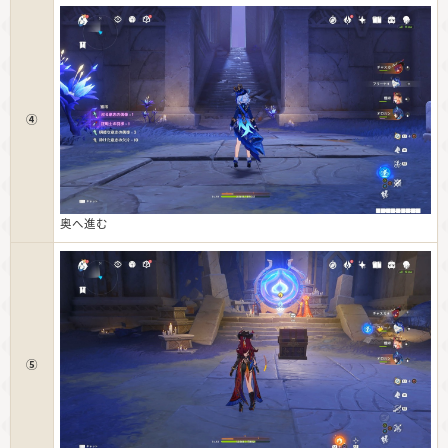
④
奥へ進む
⑤