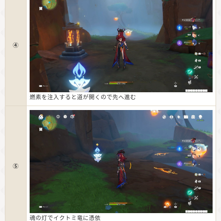
④
燃素を注入すると道が開くので先へ進む
⑤
魂の灯でイクトミ竜に憑依