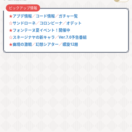
ピックアップ情報
★
アプデ情報
／
コード情報
／
ガチャ一覧
☆
サンドローネ
／
コロンビーナ
／
オデット
★
フォンテーヌ夏イベント！開催中
☆
スネージナヤの新キャラ
／
Ver.7.0予告番組
★
幽境の激戦
／
幻想シアター
／
螺旋12層