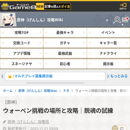
原神（げんしん）攻略Wiki
攻略TOP
最強キャラ
イベント
交換コード
ガチャ
キャラ一覧
アプデ情報
最強武器
ナドクライ
スネージナヤ
初心者
掲示板
マルチプレイ募集掲示板
もっとみる
サルベー
1
2
ホーム
原神（げんしん）攻略Wiki
ナタ
ウォーベン挑戦の場所と攻略｜脱魂の
【原神】
ウォーベン挑戦の場所と攻略｜脱魂の試練
原神（げんしん）攻略班
最終更新日：2025.11.21 03:09
21