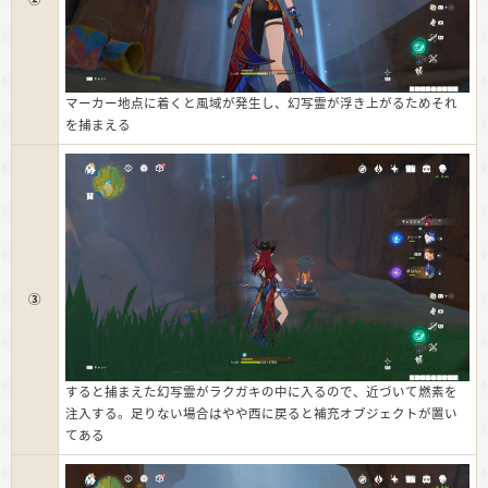
マーカー地点に着くと風域が発生し、幻写霊が浮き上がるためそれ
を捕まえる
③
すると捕まえた幻写霊がラクガキの中に入るので、近づいて燃素を
注入する。足りない場合はやや西に戻ると補充オブジェクトが置い
てある