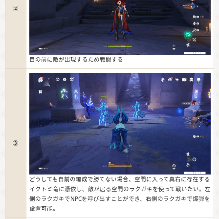
②
目の前に敵が出現するため戦闘する
③
どうしても自前の編成で勝てない場合、空間に入って真右に存在する
イクトミ竜に憑依し、敵が居る空間のラクガキを使って戦いたい。左
側のラクガキでNPCを呼び出すことができ、右側のラクガキで爆弾を
設置可能。