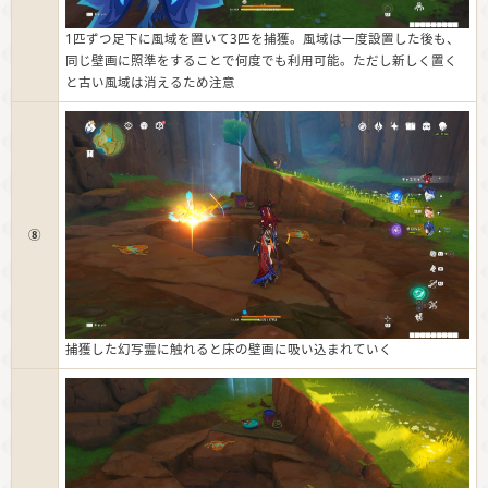
1匹ずつ足下に風域を置いて3匹を捕獲。風域は一度設置した後も、
同じ壁画に照準をすることで何度でも利用可能。ただし新しく置く
と古い風域は消えるため注意
⑧
捕獲した幻写霊に触れると床の壁画に吸い込まれていく