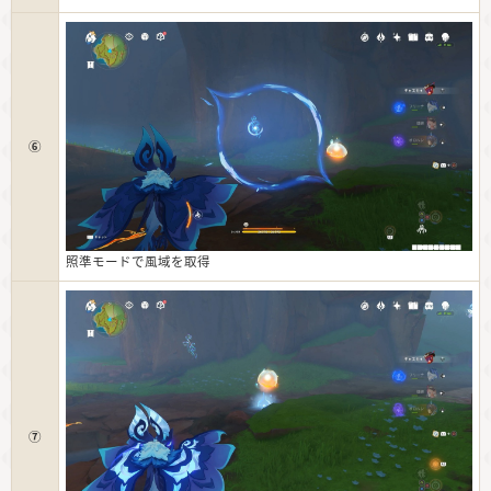
⑥
照準モードで風域を取得
⑦