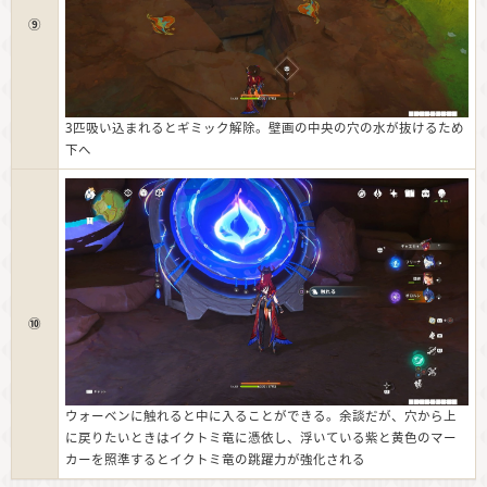
⑨
3匹吸い込まれるとギミック解除。壁画の中央の穴の水が抜けるため
下へ
⑩
ウォーベンに触れると中に入ることができる。余談だが、穴から上
に戻りたいときはイクトミ竜に憑依し、浮いている紫と黄色のマー
カーを照準するとイクトミ竜の跳躍力が強化される