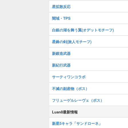
星拡散反応
闇域・TPS
白銀の湖を舞う翼(オデットモチーフ)
星鋒の剣(旅人モチーフ)
新鍛造武器
新紀行武器
サーティワンコラボ
不滅の副産物（ボス）
フリューゲルレーヴェ（ボス）
Luan8最新情報
新星5キャラ「サンドローネ」