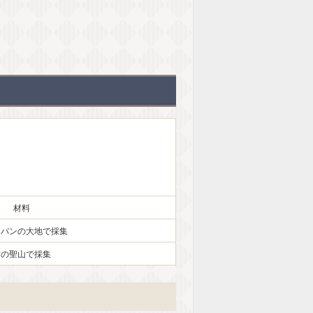
M
u
t
e
材料
クパンの大地で採集
古の聖山で採集