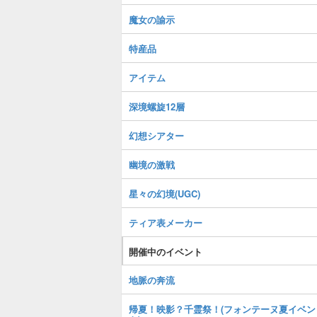
魔女の諭示
特産品
アイテム
深境螺旋12層
幻想シアター
幽境の激戦
星々の幻境(UGC)
ティア表メーカー
開催中のイベント
地脈の奔流
帰夏！映影？千霊祭！(フォンテーヌ夏イベン