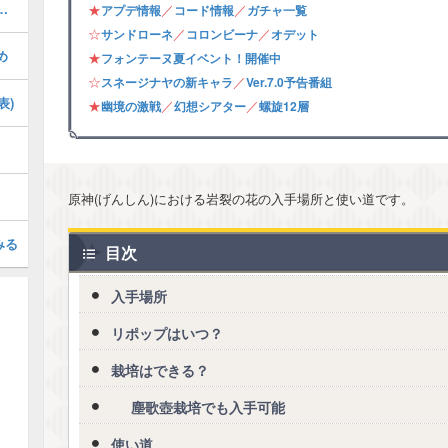
の攻略・フォンテーヌ夏イベント
★
／
／
アプデ情報
コード情報
ガチャ一覧
☆
／
／
サンドローネ
コロンビーナ
オデット
め
★
フォンテーヌ夏イベント！開催中
☆
／
スネージナヤの新キャラ
Ver.7.0予告番組
表)
★
／
／
幽境の激戦
幻想シアター
螺旋12層
原神(げんしん)における岩裂の花の入手場所と使い道です。
みる
目次
入手場所
リポップはいつ？
栽培はできる？
塵歌壺栽培でも入手可能
使い道