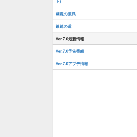
ト)
幽境の激戦
鍛錬の道
Ver.7.0最新情報
Ver.7.0予告番組
Ver.7.0アプデ情報