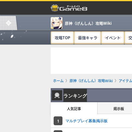
原神（げんしん）攻略Wiki
攻略TOP
最強キャラ
イベント
ホーム
原神（げんしん）攻略Wiki
アイテ
ランキング
人気記事
掲示板
マルチプレイ募集掲示板
1