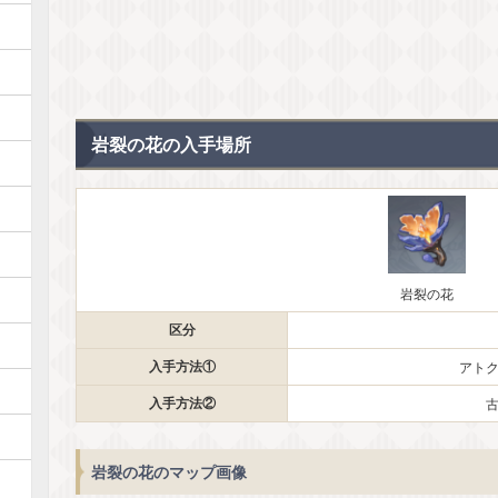
岩裂の花の入手場所
岩裂の花
区分
入手方法①
アト
入手方法②
岩裂の花のマップ画像