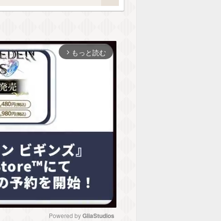
もっと読む
arrow_forward_ios
Powered by 
GliaStudios