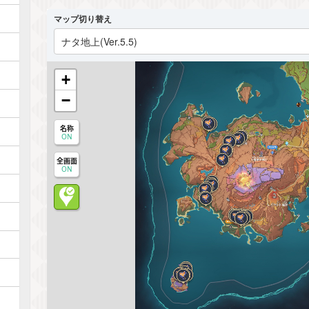
マップ切り替え
ナタ地上(Ver.5.5)
+
−
名称
ON
全画面
ON