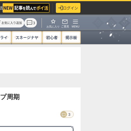
活
ログイン
3
お気に入り追加
ご意見
MENU
お気に入り
ライ
スネージナヤ
初心者
掲示板
プ周期
3