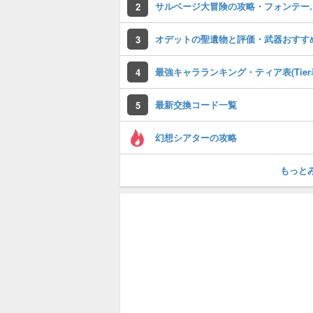
サルベージ大冒険
2
オデットの聖遺物と評価・武器おすす
3
最強キャラランキング・ティア表(Tier
4
最新交換コード一覧
5
幻想シアターの攻略
もっと