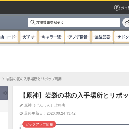
ポイ
交換コード
ガチャ
キャラ一覧
アプデ情報
最強武器
ナドク
ム
岩裂の花の入手場所とリポップ周期
【原神】岩裂の花の入手場所とリポッ
原神（げんしん）攻略班
最終更新日：2026.06.24 13:42
ピックアップ情報