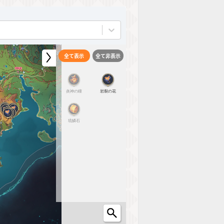
全て表示
全て非表示
炎神の瞳
岩裂の花
琉鱗石