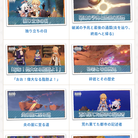
破滅の予兆と最後の通牒(炎を辿り、
独り立ちの日
終局へと帰る)
砕岩とその歴史
「おお！偉大なる脂肪よ！」
荒れ果てた都市の記述者
炎の崖に至る道