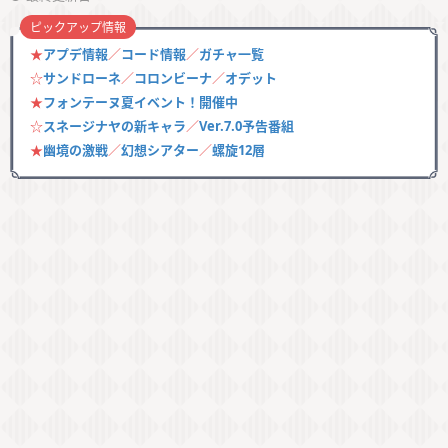
ピックアップ情報
★
アプデ情報
／
コード情報
／
ガチャ一覧
☆
サンドローネ
／
コロンビーナ
／
オデット
★
フォンテーヌ夏イベント！開催中
☆
スネージナヤの新キャラ
／
Ver.7.0予告番組
★
幽境の激戦
／
幻想シアター
／
螺旋12層