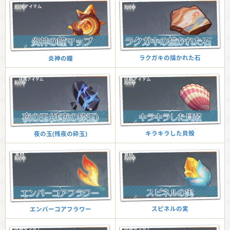
ラクガキの描かれた石
炎神の瞳
キラキラした貝殻
夜の玉(残夜の砕玉)
スピネルの実
エンバーコアフラワー