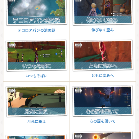
伸びゆく歪み
テコロアパンの浜の謎
ともに高みへ
いつもそばに
心の扉を開いて
月光に舞え