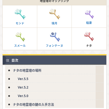
地霊壇のマップリンク
稲妻
モンド
璃月
スメール
フォンテーヌ
ナタ
目次
ナタの地霊壇の場所
Ver.5.5
Ver.5.2
Ver.5.0
ナタの地霊壇の鍵の入手方法