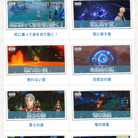
夜に帰す夜
虹に乗って波を切り裂く！
合成台の謎
熟れない実
竜の帰巣
勇士の姿