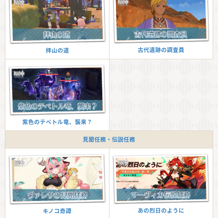
古代遺跡の調査員
拝山の道
紫色のテペトル竜、襲来？
見聞任務・伝説任務
あの烈日のように
キノコ奇譚