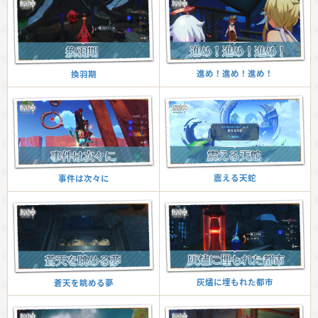
進め！進め！進め！
換羽期
震える天蛇
事件は次々に
灰燼に埋もれた都市
蒼天を眺める夢