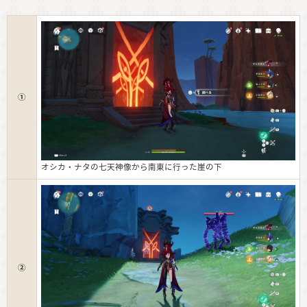
①
オシカ・ナタの七天神像から南東に行った崖の下
②