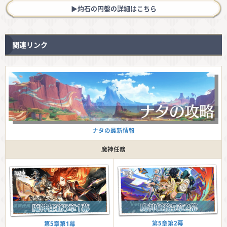
▶︎灼石の円盤の詳細はこちら
関連リンク
ナタの最新情報
魔神任務
第5章第2幕
第5章第1幕