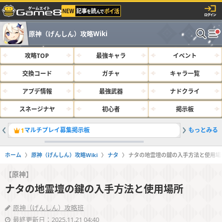
原神（げんしん）攻略Wiki
攻略TOP
最強キャラ
イベント
交換コード
ガチャ
キャラ一覧
アプデ情報
最強武器
ナドクライ
スネージナヤ
初心者
掲示板
マルチプレイ募集掲示板
もっとみる
最強キャラ
1
2
ホーム
原神（げんしん）攻略Wiki
ナタ
ナタの地霊壇の鍵の入手方法と使用場
【原神】
ナタの地霊壇の鍵の入手方法と使用場所
原神（げんしん）攻略班
最終更新日：2025.11.21 04:40