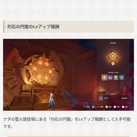
灼石の円盤のLvアップ報酬
ナタの聖火競技場にある「灼石の円盤」をLvアップ報酬として入手可能
です。