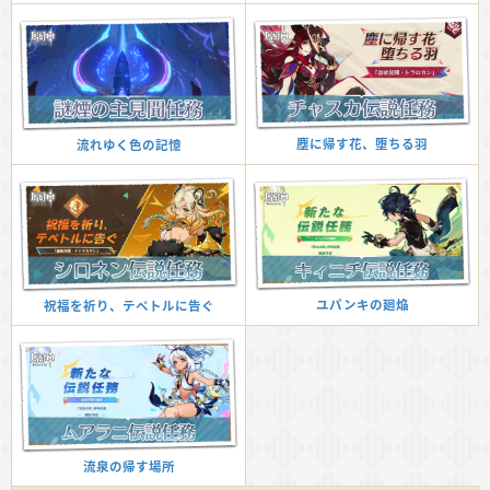
塵に帰す花、堕ちる羽
流れゆく色の記憶
ユパンキの廻焔
祝福を祈り、テペトルに告ぐ
流泉の帰す場所