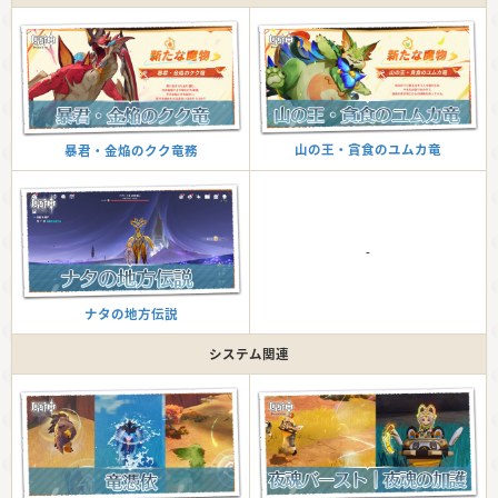
山の王・貪食のユムカ竜
暴君・金焔のクク竜務
-
ナタの地方伝説
システム関連