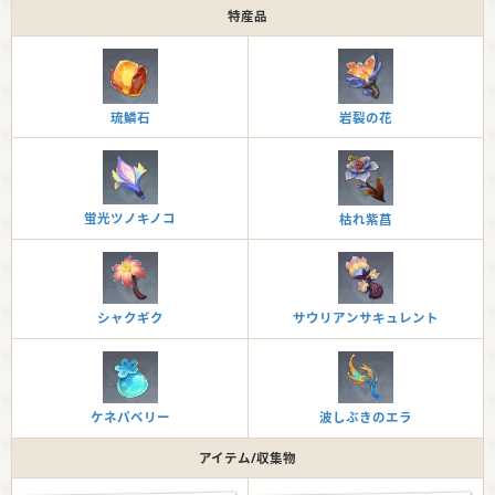
特産品
琉鱗石
岩裂の花
蛍光ツノキノコ
枯れ紫菖
シャクギク
サウリアンサキュレント
ケネパベリー
波しぶきのエラ
アイテム/収集物