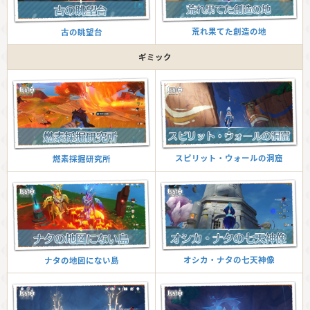
荒れ果てた創造の地
古の眺望台
ギミック
スピリット・ウォールの洞窟
燃素採掘研究所
オシカ・ナタの七天神像
ナタの地図にない島