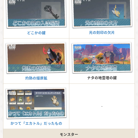
光の刻印の欠片
どこかの鍵
ナタの地霊壇の鍵
灼熱の燧原鉱
-
かつて「エカトル」だったもの
モンスター