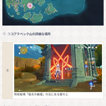
①コアテペック山の詳細な場所
①
熟知秘境「秘炎の幽墟」の北にある崖の上