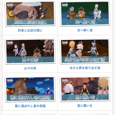
先へ続く道
約束と忘却の間に
炎から夢を取り出す話
山々の影
星に願いを
龍に選ばれし者の旅路