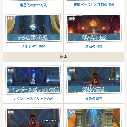
夜魂バーストと夜魂の加護
竜憑依の解除方法
灼石の円盤
ナタの評判任務
秘境
秘炎の幽墟
レインボースピリットの地