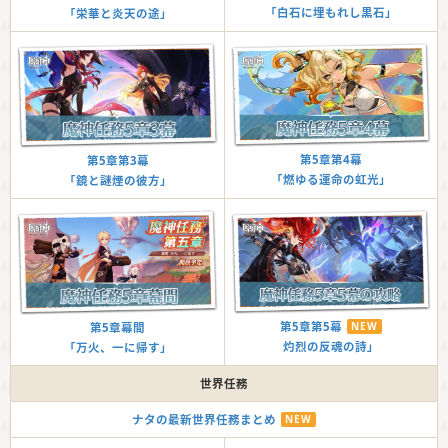
「白石に埋もれし黒石」
「栄華と炎天の途」
第5章第4幕
第5章第3幕
「燃ゆる運命の虹光」
「鏡と謎煙の彼方」
第5章第5幕
NEW
第5章幕間
灼烈の反魂の詩」
「万火、一に帰す」
世界任務
ナタの最新世界任務まとめ
NEW