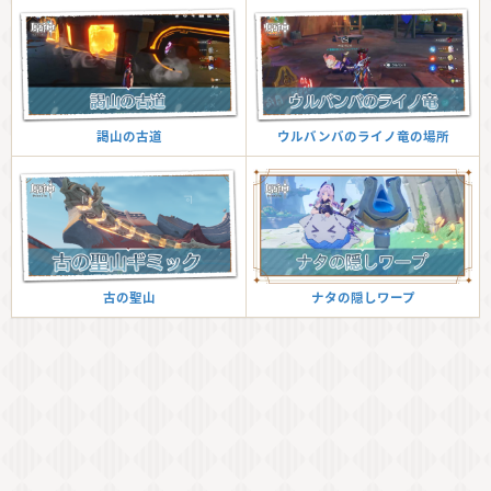
ウルバンバのライノ竜の場所
謁山の古道
ナタの隠しワープ
古の聖山