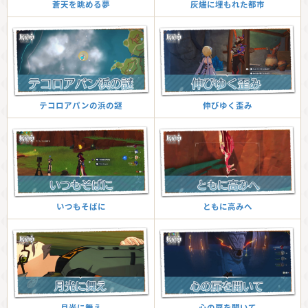
灰燼に埋もれた都市
蒼天を眺める夢
伸びゆく歪み
テコロアパンの浜の謎
ともに高みへ
いつもそばに
心の扉を開いて
月光に舞え