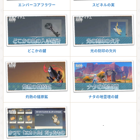
スピネルの実
エンバーコアフラワー
光の刻印の欠片
どこかの鍵
ナタの地霊壇の鍵
灼熱の燧原鉱
-