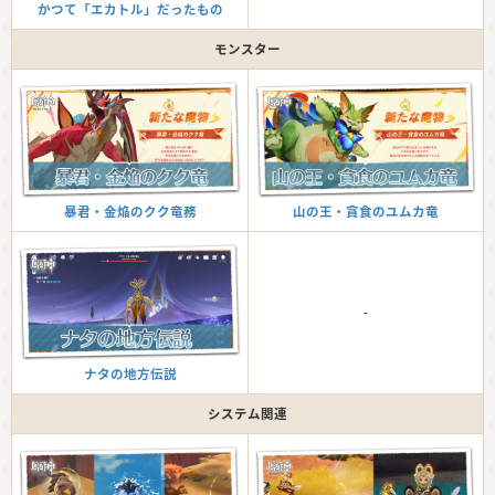
かつて「エカトル」だったもの
モンスター
山の王・貪食のユムカ竜
暴君・金焔のクク竜務
-
ナタの地方伝説
システム関連