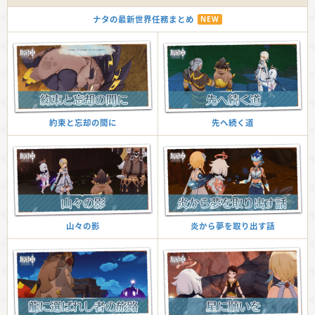
ナタの最新世界任務まとめ
NEW
先へ続く道
約束と忘却の間に
炎から夢を取り出す話
山々の影