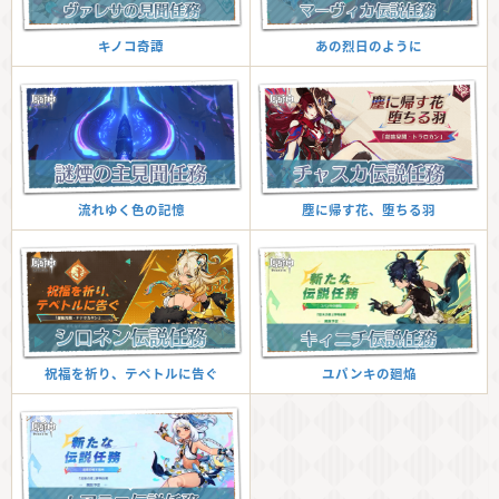
あの烈日のように
キノコ奇譚
塵に帰す花、堕ちる羽
流れゆく色の記憶
ユパンキの廻焔
祝福を祈り、テペトルに告ぐ