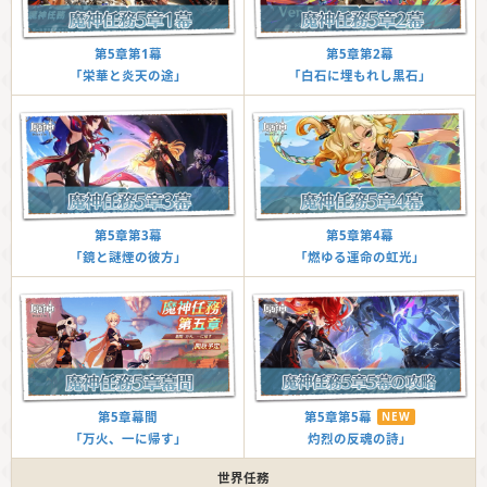
第5章第2幕
第5章第1幕
「白石に埋もれし黒石」
「栄華と炎天の途」
第5章第4幕
第5章第3幕
「燃ゆる運命の虹光」
「鏡と謎煙の彼方」
第5章第5幕
NEW
第5章幕間
灼烈の反魂の詩」
「万火、一に帰す」
世界任務