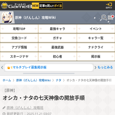
原神（げんしん）攻略Wiki
攻略TOP
最強キャラ
イベント
交換コード
ガチャ
キャラ一覧
アプデ情報
最強武器
ナドクライ
スネージナヤ
初心者
掲示板
マルチプレイ募集掲示板
もっとみる
サルベー
1
2
ホーム
原神（げんしん）攻略Wiki
ナタ
オシカ・ナタの七天神像の開放手順
【原神】
オシカ・ナタの七天神像の開放手順
原神（げんしん）攻略班
最終更新日：2025.11.21 03:07