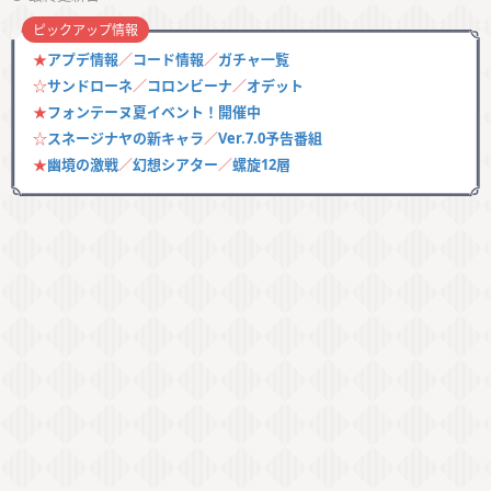
ピックアップ情報
★
アプデ情報
／
コード情報
／
ガチャ一覧
☆
サンドローネ
／
コロンビーナ
／
オデット
★
フォンテーヌ夏イベント！開催中
☆
スネージナヤの新キャラ
／
Ver.7.0予告番組
★
幽境の激戦
／
幻想シアター
／
螺旋12層