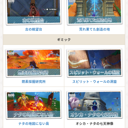
荒れ果てた創造の地
古の眺望台
ギミック
スピリット・ウォールの洞窟
燃素採掘研究所
オシカ・ナタの七天神像
ナタの地図にない島