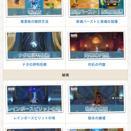
夜魂バーストと夜魂の加護
竜憑依の解除方法
灼石の円盤
ナタの評判任務
秘境
秘炎の幽墟
レインボースピリットの地