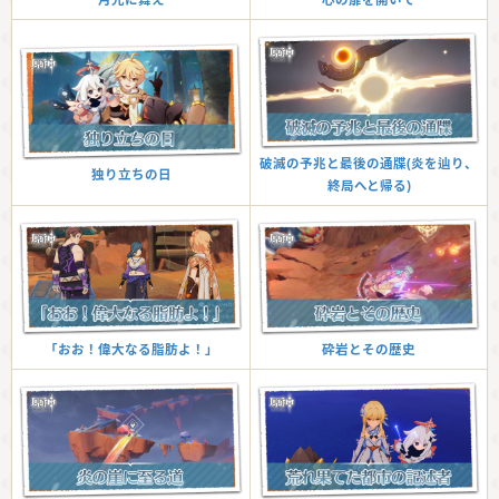
破滅の予兆と最後の通牒(炎を辿り、
独り立ちの日
終局へと帰る)
砕岩とその歴史
「おお！偉大なる脂肪よ！」