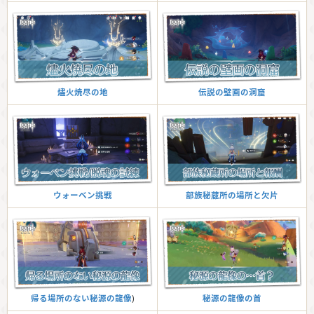
伝説の壁画の洞窟
燼火焼尽の地
部族秘蔵所の場所と欠片
ウォーベン挑戦
秘源の龍像の首
帰る場所のない秘源の龍像
)