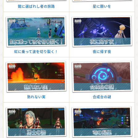
星に願いを
龍に選ばれし者の旅路
夜に帰す夜
虹に乗って波を切り裂く！
合成台の謎
熟れない実