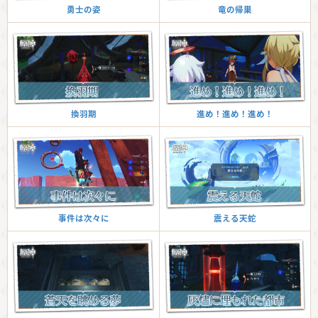
竜の帰巣
勇士の姿
進め！進め！進め！
換羽期
震える天蛇
事件は次々に