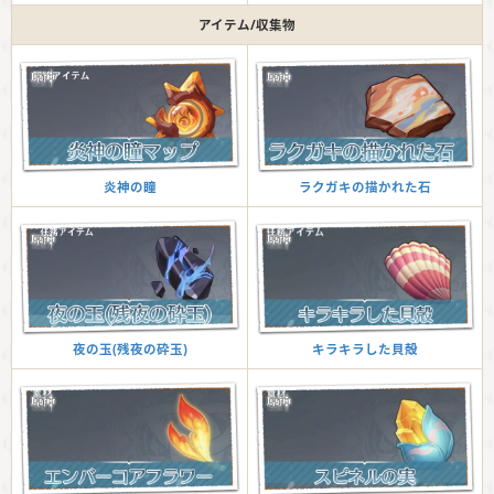
アイテム/収集物
ラクガキの描かれた石
炎神の瞳
キラキラした貝殻
夜の玉(残夜の砕玉)