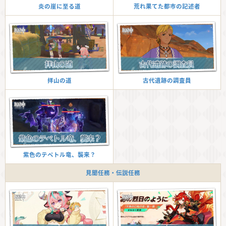
荒れ果てた都市の記述者
炎の崖に至る道
古代遺跡の調査員
拝山の道
紫色のテペトル竜、襲来？
見聞任務・伝説任務