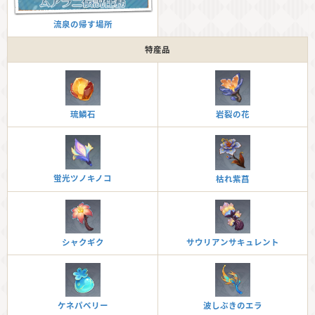
流泉の帰す場所
特産品
琉鱗石
岩裂の花
蛍光ツノキノコ
枯れ紫菖
シャクギク
サウリアンサキュレント
ケネパベリー
波しぶきのエラ