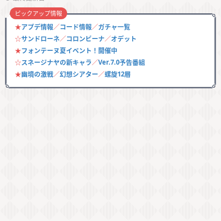
ピックアップ情報
★
アプデ情報
／
コード情報
／
ガチャ一覧
☆
サンドローネ
／
コロンビーナ
／
オデット
★
フォンテーヌ夏イベント！開催中
☆
スネージナヤの新キャラ
／
Ver.7.0予告番組
★
幽境の激戦
／
幻想シアター
／
螺旋12層