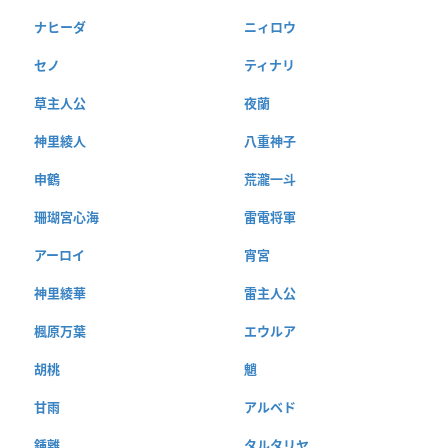
ナヒーダ
ニィロウ
セノ
ティナリ
草主人公
夜蘭
神里綾人
八重神子
申鶴
荒瀧一斗
珊瑚宮心海
雷電将軍
アーロイ
宵宮
神里綾華
雷主人公
楓原万葉
エウルア
胡桃
魈
甘雨
アルベド
鍾離
タルタリヤ