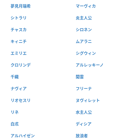
夢見月瑞希
マーヴィカ
シトラリ
炎主人公
チャスカ
シロネン
キィニチ
ムアラニ
エミリエ
シグウィン
クロリンデ
アルレッキーノ
千織
閑雲
ナヴィア
フリーナ
リオセスリ
ヌヴィレット
リネ
水主人公
白朮
ディシア
アルハイゼン
放浪者