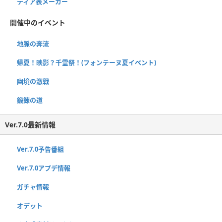
ティア表メーカー
開催中のイベント
地脈の奔流
帰夏！映影？千霊祭！(フォンテーヌ夏イベント)
幽境の激戦
鍛錬の道
Ver.7.0最新情報
Ver.7.0予告番組
Ver.7.0アプデ情報
ガチャ情報
オデット