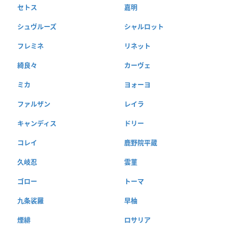
セトス
嘉明
シュヴルーズ
シャルロット
フレミネ
リネット
綺良々
カーヴェ
ミカ
ヨォーヨ
ファルザン
レイラ
キャンディス
ドリー
コレイ
鹿野院平蔵
久岐忍
雲菫
ゴロー
トーマ
九条裟羅
早柚
煙緋
ロサリア