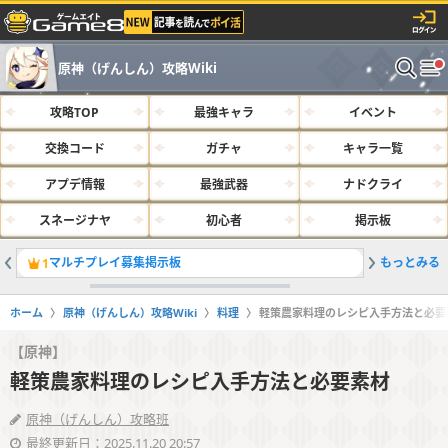
原神（げんしん）攻略Wiki
攻略TOP
最強キャラ
イベント
交換コード
ガチャ
キャラ一覧
アプデ情報
最強武器
ナドクライ
スネージナヤ
初心者
掲示板
マルチプレイ募集掲示板
もっとみる
サルベー
1
2
ホーム
原神（げんしん）攻略Wiki
料理
軽策農家料理のレシピ入手方法と必要
【原神】
軽策農家料理のレシピ入手方法と必要素材
原神（げんしん）攻略班
最終更新日：2025.11.20 20:57