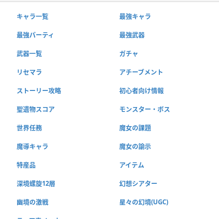
キャラ一覧
最強キャラ
最強パーティ
最強武器
武器一覧
ガチャ
リセマラ
アチーブメント
ストーリー攻略
初心者向け情報
聖遺物スコア
モンスター・ボス
世界任務
魔女の課題
魔導キャラ
魔女の諭示
特産品
アイテム
深境螺旋12層
幻想シアター
幽境の激戦
星々の幻境(UGC)