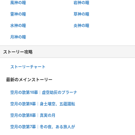
風神の瞳
岩神の瞳
雷神の瞳
草神の瞳
水神の瞳
炎神の瞳
月神の瞳
ストーリー攻略
ストーリーチャート
最新のメインストーリー
空月の歌第10幕｜虚空劫灰のプラーナ
空月の歌第9幕｜身土壊空、五蘊識転
空月の歌第8幕｜真実の月
空月の歌第7幕｜冬の夜、ある旅人が