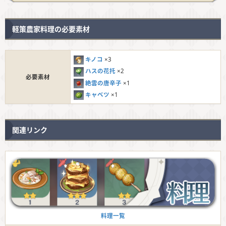
軽策農家料理の必要素材
キノコ
×3
ハスの花托
×2
必要素材
絶雲の唐辛子
×1
キャベツ
×1
関連リンク
料理一覧