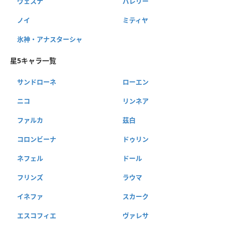
ヴェスナ
バレリー
ノイ
ミティヤ
氷神・アナスターシャ
星5キャラ一覧
サンドローネ
ローエン
ニコ
リンネア
ファルカ
茲白
コロンビーナ
ドゥリン
ネフェル
ドール
フリンズ
ラウマ
イネファ
スカーク
エスコフィエ
ヴァレサ