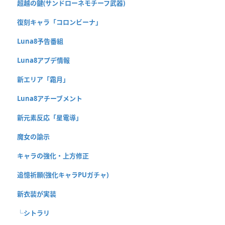
超越の鍵(サンドローネモチーフ武器)
復刻キャラ「コロンビーナ」
Luna8予告番組
Luna8アプデ情報
新エリア「霜月」
Luna8アチーブメント
新元素反応「星電導」
魔女の諭示
キャラの強化・上方修正
追憶祈願(強化キャラPUガチャ)
新衣装が実装
└シトラリ