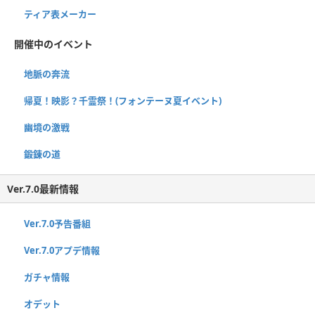
ティア表メーカー
開催中のイベント
地脈の奔流
帰夏！映影？千霊祭！(フォンテーヌ夏イベント)
幽境の激戦
鍛錬の道
Ver.7.0最新情報
Ver.7.0予告番組
Ver.7.0アプデ情報
ガチャ情報
オデット