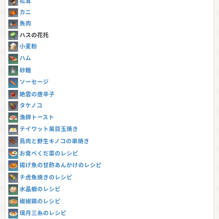
松茸
カニ
魚肉
ハスの花托
小麦粉
ハム
砂糖
ソーセージ
絶雲の唐辛子
タケノコ
漁師トースト
テイワット風目玉焼き
鳥肉と野生キノコの串焼き
お食べくだ菜のレシピ
揚げ魚の甘酢あんかけのレシピ
チ虎魚焼きのレシピ
水晶蝦のレシピ
椒椒鶏のレシピ
璃月三糸のレシピ