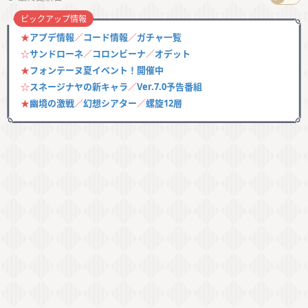
ピックアップ情報
★
アプデ情報
／
コード情報
／
ガチャ一覧
☆
サンドローネ
／
コロンビーナ
／
オデット
★
フォンテーヌ夏イベント！開催中
☆
スネージナヤの新キャラ
／
Ver.7.0予告番組
★
幽境の激戦
／
幻想シアター
／
螺旋12層