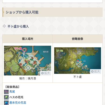
ショップから購入可能
不卜盧から購入
購入場所
俯瞰画像
拡大
拡大
不卜盧
璃月：璃月港
【取扱商品】
馬尾
ハスの花托
霧氷花の花蕊