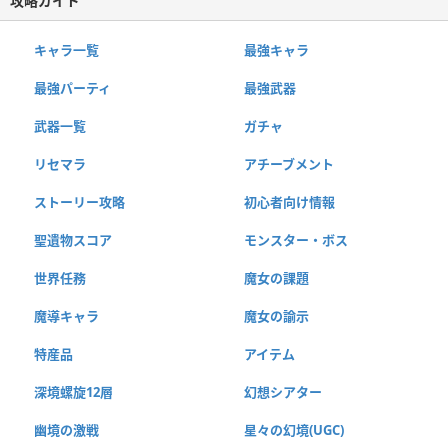
攻略ガイド
キャラ一覧
最強キャラ
最強パーティ
最強武器
武器一覧
ガチャ
リセマラ
アチーブメント
ストーリー攻略
初心者向け情報
聖遺物スコア
モンスター・ボス
世界任務
魔女の課題
魔導キャラ
魔女の諭示
特産品
アイテム
深境螺旋12層
幻想シアター
幽境の激戦
星々の幻境(UGC)