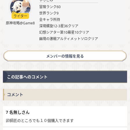
やりこみ
冒険ランク60
世界ランク9
ライター
全キャラ所持
原神攻略@Game8
深境螺旋12-3星36クリア
幻想シアター第10幕星10クリア
幽境の激戦アルティメットソロクリア
メンバーの情報を見る
この記事へのコメント
コメント
7
名無しさん
卯師匠のところでも１０個購入できます