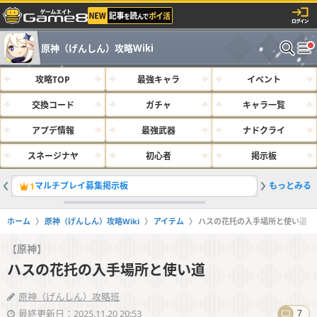
原神（げんしん）攻略Wiki
攻略TOP
最強キャラ
イベント
交換コード
ガチャ
キャラ一覧
アプデ情報
最強武器
ナドクライ
スネージナヤ
初心者
掲示板
マルチプレイ募集掲示板
もっとみる
最強キャラ
1
2
ホーム
原神（げんしん）攻略Wiki
アイテム
ハスの花托の入手場所と使い道
【原神】
ハスの花托の入手場所と使い道
原神（げんしん）攻略班
最終更新日：2025.11.20 20:53
7