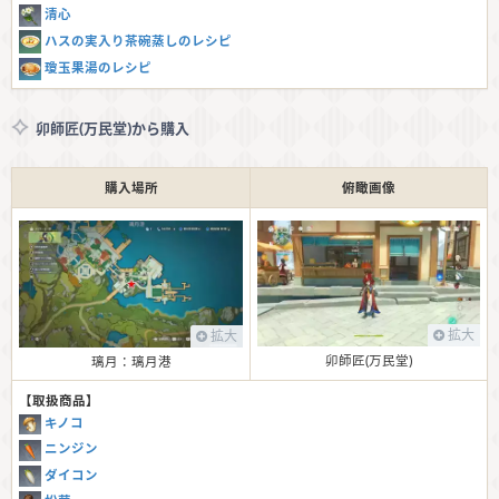
清心
ハスの実入り茶碗蒸しのレシピ
瓊玉果湯のレシピ
卯師匠(万民堂)から購入
購入場所
俯瞰画像
拡大
拡大
卯師匠(万民堂)
璃月：璃月港
【取扱商品】
キノコ
ニンジン
ダイコン