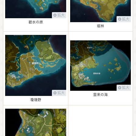
拡大
拡大
碧水の原
珉林
拡大
拡大
雲来の海
瓊璣野