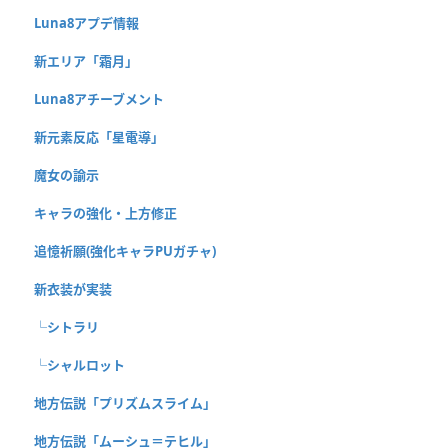
Luna8アプデ情報
新エリア「霜月」
Luna8アチーブメント
新元素反応「星電導」
魔女の諭示
キャラの強化・上方修正
追憶祈願(強化キャラPUガチャ)
新衣装が実装
└シトラリ
└シャルロット
地方伝説「プリズムスライム」
地方伝説「ムーシュ＝テヒル」