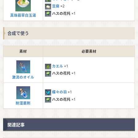
豆腐
×2
ハスの花托
×1
真珠翡翠白玉湯
合成で使う
素材
必要素材
カエル
×1
ハスの花托
×1
激流のオイル
蝶々の羽
×1
ハスの花托
×1
耐湿薬剤
関連記事