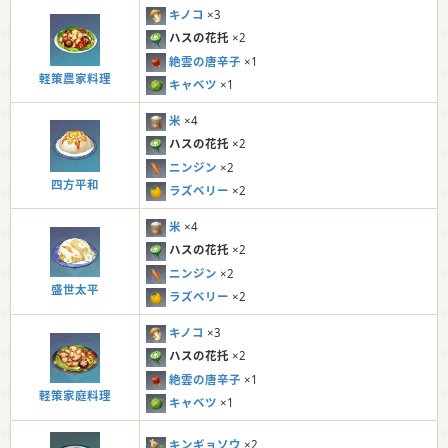
キノコ
×3
ハスの花托
×2
絶雲の唐辛子
×1
軽策農家料理
キャベツ
×1
米
×4
ハスの花托
×2
ニンジン
×2
四方平和
ラズベリー
×2
米
×4
ハスの花托
×2
ニンジン
×2
盛世太平
ラズベリー
×2
キノコ
×3
ハスの花托
×2
絶雲の唐辛子
×1
軽策家庭料理
キャベツ
×1
キンギョソウ
×2