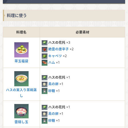
料理に使う
料理名
必要素材
ハスの花托
×3
絶雲の唐辛子
×2
キャベツ
×2
翠玉福袋
ハム
×1
ハスの花托
×1
鳥の卵
×1
ハスの実入り茶碗蒸
砂糖
×1
し
ハスの花托
×1
鳥の卵
×1
砂糖
×1
雲隠し玉