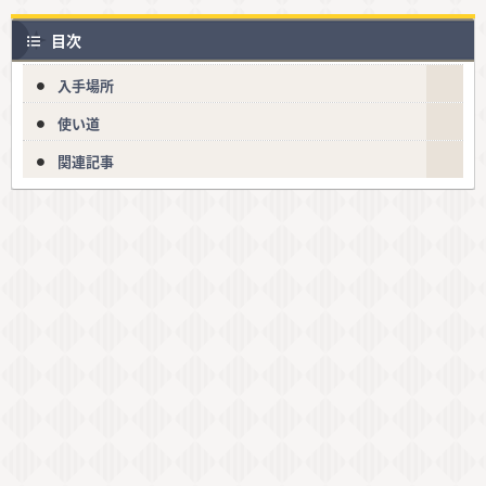
目次
入手場所
使い道
関連記事