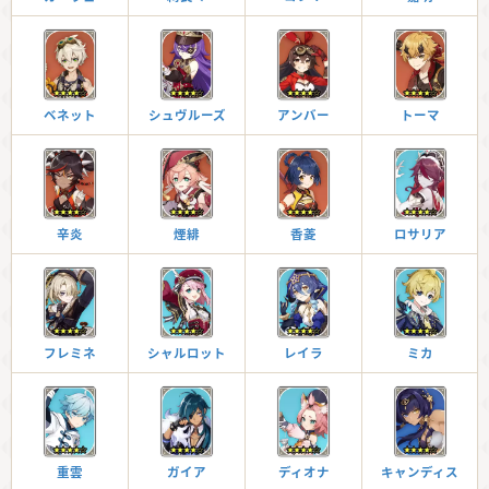
ベネット
シュヴルーズ
アンバー
トーマ
辛炎
煙緋
香菱
ロサリア
フレミネ
シャルロット
レイラ
ミカ
重雲
ガイア
ディオナ
キャンディス