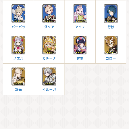
バーバラ
ダリア
アイノ
行秋
ノエル
カチーナ
雲菫
ゴロー
凝光
イルーガ