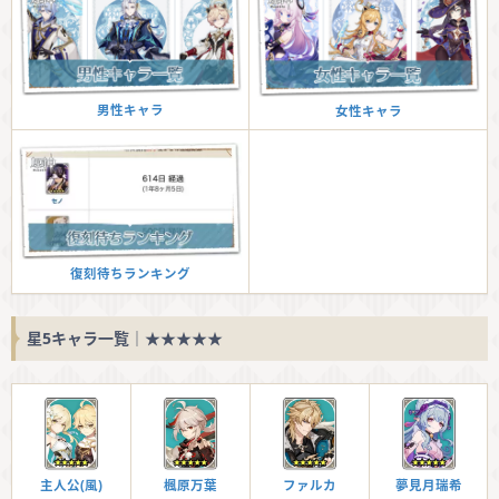
男性キャラ
女性キャラ
復刻待ちランキング
星5キャラ一覧｜★★★★★
主人公(風)
楓原万葉
ファルカ
夢見月瑞希