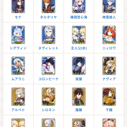
モナ
タルタリヤ
珊瑚宮心海
神里綾人
シグウィン
ヌヴィレット
主人公(水)
ニィロウ
ムアラニ
コロンビーナ
夜蘭
ナヴィア
アルベド
シロネン
鍾離
千織