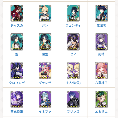
チャスカ
ジン
ウェンティ
放浪者
魈
閑雲
セノ
刻晴
クロリンデ
ヴァレサ
主人公(雷)
八重神子
雷電将軍
イネファ
フリンズ
エミリエ