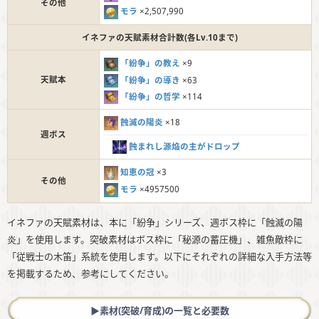
その他
モラ
×2,507,990
イネファの天賦素材合計数(各Lv.10まで)
「紛争」の教え
×9
天賦本
「紛争」の導き
×63
「紛争」の哲学
×114
蝕滅の陽炎
×18
週ボス
蝕まれし源焔の主がドロップ
知恵の冠
×3
その他
モラ
×4957500
イネファの天賦素材は、本に「紛争」シリーズ、週ボス枠に「蝕滅の陽
炎」を使用します。突破素材はボス枠に「秘源の蓄圧機」、雑魚敵枠に
「従戦士の木笛」系統を使用します。以下にそれぞれの詳細な入手方法等
を掲載するため、参考にしてください。
▶︎素材(突破/育成)の一覧と必要数