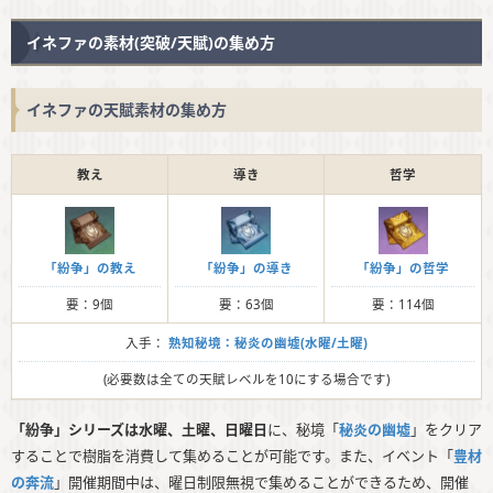
イネファの素材(突破/天賦)の集め方
イネファの天賦素材の集め方
教え
導き
哲学
「紛争」の教え
「紛争」の導き
「紛争」の哲学
要：9個
要：63個
要：114個
入手：
熟知秘境：秘炎の幽墟(水曜/土曜)
(必要数は全ての天賦レベルを10にする場合です)
「紛争」シリーズは水曜、土曜、日曜日
に、秘境「
秘炎の幽墟
」をクリア
することで樹脂を消費して集めることが可能です。また、イベント「
豊材
の奔流
」開催期間中は、曜日制限無視で集めることができるため、開催