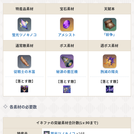
特産品素材
宝石素材
天賦本
「紛争」
蛍光ツノキノコ
アメシスト
通常敵素材
ボス素材
週ボス素材
従戦士の木笛
秘源の蓄圧機
蝕滅の陽炎
【落とす敵】
【落とす敵】
【落とす敵】
各素材の必要数
イネファの突破素材合計数(Lv.90まで)
特産品
蛍光ツノキノコ
×168