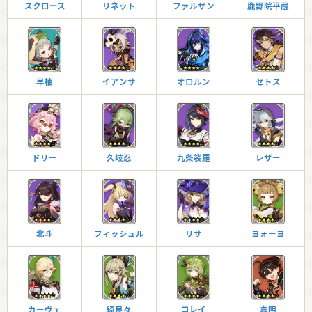
スクロース
リネット
ファルザン
鹿野院平蔵
早柚
イアンサ
オロルン
セトス
ドリー
久岐忍
九条裟羅
レザー
北斗
フィッシュル
リサ
ヨォーヨ
カーヴェ
綺良々
コレイ
嘉明