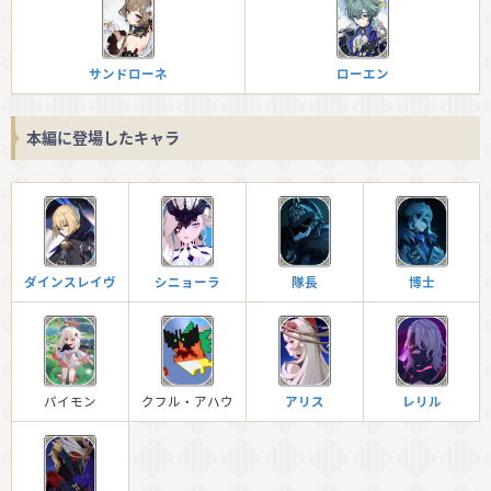
サンドローネ
ローエン
本編に登場したキャラ
ダインスレイヴ
シニョーラ
隊長
博士
パイモン
クフル・アハウ
アリス
レリル