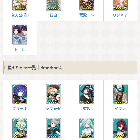
主人公(岩)
茲白
荒瀧一斗
リンネア
ドール
星4キャラ一覧｜★★★★☆
プルーネ
ヤフォダ
藍硯
イファ