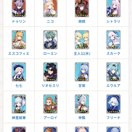
ドゥリン
ニコ
胡桃
シトラリ
エスコフィエ
ローエン
主人公(氷)
スカーク
七七
リオセスリ
甘雨
エウルア
神里綾華
アーロイ
申鶴
フリーナ