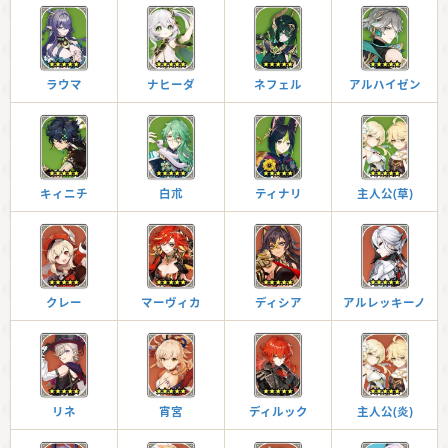
ラウマ
ナヒーダ
ネフェル
アルハイゼン
キィニチ
白朮
ティナリ
主人公(草)
クレー
マーヴィカ
ディシア
アルレッキーノ
リネ
宵宮
ディルック
主人公(炎)