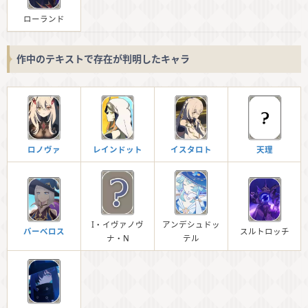
ローランド
作中のテキストで存在が判明したキャラ
ロノヴァ
レインドット
イスタロト
天理
I・イヴァノヴ
アンデシュドッ
バーべロス
スルトロッチ
ナ・N
テル