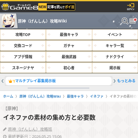
原神（げんしん）攻略Wiki
攻略TOP
最強キャラ
イベント
交換コード
ガチャ
キャラ一覧
アプデ情報
最強武器
ナドクライ
スネージナヤ
初心者
掲示板
マルチプレイ募集掲示板
もっとみる
最強キャラ
1
2
ホーム
原神（げんしん）攻略Wiki
最強キャラ
イネファ
イネファの素材の
【原神】
イネファの素材の集め方と必要数
原神（げんしん）攻略班
最終更新日：2026.05.25 15:06