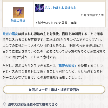
ボス：蝕まれし源焔の主
の討伐報酬で入手
蝕滅の陽炎
天賦全部10までの必要数：
18個
蝕滅の陽炎
は蝕まれし源焔の主を討伐後、樹脂を30消費することで確率
で手に入れることが可能です。
素材は3種からランダムでドロップされ、
目当ての素材が手に入らない可能性もある上、1週間の報酬獲得回数が1
回までに限定されているため、必要になってから集め始めると必要分集め
るのに時間が掛かってしまう素材です。
ただし、週ボスから入手できる素材は
「異夢の溶媒」
を使用することで、
同じボスの異なる素材に変換することも可能なため、もしも必要な素材
が手に入らない場合は、この変換機能を活用しましょう。
▶︎週ボス一覧｜素材と挑戦可能回数
週ボスは前提任務不要で挑戦できる