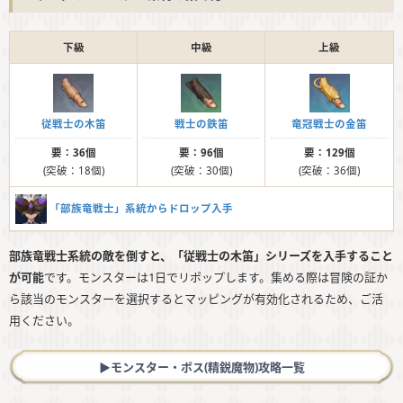
下級
中級
上級
従戦士の木笛
戦士の鉄笛
竜冠戦士の金笛
要：36個
要：96個
要：129個
(突破：18個)
(突破：30個)
(突破：36個)
「部族竜戦士」系統からドロップ入手
部族竜戦士系統の敵を倒すと、「従戦士の木笛」シリーズを入手すること
が可能
です。モンスターは1日でリポップします。集める際は冒険の証か
ら該当のモンスターを選択するとマッピングが有効化されるため、ご活
用ください。
▶︎モンスター・ボス(精鋭魔物)攻略一覧