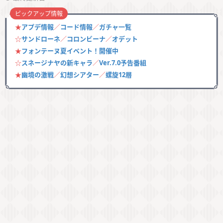
ピックアップ情報
★
アプデ情報
／
コード情報
／
ガチャ一覧
☆
サンドローネ
／
コロンビーナ
／
オデット
★
フォンテーヌ夏イベント！開催中
☆
スネージナヤの新キャラ
／
Ver.7.0予告番組
★
幽境の激戦
／
幻想シアター
／
螺旋12層