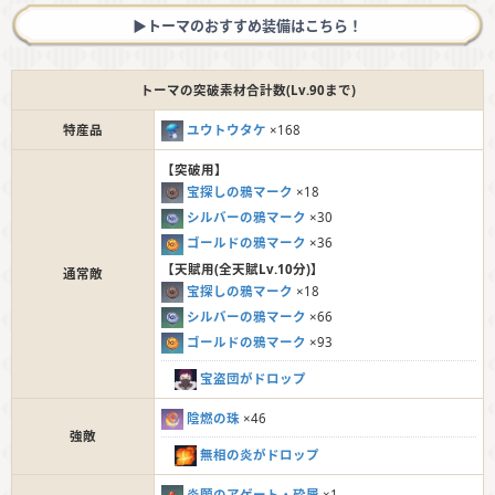
▶︎トーマのおすすめ装備はこちら！
トーマの突破素材合計数(Lv.90まで)
特産品
ユウトウタケ
×168
【突破用】
宝探しの鴉マーク
×18
シルバーの鴉マーク
×30
ゴールドの鴉マーク
×36
【天賦用(全天賦Lv.10分)】
通常敵
宝探しの鴉マーク
×18
シルバーの鴉マーク
×66
ゴールドの鴉マーク
×93
宝盗団がドロップ
陰燃の珠
×46
強敵
無相の炎がドロップ
炎願のアゲート・砕屑
×1