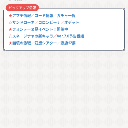
ピックアップ情報
★
アプデ情報
／
コード情報
／
ガチャ一覧
☆
サンドローネ
／
コロンビーナ
／
オデット
★
フォンテーヌ夏イベント！開催中
☆
スネージナヤの新キャラ
／
Ver.7.0予告番組
★
幽境の激戦
／
幻想シアター
／
螺旋12層