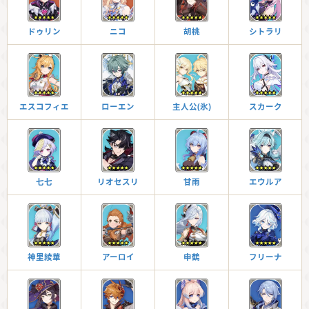
ドゥリン
ニコ
胡桃
シトラリ
エスコフィエ
ローエン
主人公(氷)
スカーク
七七
リオセスリ
甘雨
エウルア
神里綾華
アーロイ
申鶴
フリーナ