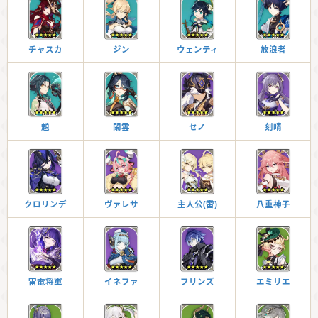
チャスカ
ジン
ウェンティ
放浪者
魈
閑雲
セノ
刻晴
クロリンデ
ヴァレサ
主人公(雷)
八重神子
雷電将軍
イネファ
フリンズ
エミリエ