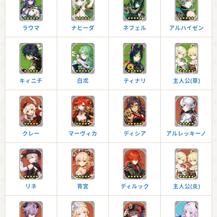
ラウマ
ナヒーダ
ネフェル
アルハイゼン
キィニチ
白朮
ティナリ
主人公(草)
クレー
マーヴィカ
ディシア
アルレッキーノ
リネ
宵宮
ディルック
主人公(炎)