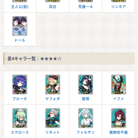
主人公(岩)
茲白
荒瀧一斗
リンネア
ドール
星4キャラ一覧｜★★★★☆
プルーネ
ヤフォダ
藍硯
イファ
スクロース
リネット
ファルザン
鹿野院平蔵