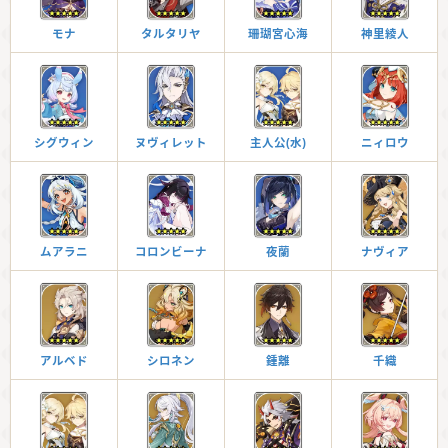
モナ
タルタリヤ
珊瑚宮心海
神里綾人
シグウィン
ヌヴィレット
主人公(水)
ニィロウ
ムアラニ
コロンビーナ
夜蘭
ナヴィア
アルベド
シロネン
鍾離
千織