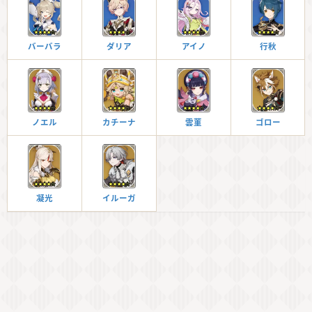
バーバラ
ダリア
アイノ
行秋
ノエル
カチーナ
雲菫
ゴロー
凝光
イルーガ