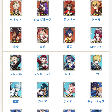
ベネット
シュヴルーズ
アンバー
トーマ
辛炎
煙緋
香菱
ロサリア
フレミネ
シャルロット
レイラ
ミカ
重雲
ガイア
ディオナ
キャンディス