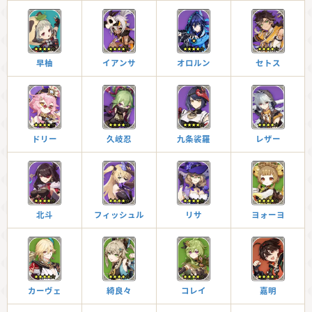
早柚
イアンサ
オロルン
セトス
ドリー
久岐忍
九条裟羅
レザー
北斗
フィッシュル
リサ
ヨォーヨ
カーヴェ
綺良々
コレイ
嘉明