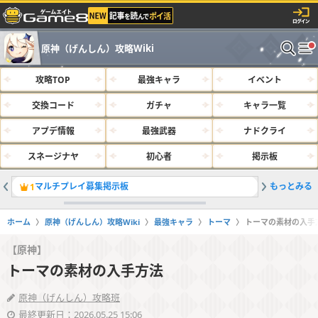
原神（げんしん）攻略Wiki
攻略TOP
最強キャラ
イベント
交換コード
ガチャ
キャラ一覧
アプデ情報
最強武器
ナドクライ
スネージナヤ
初心者
掲示板
マルチプレイ募集掲示板
もっとみる
最強キャラ
1
2
ホーム
原神（げんしん）攻略Wiki
最強キャラ
トーマ
トーマの素材の入手
【原神】
トーマの素材の入手方法
原神（げんしん）攻略班
最終更新日：2026.05.25 15:06