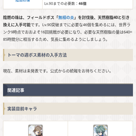
陰燃の珠
Lv.90までの必要数：
46個
陰燃の珠は、フィールドボス「
無相の炎
」を討伐後、天然樹脂40と引き
換えに入手可能
です。Lv.90突破までに必要な46個を集めるには、世界ラ
ンク9時点でおおよそ16回挑戦が必要になり、必要な天然樹脂の量は640=
85時間分に相当するため、気長に集めるようにしましょう。
トーマの週ボス素材の入手方法
現在、素材は未発表です。公式からの続報をお待ちください。
関連記事
実装目前キャラ