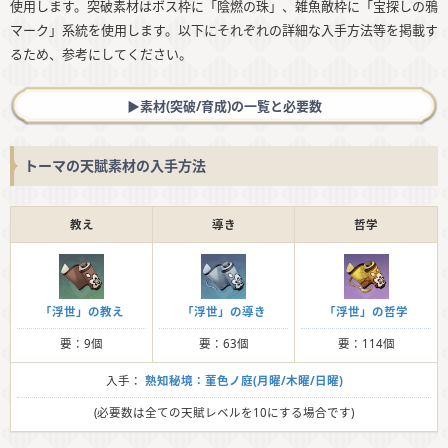
使用します。突破素材はボス枠に「陰燃の珠」、雑魚敵枠に「宝探しの鴉
マーク」系統を使用します。以下にそれぞれの詳細な入手方法等を掲載す
るため、参考にしてください。
▶︎素材(突破/育成)の一覧と必要数
トーマの天賦素材の入手方法
教え
導き
哲学
「浮世」の教え
「浮世」の導き
「浮世」の哲学
要：9個
要：63個
要：114個
入手：
熟知秘境：菫色ノ庭(月曜/木曜/日曜)
(必要数は全ての天賦レベルを10にする場合です)