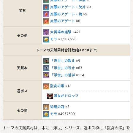
炎願のアゲート・欠片
×9
宝石
炎願のアゲート・塊
×9
炎願のアゲート
×6
大英雄の経験
×421
その他
モラ
×2,507,990
トーマの天賦素材合計数(各Lv.10まで)
「浮世」の教え
×9
「浮世」の導き
×63
天賦本
「浮世」の哲学
×114
獄炎の蝶
×18
週ボス
淑女がドロップ
知恵の冠
×3
その他
モラ
×4957500
トーマの天賦素材は、本に「浮世」シリーズ、週ボス枠に「獄炎の蝶」を