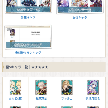
男性キャラ
女性キャラ
復刻待ちランキング
星5キャラ一覧｜★★★★★
主人公(風)
楓原万葉
ファルカ
夢見月瑞希