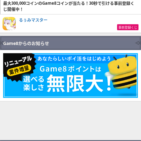
最大300,000コインのGame8コインが当たる！30秒で引ける事前登録く
じ開催中！
るぅみマスター
事前登録くじ
Game8からのお知らせ