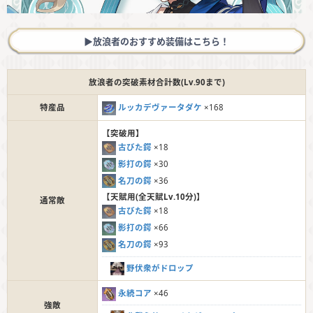
▶︎放浪者のおすすめ装備はこちら！
放浪者の突破素材合計数(Lv.90まで)
特産品
ルッカデヴァータダケ
×168
【突破用】
古びた鍔
×18
影打の鍔
×30
名刀の鍔
×36
【天賦用(全天賦Lv.10分)】
通常敵
古びた鍔
×18
影打の鍔
×66
名刀の鍔
×93
野伏衆がドロップ
永続コア
×46
強敵