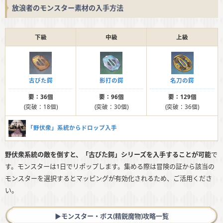
放浪者のモンスター素材の入手方法
下級
中級
上級
古びた鍔
影打の鍔
名刀の鍔
要：36個
要：96個
要：129個
(突破：18個)
(突破：30個)
(突破：36個)
「野伏衆」系統からドロップ入手
野伏衆系統の敵を倒すと、「古びた鍔」シリーズを入手することが可能
で
す。モンスターは1日でリポップします。集める際は冒険の証から該当の
モンスターを選択するとマッピングが有効化されるため、ご活用くださ
い。
▶︎モンスター・ボス(精鋭魔物)攻略一覧