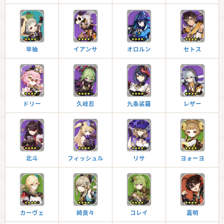
早柚
イアンサ
オロルン
セトス
ドリー
久岐忍
九条裟羅
レザー
北斗
フィッシュル
リサ
ヨォーヨ
カーヴェ
綺良々
コレイ
嘉明