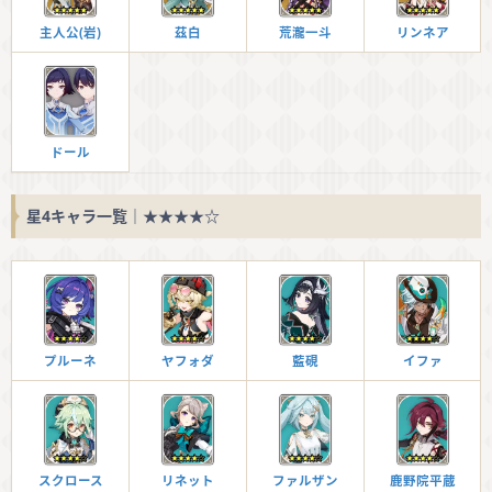
主人公(岩)
茲白
荒瀧一斗
リンネア
ドール
星4キャラ一覧｜★★★★☆
プルーネ
ヤフォダ
藍硯
イファ
スクロース
リネット
ファルザン
鹿野院平蔵