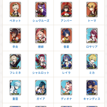
ベネット
シュヴルーズ
アンバー
トーマ
辛炎
煙緋
香菱
ロサリア
フレミネ
シャルロット
レイラ
ミカ
重雲
ガイア
ディオナ
キャンディス