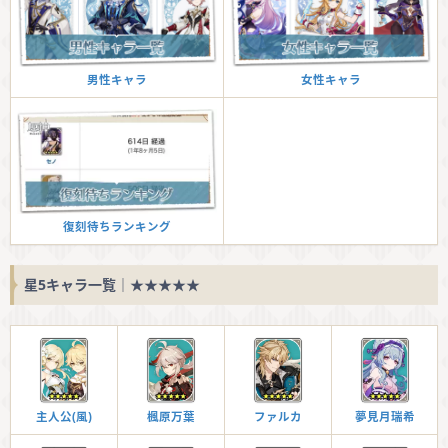
男性キャラ
女性キャラ
復刻待ちランキング
星5キャラ一覧｜★★★★★
主人公(風)
楓原万葉
ファルカ
夢見月瑞希