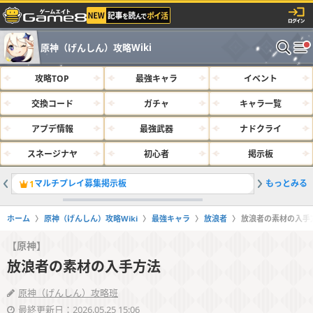
原神（げんしん）攻略Wiki
攻略TOP
最強キャラ
イベント
交換コード
ガチャ
キャラ一覧
アプデ情報
最強武器
ナドクライ
スネージナヤ
初心者
掲示板
マルチプレイ募集掲示板
もっとみる
サルベー
1
2
ホーム
原神（げんしん）攻略Wiki
最強キャラ
放浪者
放浪者の素材の入手
【原神】
放浪者の素材の入手方法
原神（げんしん）攻略班
最終更新日：2026.05.25 15:06