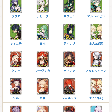
ラウマ
ナヒーダ
ネフェル
アルハイゼン
キィニチ
白朮
ティナリ
主人公(草)
クレー
マーヴィカ
ディシア
アルレッキーノ
リネ
宵宮
ディルック
主人公(炎)