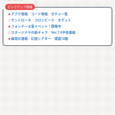
ピックアップ情報
★
アプデ情報
／
コード情報
／
ガチャ一覧
☆
サンドローネ
／
コロンビーナ
／
オデット
★
フォンテーヌ夏イベント！開催中
☆
スネージナヤの新キャラ
／
Ver.7.0予告番組
★
幽境の激戦
／
幻想シアター
／
螺旋12層