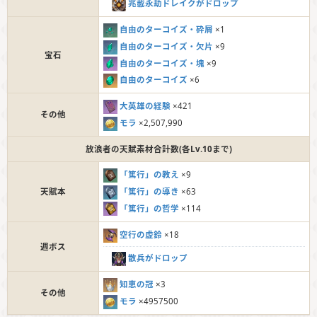
兆載永劫ドレイクがドロップ
自由のターコイズ・砕屑
×1
自由のターコイズ・欠片
×9
宝石
自由のターコイズ・塊
×9
自由のターコイズ
×6
大英雄の経験
×421
その他
モラ
×2,507,990
放浪者の天賦素材合計数(各Lv.10まで)
「篤行」の教え
×9
「篤行」の導き
×63
天賦本
「篤行」の哲学
×114
空行の虚鈴
×18
週ボス
散兵がドロップ
知恵の冠
×3
その他
モラ
×4957500