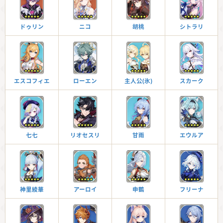
ドゥリン
ニコ
胡桃
シトラリ
エスコフィエ
ローエン
主人公(氷)
スカーク
七七
リオセスリ
甘雨
エウルア
神里綾華
アーロイ
申鶴
フリーナ