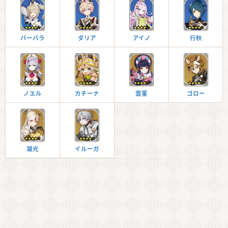
バーバラ
ダリア
アイノ
行秋
ノエル
カチーナ
雲菫
ゴロー
凝光
イルーガ