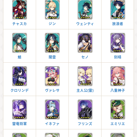
チャスカ
ジン
ウェンティ
放浪者
魈
閑雲
セノ
刻晴
クロリンデ
ヴァレサ
主人公(雷)
八重神子
雷電将軍
イネファ
フリンズ
エミリエ