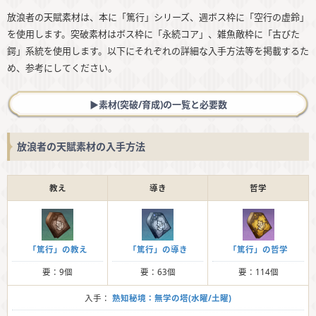
放浪者の天賦素材は、本に「篤行」シリーズ、週ボス枠に「空行の虚鈴」
を使用します。突破素材はボス枠に「永続コア」、雑魚敵枠に「古びた
鍔」系統を使用します。以下にそれぞれの詳細な入手方法等を掲載するた
め、参考にしてください。
▶︎素材(突破/育成)の一覧と必要数
放浪者の天賦素材の入手方法
教え
導き
哲学
「篤行」の教え
「篤行」の導き
「篤行」の哲学
要：9個
要：63個
要：114個
入手：
熟知秘境：無学の塔(水曜/土曜)