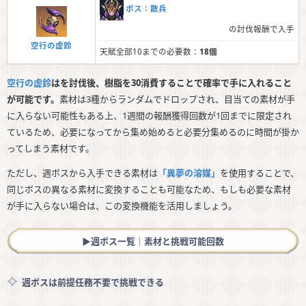
ボス：散兵
の討伐報酬で入手
空行の虚鈴
天賦全部10までの必要数：
18個
空行の虚鈴
はを討伐後、樹脂を30消費することで確率で手に入れること
が可能です。
素材は3種からランダムでドロップされ、目当ての素材が手
に入らない可能性もある上、1週間の報酬獲得回数が1回までに限定され
ているため、必要になってから集め始めると必要分集めるのに時間が掛か
ってしまう素材です。
ただし、週ボスから入手できる素材は
「異夢の溶媒」
を使用することで、
同じボスの異なる素材に変換することも可能なため、もしも必要な素材
が手に入らない場合は、この変換機能を活用しましょう。
▶︎週ボス一覧｜素材と挑戦可能回数
週ボスは前提任務不要で挑戦できる