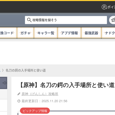
ポイ
交換コード
ガチャ
キャラ一覧
アプデ情報
最強武器
ナドク
ム
名刀の鍔の入手場所と使い道
【原神】名刀の鍔の入手場所と使い道
原神（げんしん）攻略班
最終更新日：2025.11.20 21:56
ピックアップ情報