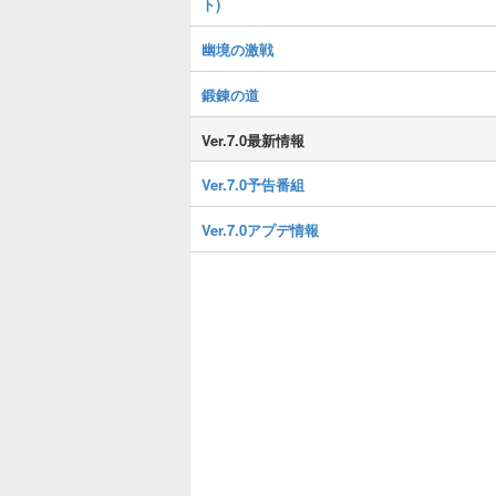
ト)
幽境の激戦
鍛錬の道
Ver.7.0最新情報
Ver.7.0予告番組
Ver.7.0アプデ情報