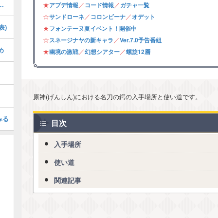
の攻略・フォンテーヌ夏イベント
★
／
／
アプデ情報
コード情報
ガチャ一覧
☆
／
／
サンドローネ
コロンビーナ
オデット
表)
★
フォンテーヌ夏イベント！開催中
☆
／
スネージナヤの新キャラ
Ver.7.0予告番組
め
★
／
／
幽境の激戦
幻想シアター
螺旋12層
原神(げんしん)における名刀の鍔の入手場所と使い道です。
みる
目次
入手場所
使い道
関連記事