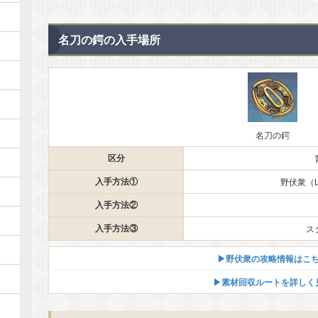
名刀の鍔の入手場所
名刀の鍔
区分
入手方法①
野伏衆（L
入手方法②
入手方法③
ス
▶︎野伏衆の攻略情報はこ
▶︎素材回収ルートを詳しく