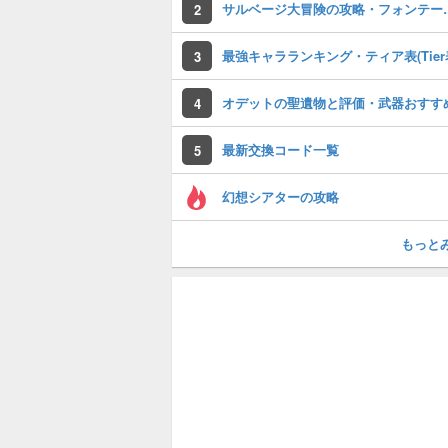
サルベージ大冒険
2
最強キャラランキング・ティア表(Tier
3
オデットの聖遺物と評価・武器おすす
4
最新交換コード一覧
5
幻想シアターの攻略
もっと