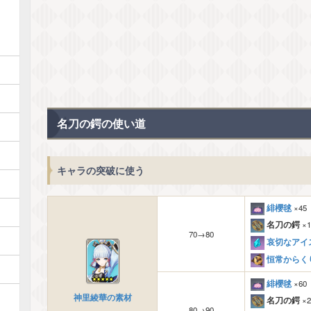
名刀の鍔の使い道
キャラの突破に使う
緋櫻毬
×45
名刀の鍔
×1
70→80
哀切なアイ
恒常からく
緋櫻毬
×60
神里綾華の素材
名刀の鍔
×2
80→90