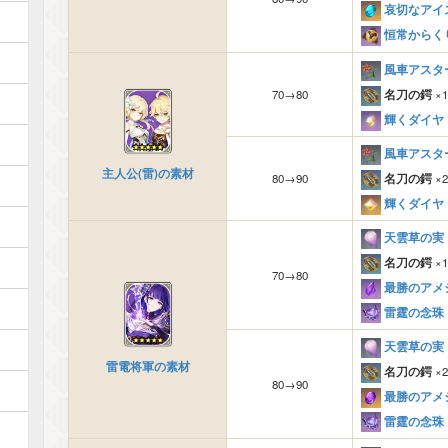
哀切なアイ
恒常からく
風車アスタ
名刀の鍔
×1
70→80
輝くダイヤ
風車アスタ
主人公(雷)の素材
名刀の鍔
×2
80→90
輝くダイヤ
天雲草の実
名刀の鍔
×1
70→80
最勝のアメ
雷霆の念珠
天雲草の実
雷電将軍の素材
名刀の鍔
×2
80→90
最勝のアメ
雷霆の念珠