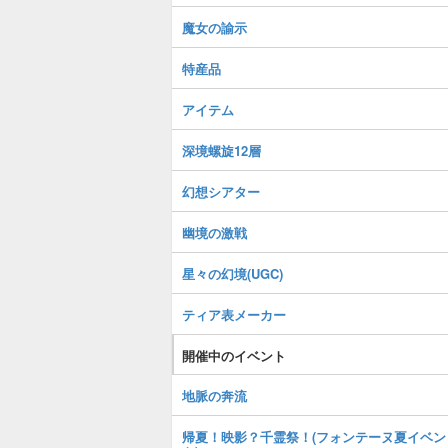
魔女の諭示
特産品
アイテム
深境螺旋12層
幻想シアター
幽境の激戦
星々の幻境(UGC)
ティア表メーカー
開催中のイベント
地脈の奔流
帰夏！映影？千霊祭！(フォンテーヌ夏イベン