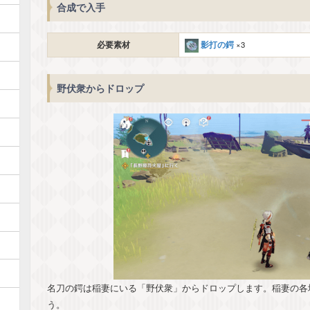
合成で入手
影打の鍔
必要素材
×3
野伏衆からドロップ
名刀の鍔は稲妻にいる「野伏衆」からドロップします。稲妻の各
う。