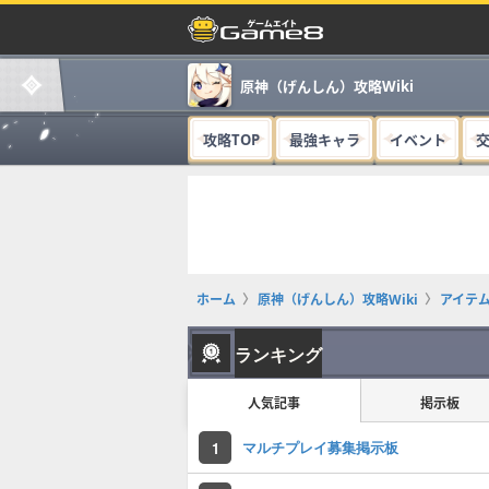
原神（げんしん）攻略Wiki
攻略TOP
最強キャラ
イベント
ホーム
原神（げんしん）攻略Wiki
アイテ
ランキング
人気記事
掲示板
マルチプレイ募集掲示板
1