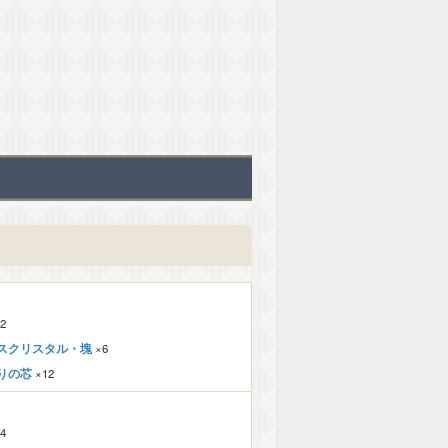
2
スクリスタル・塊
×6
りの芯
×12
4