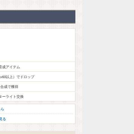
育成アイテム
v60以上）でドロップ
合成で獲得
ターライト交換
ちら
見る