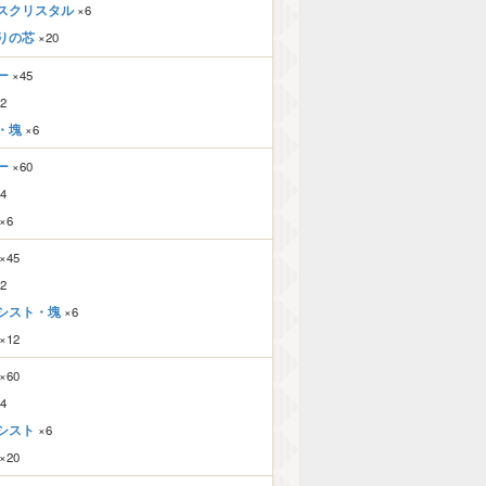
スクリスタル
×6
りの芯
×20
ー
×45
2
・塊
×6
ー
×60
4
×6
×45
2
シスト・塊
×6
×12
×60
4
シスト
×6
×20