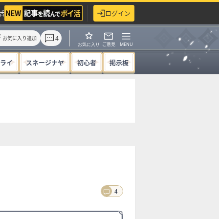
活
ログイン
4
お気に入り追加
ご意見
MENU
お気に入り
ライ
スネージナヤ
初心者
掲示板
4