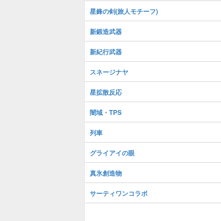
星鋒の剣(旅人モチーフ)
新鍛造武器
新紀行武器
スネージナヤ
星拡散反応
闇域・TPS
列車
グライアイの眼
真氷創造物
サーティワンコラボ