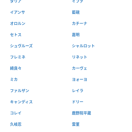
ダリア
イファ
イアンサ
藍硯
オロルン
カチーナ
セトス
嘉明
シュヴルーズ
シャルロット
フレミネ
リネット
綺良々
カーヴェ
ミカ
ヨォーヨ
ファルザン
レイラ
キャンディス
ドリー
コレイ
鹿野院平蔵
久岐忍
雲菫