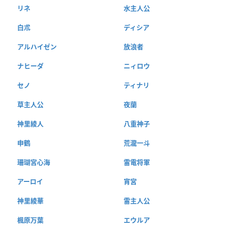
リネ
水主人公
白朮
ディシア
アルハイゼン
放浪者
ナヒーダ
ニィロウ
セノ
ティナリ
草主人公
夜蘭
神里綾人
八重神子
申鶴
荒瀧一斗
珊瑚宮心海
雷電将軍
アーロイ
宵宮
神里綾華
雷主人公
楓原万葉
エウルア