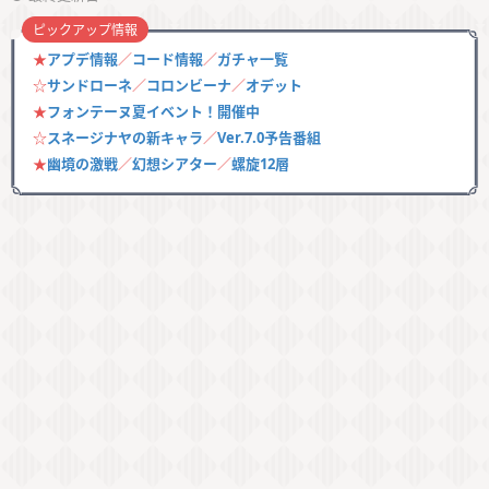
ピックアップ情報
★
アプデ情報
／
コード情報
／
ガチャ一覧
☆
サンドローネ
／
コロンビーナ
／
オデット
★
フォンテーヌ夏イベント！開催中
☆
スネージナヤの新キャラ
／
Ver.7.0予告番組
★
幽境の激戦
／
幻想シアター
／
螺旋12層