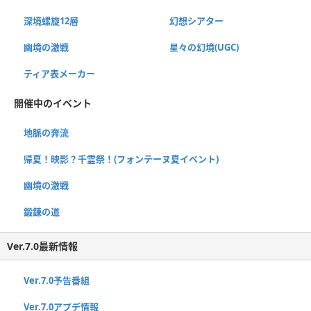
深境螺旋12層
幻想シアター
幽境の激戦
星々の幻境(UGC)
ティア表メーカー
開催中のイベント
地脈の奔流
帰夏！映影？千霊祭！(フォンテーヌ夏イベント)
幽境の激戦
鍛錬の道
Ver.7.0最新情報
Ver.7.0予告番組
Ver.7.0アプデ情報