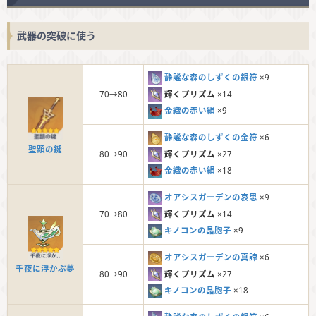
武器の突破に使う
静謐な森のしずくの銀符
×9
輝くプリズム
×14
70→80
金織の赤い絹
×9
静謐な森のしずくの金符
×6
聖顕の鍵
輝くプリズム
×27
80→90
金織の赤い絹
×18
オアシスガーデンの哀思
×9
輝くプリズム
×14
70→80
キノコンの晶胞子
×9
オアシスガーデンの真諦
×6
千夜に浮かぶ夢
輝くプリズム
×27
80→90
キノコンの晶胞子
×18