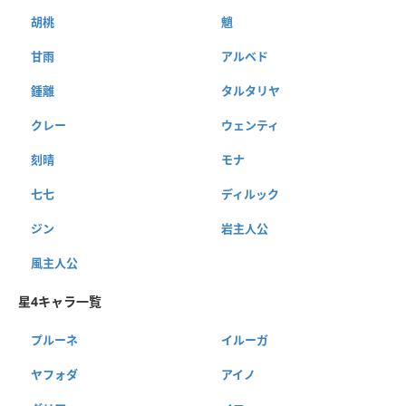
胡桃
魈
甘雨
アルベド
鍾離
タルタリヤ
クレー
ウェンティ
刻晴
モナ
七七
ディルック
ジン
岩主人公
風主人公
星4キャラ一覧
プルーネ
イルーガ
ヤフォダ
アイノ