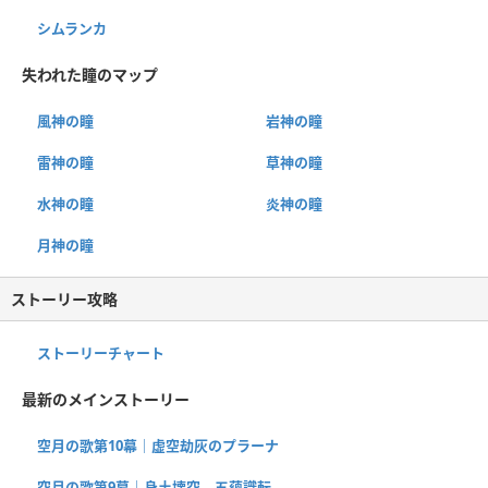
シムランカ
失われた瞳のマップ
風神の瞳
岩神の瞳
雷神の瞳
草神の瞳
水神の瞳
炎神の瞳
月神の瞳
ストーリー攻略
ストーリーチャート
最新のメインストーリー
空月の歌第10幕｜虚空劫灰のプラーナ
空月の歌第9幕｜身土壊空、五蘊識転