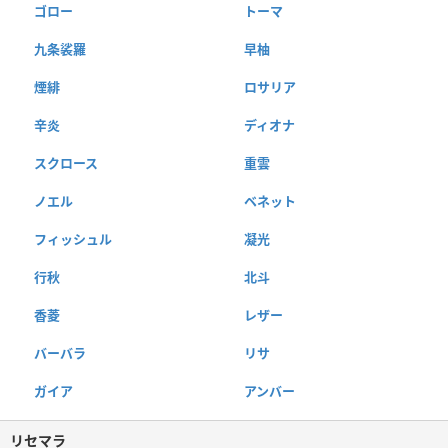
ゴロー
トーマ
九条裟羅
早柚
煙緋
ロサリア
辛炎
ディオナ
スクロース
重雲
ノエル
ベネット
フィッシュル
凝光
行秋
北斗
香菱
レザー
バーバラ
リサ
ガイア
アンバー
リセマラ