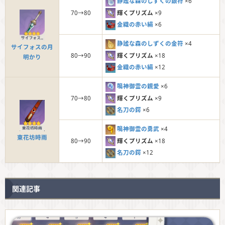
静謐な森のしずくの銀符
×6
輝くプリズム
×9
70→80
金織の赤い絹
×6
静謐な森のしずくの金符
×4
サイフォスの月
輝くプリズム
×18
80→90
明かり
金織の赤い絹
×12
鳴神御霊の親愛
×6
輝くプリズム
×9
70→80
名刀の鍔
×6
鳴神御霊の勇武
×4
東花坊時雨
輝くプリズム
×18
80→90
名刀の鍔
×12
関連記事