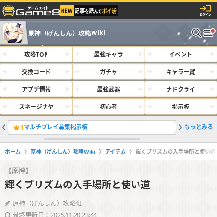
原神（げんしん）攻略Wiki
攻略TOP
最強キャラ
イベント
交換コード
ガチャ
キャラ一覧
アプデ情報
最強武器
ナドクライ
スネージナヤ
初心者
掲示板
マルチプレイ募集掲示板
もっとみる
サルベー
1
2
ホーム
原神（げんしん）攻略Wiki
アイテム
輝くプリズムの入手場所と使い道
【原神】
輝くプリズムの入手場所と使い道
原神（げんしん）攻略班
最終更新日：2025.11.20 23:44